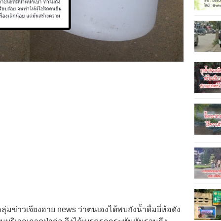
ลุ่มข่าวเจียงฮาย news ว่าตนเองได้พบถังน้ำดื่มยี่ห้อดัง