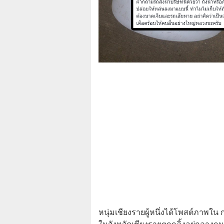
หนุ่มเชียงรายผู้หนึ่งได้โพสต์ภาพใน ก