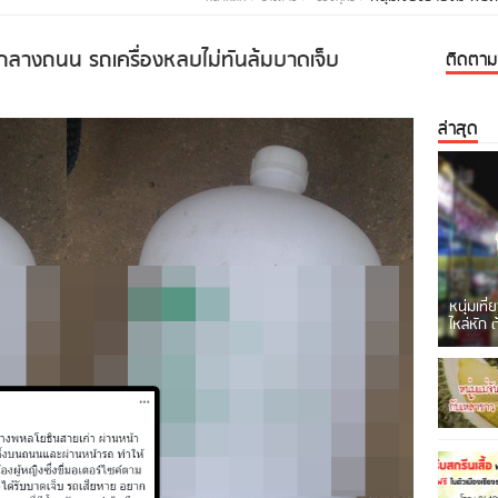
กกลางถนน รถเครื่องหลบไม่ทันล้มบาดเจ็บ
ติดตามเ
ล่าสุด
หนุ่มเที
ไหล่หัก 
เกิดเห
ถูก [