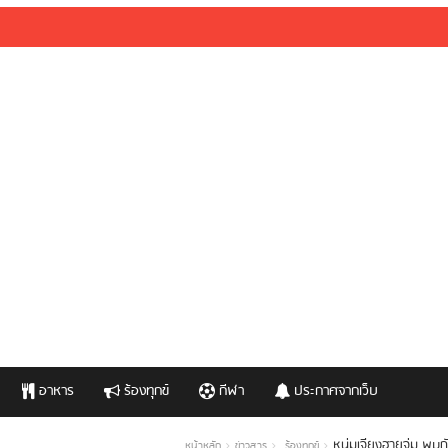
อาหาร
ร้องทุกข์
กีฬา
ประกาศจากเว็บ
หนุ่มเจียงฮายจ่ม พบถ
หน้าหลัก
ข่าวสาร
ร้องทุกข์