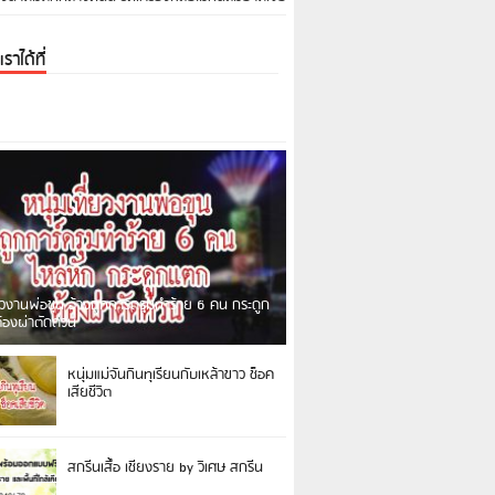
ราได้ที่
่ยวงานพ่อขุน อ้างถูกการ์ดรุมทำร้าย 6 คน กระดูก
ต้องผ่าตัดด่วน
ตุจากผู้ใช้ Facebook รายหนึ่งได้โพสต์อ้างว่าตน
หนุ่มแม่จันกินทุเรียนกับเหล้าขาว ช็อค
…]
เสียชีวิต
สกรีนเสื้อ เชียงราย by วิเศษ สกรีน