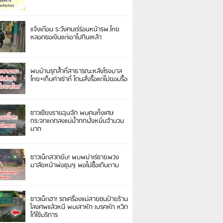
แจ้งเตือน ระวังคนเร่ร่อนหน้ารพ.ไทย
หลอกขอเงินแต่เอาไปกินเหล้า
พบบ้านรุกล้ำที่สาธารณะหลังโรงบาล
ไทย+เก็บค่าเช่าที่ โดนสั่งรื้อแต่ไม่ยอมรื้อ
ชาวเชียงรายฉุนจัด พบคนทิ้งเศษ
กระจกแตกลงแม่น้ำกกฝั่งหมิ่นจำนวน
มาก
ชาวเน็ตสวดยับ! พบพม่าเร่ขายพวง
มาลัยหน้าพ่อขุนฯ พอไม่ซื้อเดินตาม
ชาวเน็ตฮา! รถเครื่องแม่สายชนป้ายร้าน
โลงศพแล้วหนี พบเสาหัก เบรคหัก หวิด
ได้ใช้บริการ