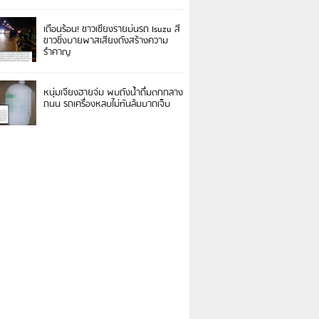
เดือนร้อน! ชาวเชียงรายบ่นรถ Isuzu สี
ขาวซิ่งบายพาสเสียงดังสร้างความ
รำคาญ
หนุ่มเจียงฮายจ่ม พบถังน้ำดื่มตกกลาง
ถนน รถเครื่องหลบไม่ทันล้มบาดเจ็บ