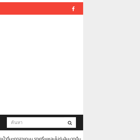
ังน้ำดื่มตกกลางถนน รถเครื่องหลบไม่ทันล้มบาดเจ็บ