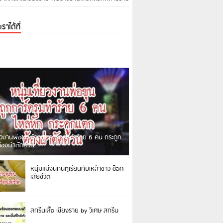
ราได้ที่
่ยวงานพ่อขุน อ้างถูกการ์ดรุมทำร้าย 6 คน กระดูก
ต้องผ่าตัดด่วน
ตุจากผู้ใช้ Facebook รายหนึ่งได้โพสต์อ้างว่าตน
หนุ่มแม่จันกินทุเรียนกับเหล้าขาว ช็อค
…]
เสียชีวิต
สกรีนเสื้อ เชียงราย by วิเศษ สกรีน