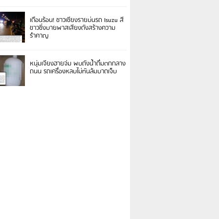
เดือนร้อน! ชาวเชียงรายบ่นรถ Isuzu สี
ขาวซิ่งบายพาสเสียงดังสร้างความ
รำคาญ
หนุ่มเจียงฮายจ่ม พบถังน้ำดื่มตกกลาง
ถนน รถเครื่องหลบไม่ทันล้มบาดเจ็บ