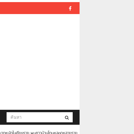
ระบาดหนักในเชียงราย พบชาวบ้านโดนหลอกหลายราย