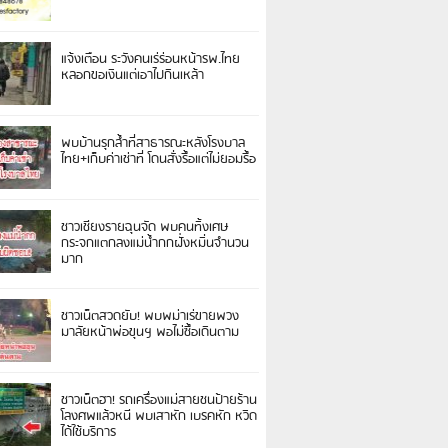
แจ้งเตือน ระวังคนเร่ร่อนหน้ารพ.ไทย
หลอกขอเงินแต่เอาไปกินเหล้า
พบบ้านรุกล้ำที่สาธารณะหลังโรงบาล
ไทย+เก็บค่าเช่าที่ โดนสั่งรื้อแต่ไม่ยอมรื้อ
ชาวเชียงรายฉุนจัด พบคนทิ้งเศษ
กระจกแตกลงแม่น้ำกกฝั่งหมิ่นจำนวน
มาก
ชาวเน็ตสวดยับ! พบพม่าเร่ขายพวง
มาลัยหน้าพ่อขุนฯ พอไม่ซื้อเดินตาม
ชาวเน็ตฮา! รถเครื่องแม่สายชนป้ายร้าน
โลงศพแล้วหนี พบเสาหัก เบรคหัก หวิด
ได้ใช้บริการ