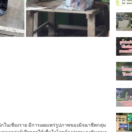
กในเชียงราย มีการเผยแพร่รูปภาพของมิจฉาชีพกลุ่ม