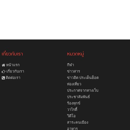
เกี่ยวกับเรา
หมวดหมู่
หน้าแรก
กีฬา
ข่าวสาร
เกี่ยวกับเรา
ข่าวฮิต ประเด็นฮ็อต
ติดต่อเรา
ท่องเที่ยว
ประกาศจากทางเว็บ
ประชาสัมพันธ์
ร้องทุกข์
วาไรตี้
วิดีโอ
สาระคนเมือง
อาหาร