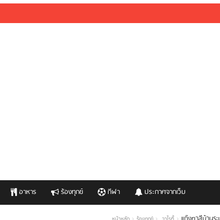
อาหาร
ร้องทุกข์
กีฬา
ประกาศจากเว็บ
แก๊งทาสีบ้าน
หน้าหลัก
ร้องทุกข์
วาไรตี้