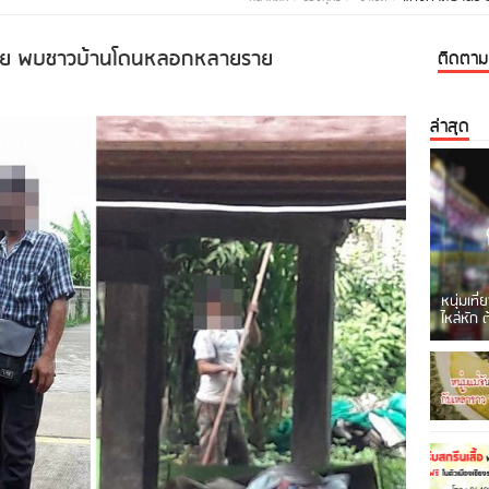
งราย พบชาวบ้านโดนหลอกหลายราย
ติดตามเ
ล่าสุด
หนุ่มเที
ไหล่หัก 
เกิดเห
ถูก [