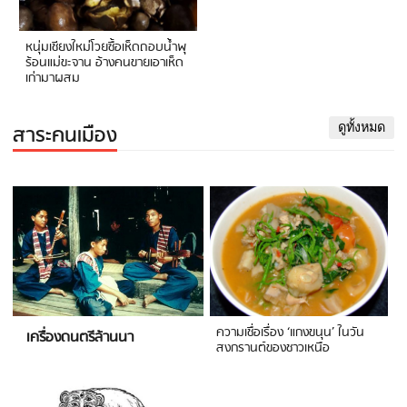
หนุ่มเชียงใหม่โวยซื้อเห็ดถอบน้ำพุ
ร้อนแม่ขะจาน อ้างคนขายเอาเห็ด
เก่ามาผสม
สาระคนเมือง
ดูทั้งหมด
ความเชื่อเรื่อง ‘แกงขนุน’ ในวัน
เครื่องดนตรีล้านนา
สงกรานต์ของชาวเหนือ