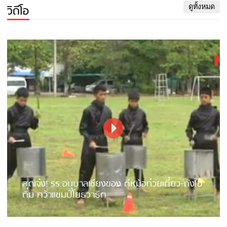
วิดีโอ
ดูทั้งหมด
สุดเจ๋ง! รร.อนุบาลเชียงของ ตีหม้อก๋วยเตี๋ยว-ถังไอ
ติม คว้าแชมป์โยธวาธิต