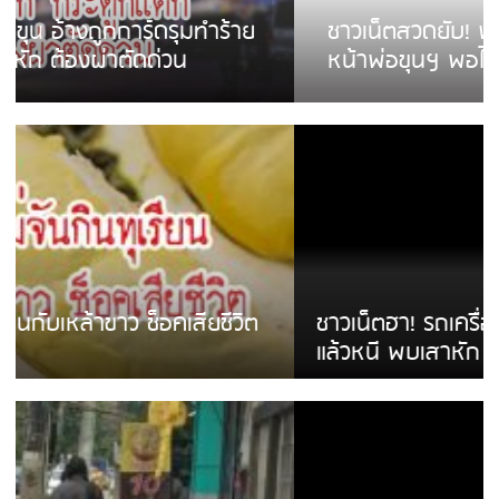
ชาวเน็ตสวดยับ! พบพม่าเร่ขายพวงมาลัย
หน้าพ่อขุนฯ พอไม่ซื้อเดินตาม
ชาวเน็ตฮา! รถเครื่องแม่สายชนป้ายร้านโลงศพ
แล้วหนี พบเสาหัก เบรคหัก หวิดได้ใช้บริการ