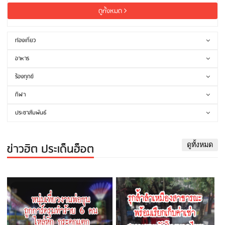
ดูทั้งหมด
ท่องเที่ยว
อาหาร
ร้องทุกข์
กีฬา
ประชาสัมพันธ์
ข่าวฮิต ประเด็นฮ็อต
ดูทั้งหมด