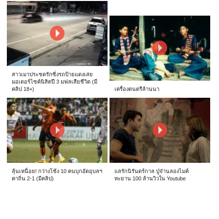
สาวเมาประชดรักซิ่งรถป้ายแดงเสย
มอเตอร์ไซค์นิสิตปี 3 มฟลเสียชีวิต (มี
คลิป 18+)
เครื่องดนตรีล้านนา
ลุ้นเหนื่อย! กว่างโซ้ง 10 คนบุกอัดอุบลฯ
แลรักนิรันดร์กาล ปู่จ๋านลองไมค์
คาถิ่น 2-1 (มีคลิป)
ทะยาน 100 ล้านวิวใน Youtube