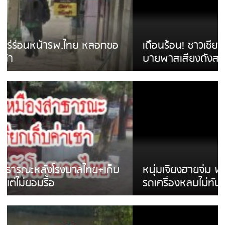
เดือนร้อน! ชาวเชียงรายบ่นรถ Isuzu สีขาวซิ่ง
บายพาสเสียงดังสร้างความรำคาญ
หนุ่มเจียงฮายจ่ม พบถังน้ำดื่มตกกลางถนน
รถเครื่องหลบไม่ทันล้มบาดเจ็บ