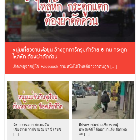
หนุ่มเที่ยวงานพ่อขุน อ้างถูกการ์ดรุมทำร้าย 6 คน กระดูก
ไหล่หัก ต้องผ่าตัดด่วน
เกิดเหตุจากผู้ใช้ Facebook รายหนึ่งได้โพสต์อ้างว่าตนถูก […]
มีรายงานจาก สภ.แม่จัน
มีประชาชนชาวเชียงรายผู้
เชียงราย ว่ามีชายวัย 57 ปี เสียชี
ประสงค์ดี ได้ออกมาแจ้งเตือนพ่อ
[…]
แม […]