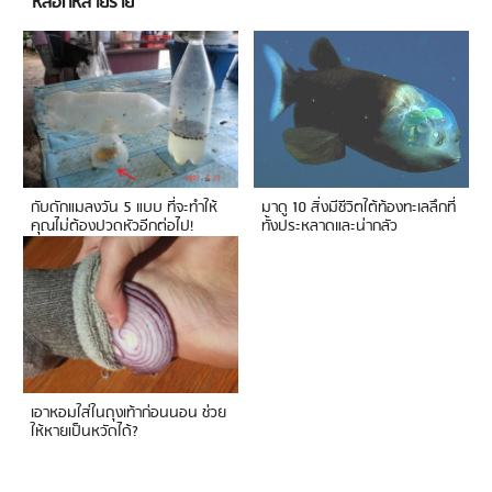
หลอกหลายราย
กับดักแมลงวัน 5 แบบ ที่จะทำให้
มาดู 10 สิ่งมีชีวิตใต้ท้องทะเลลึกที่
คุณไม่ต้องปวดหัวอีกต่อไป!
ทั้งประหลาดและน่ากลัว
เอาหอมใส่ในถุงเท้าก่อนนอน ช่วย
ให้หายเป็นหวัดได้?