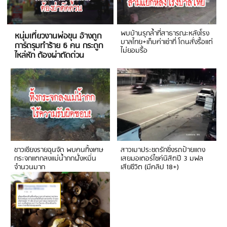
พบบ้านรุกล้ำที่สาธารณะหลังโรง
หนุ่มเที่ยวงานพ่อขุน อ้างถูก
บาลไทย+เก็บค่าเช่าที่ โดนสั่งรื้อแต่
การ์ดรุมทำร้าย 6 คน กระดูก
ไม่ยอมรื้อ
ไหล่หัก ต้องผ่าตัดด่วน
ชาวเชียงรายฉุนจัด พบคนทิ้งเศษ
สาวเมาประชดรักซิ่งรถป้ายแดง
กระจกแตกลงแม่น้ำกกฝั่งหมิ่น
เสยมอเตอร์ไซค์นิสิตปี 3 มฟล
จำนวนมาก
เสียชีวิต (มีคลิป 18+)