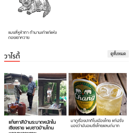
แมงสี่หูห้าตา ตำนานเก่าแก่แห่ง
ดอยเขาควาย
วาไรตี้
ดูทั้งหมด
มาดูเรื่องปกติในเมืองไทย แต่ฝรั่ง
แก๊งทาสีบ้านระบาดหนักใน
มองว่ามันอเมซิ่งไทยแลนด์มาก
เชียงราย พบชาวบ้านโดน