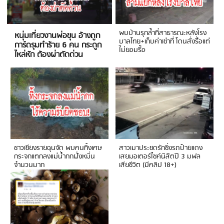
พบบ้านรุกล้ำที่สาธารณะหลังโรง
หนุ่มเที่ยวงานพ่อขุน อ้างถูก
บาลไทย+เก็บค่าเช่าที่ โดนสั่งรื้อแต่
การ์ดรุมทำร้าย 6 คน กระดูก
ไม่ยอมรื้อ
ไหล่หัก ต้องผ่าตัดด่วน
ชาวเชียงรายฉุนจัด พบคนทิ้งเศษ
สาวเมาประชดรักซิ่งรถป้ายแดง
กระจกแตกลงแม่น้ำกกฝั่งหมิ่น
เสยมอเตอร์ไซค์นิสิตปี 3 มฟล
จำนวนมาก
เสียชีวิต (มีคลิป 18+)