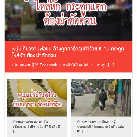
หนุ่มเที่ยวงานพ่อขุน อ้างถูกการ์ดรุมทำร้าย 6 คน กระดูก
ไหล่หัก ต้องผ่าตัดด่วน
เกิดเหตุจากผู้ใช้ Facebook รายหนึ่งได้โพสต์อ้างว่าตนถูก […]
มีรายงานจาก สภ.แม่จัน
มีประชาชนชาวเชียงรายผู้
เชียงราย ว่ามีชายวัย 57 ปี เสียชี
ประสงค์ดี ได้ออกมาแจ้งเตือนพ่อ
[…]
แม […]