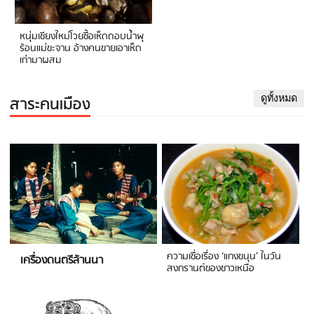
หนุ่มเชียงใหม่โวยซื้อเห็ดถอบน้ำพุ
ร้อนแม่ขะจาน อ้างคนขายเอาเห็ด
เก่ามาผสม
สาระคนเมือง
ดูทั้งหมด
ความเชื่อเรื่อง ‘แกงขนุน’ ในวัน
เครื่องดนตรีล้านนา
สงกรานต์ของชาวเหนือ