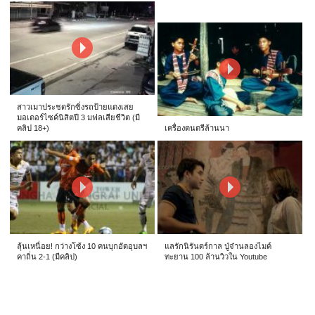
สาวเมาประชดรักซิ่งรถป้ายแดงเสย
มอเตอร์ไซค์นิสิตปี 3 มฟลเสียชีวิต (มี
คลิป 18+)
เครื่องดนตรีล้านนา
ลุ้นเหนื่อย! กว่างโซ้ง 10 คนบุกอัดอุบลฯ
แลรักนิรันดร์กาล ปู่จ๋านลองไมค์
คาถิ่น 2-1 (มีคลิป)
ทะยาน 100 ล้านวิวใน Youtube