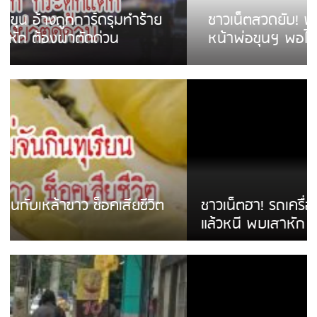
ชาวเน็ตสวดยับ! พบพม่าเร่ขายพวงมาลัย
หน้าพ่อขุนฯ พอไม่ซื้อเดินตาม
ชาวเน็ตฮา! รถเครื่องแม่สายชนป้ายร้านโลงศพ
แล้วหนี พบเสาหัก เบรคหัก หวิดได้ใช้บริการ