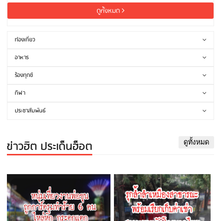
ดูทั้งหมด
ท่องเที่ยว
อาหาร
ร้องทุกข์
กีฬา
ประชาสัมพันธ์
ข่าวฮิต ประเด็นฮ็อต
ดูทั้งหมด