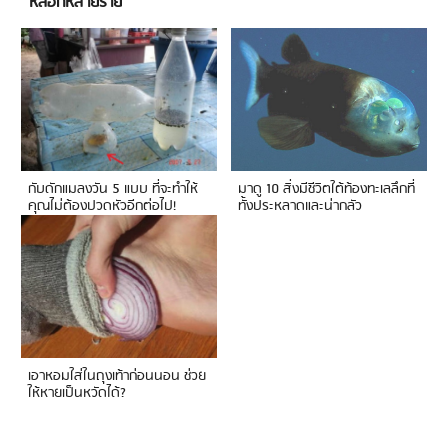
หลอกหลายราย
กับดักแมลงวัน 5 แบบ ที่จะทำให้
มาดู 10 สิ่งมีชีวิตใต้ท้องทะเลลึกที่
คุณไม่ต้องปวดหัวอีกต่อไป!
ทั้งประหลาดและน่ากลัว
เอาหอมใส่ในถุงเท้าก่อนนอน ช่วย
ให้หายเป็นหวัดได้?