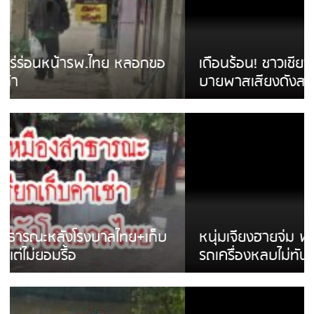
เดือนร้อน! ชาวเชียงรายบ่นรถ Isuzu สีขาวซิ่ง
บายพาสเสียงดังสร้างความรำคาญ
หนุ่มเจียงฮายจ่ม พบถังน้ำดื่มตกกลางถนน
รถเครื่องหลบไม่ทันล้มบาดเจ็บ