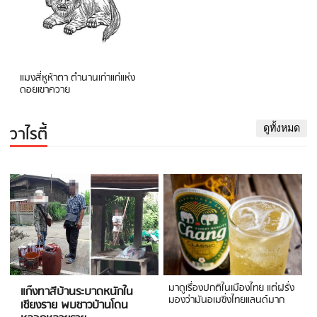
แมงสี่หูห้าตา ตำนานเก่าแก่แห่ง
ดอยเขาควาย
วาไรตี้
ดูทั้งหมด
มาดูเรื่องปกติในเมืองไทย แต่ฝรั่ง
แก๊งทาสีบ้านระบาดหนักใน
มองว่ามันอเมซิ่งไทยแลนด์มาก
เชียงราย พบชาวบ้านโดน