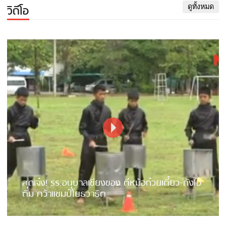
วิดีโอ
ดูทั้งหมด
สุดเจ๋ง! รร.อนุบาลเชียงของ ตีหม้อก๋วยเตี๋ยว-ถังไอ
ติม คว้าแชมป์โยธวาธิต