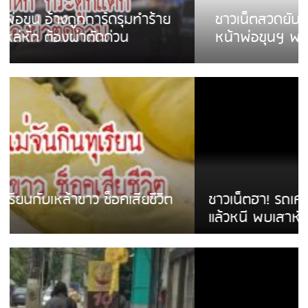
ชาวเน็ตสวดยับ! พบพม่าเร่ขายพวงมาลัย
หน้าพ่อขุนฯ พอไม่ซื้อเดินตาม
ชาวเน็ตฮา! รถเครื่องแม่สายชนป้ายร้านโลงศพ
แล้วหนี พบเสาหัก เบรคหัก หวิดได้ใช้บริการ