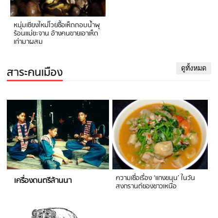
หนุ่มเชียงใหม่โวยซื้อเห็ดถอบน้ำพุ
ร้อนแม่ขะจาน อ้างคนขายเอาเห็ด
เก่ามาผสม
สาระคนเมือง
ดูทั้งหมด
ความเชื่อเรื่อง ‘แกงขนุน’ ในวัน
เครื่องดนตรีล้านนา
สงกรานต์ของชาวเหนือ