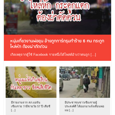
หนุ่มเที่ยวงานพ่อขุน อ้างถูกการ์ดรุมทำร้าย 6 คน กระดูก
ไหล่หัก ต้องผ่าตัดด่วน
เกิดเหตุจากผู้ใช้ Facebook รายหนึ่งได้โพสต์อ้างว่าตนถูก […]
มีรายงานจาก สภ.แม่จัน
มีประชาชนชาวเชียงรายผู้
เชียงราย ว่ามีชายวัย 57 ปี เสียชี
ประสงค์ดี ได้ออกมาแจ้งเตือนพ่อ
[…]
แม […]