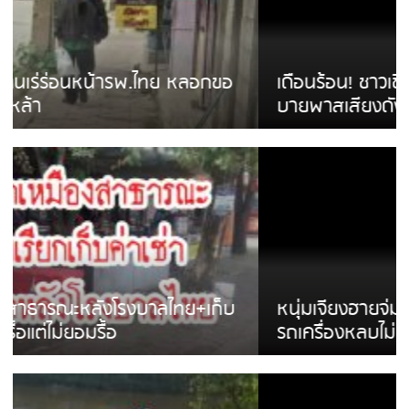
เดือนร้อน! ชาวเชียงรายบ่นรถ Isuzu สีขาวซิ่ง
บายพาสเสียงดังสร้างความรำคาญ
หนุ่มเจียงฮายจ่ม พบถังน้ำดื่มตกกลางถนน
รถเครื่องหลบไม่ทันล้มบาดเจ็บ