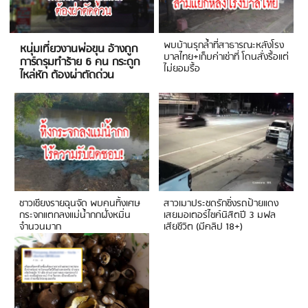
พบบ้านรุกล้ำที่สาธารณะหลังโรง
หนุ่มเที่ยวงานพ่อขุน อ้างถูก
บาลไทย+เก็บค่าเช่าที่ โดนสั่งรื้อแต่
การ์ดรุมทำร้าย 6 คน กระดูก
ไม่ยอมรื้อ
ไหล่หัก ต้องผ่าตัดด่วน
ชาวเชียงรายฉุนจัด พบคนทิ้งเศษ
สาวเมาประชดรักซิ่งรถป้ายแดง
กระจกแตกลงแม่น้ำกกฝั่งหมิ่น
เสยมอเตอร์ไซค์นิสิตปี 3 มฟล
จำนวนมาก
เสียชีวิต (มีคลิป 18+)