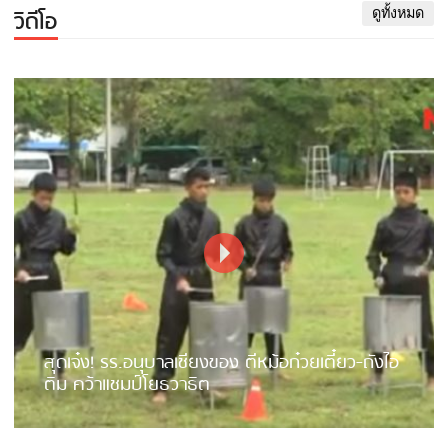
วิดีโอ
ดูทั้งหมด
สุดเจ๋ง! รร.อนุบาลเชียงของ ตีหม้อก๋วยเตี๋ยว-ถังไอ
ติม คว้าแชมป์โยธวาธิต