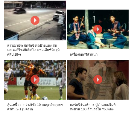
สาวเมาประชดรักซิ่งรถป้ายแดงเสย
มอเตอร์ไซค์นิสิตปี 3 มฟลเสียชีวิต (มี
คลิป 18+)
เครื่องดนตรีล้านนา
ลุ้นเหนื่อย! กว่างโซ้ง 10 คนบุกอัดอุบลฯ
แลรักนิรันดร์กาล ปู่จ๋านลองไมค์
คาถิ่น 2-1 (มีคลิป)
ทะยาน 100 ล้านวิวใน Youtube