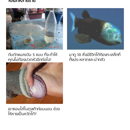
หลอกหลายราย
กับดักแมลงวัน 5 แบบ ที่จะทำให้
มาดู 10 สิ่งมีชีวิตใต้ท้องทะเลลึกที่
คุณไม่ต้องปวดหัวอีกต่อไป!
ทั้งประหลาดและน่ากลัว
เอาหอมใส่ในถุงเท้าก่อนนอน ช่วย
ให้หายเป็นหวัดได้?