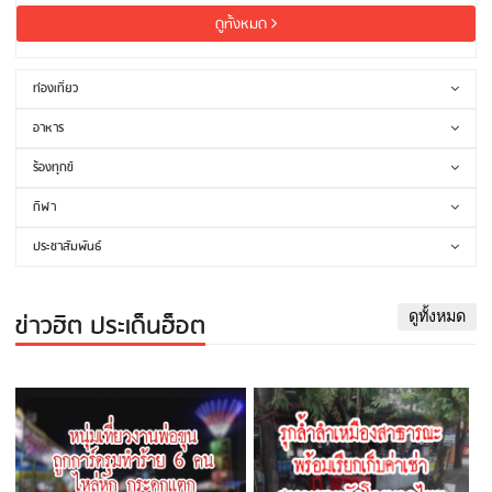
ดูทั้งหมด
ท่องเที่ยว
อาหาร
ร้องทุกข์
กีฬา
ประชาสัมพันธ์
ข่าวฮิต ประเด็นฮ็อต
ดูทั้งหมด