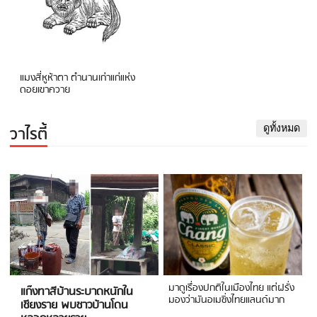
แมงสี่หูห้าตา ตำนานเก่าแก่แห่ง
ดอยเขาควาย
วาไรตี้
ดูทั้งหมด
มาดูเรื่องปกติในเมืองไทย แต่ฝรั่ง
แก๊งทาสีบ้านระบาดหนักใน
มองว่ามันอเมซิ่งไทยแลนด์มาก
เชียงราย พบชาวบ้านโดน