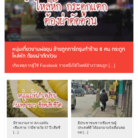
หนุ่มเที่ยวงานพ่อขุน อ้างถูกการ์ดรุมทำร้าย 6 คน กระดูก
ไหล่หัก ต้องผ่าตัดด่วน
เกิดเหตุจากผู้ใช้ Facebook รายหนึ่งได้โพสต์อ้างว่าตนถูก […]
มีรายงานจาก สภ.แม่จัน
มีประชาชนชาวเชียงรายผู้
เชียงราย ว่ามีชายวัย 57 ปี เสียชี
ประสงค์ดี ได้ออกมาแจ้งเตือนพ่อ
[…]
แม […]