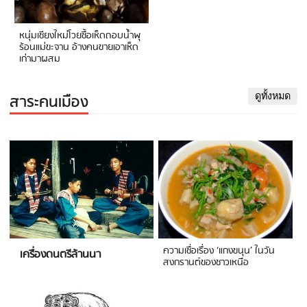
หนุ่มเชียงใหม่โวยซื้อเห็ดถอบน้ำพุ
ร้อนแม่ขะจาน อ้างคนขายเอาเห็ด
เก่ามาผสม
สาระคนเมือง
ดูทั้งหมด
ความเชื่อเรื่อง ‘แกงขนุน’ ในวัน
เครื่องดนตรีล้านนา
สงกรานต์ของชาวเหนือ