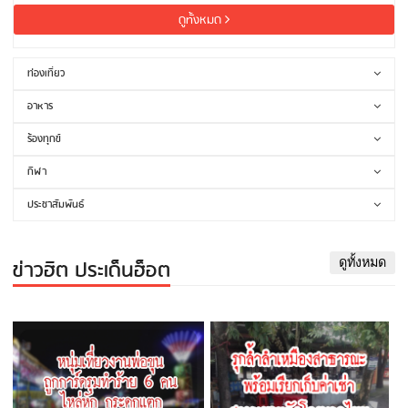
ดูทั้งหมด
ท่องเที่ยว
อาหาร
ร้องทุกข์
กีฬา
ประชาสัมพันธ์
ข่าวฮิต ประเด็นฮ็อต
ดูทั้งหมด