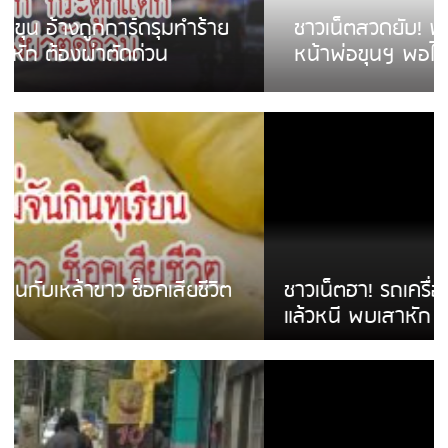
ชาวเน็ตสวดยับ! พบพม่าเร่ขายพวงมาลัย
หน้าพ่อขุนฯ พอไม่ซื้อเดินตาม
ชาวเน็ตฮา! รถเครื่องแม่สายชนป้ายร้านโลงศพ
แล้วหนี พบเสาหัก เบรคหัก หวิดได้ใช้บริการ