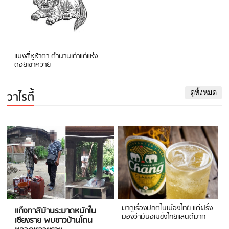
แมงสี่หูห้าตา ตำนานเก่าแก่แห่ง
ดอยเขาควาย
วาไรตี้
ดูทั้งหมด
มาดูเรื่องปกติในเมืองไทย แต่ฝรั่ง
แก๊งทาสีบ้านระบาดหนักใน
มองว่ามันอเมซิ่งไทยแลนด์มาก
เชียงราย พบชาวบ้านโดน