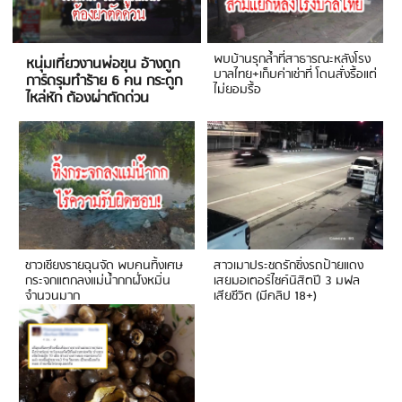
พบบ้านรุกล้ำที่สาธารณะหลังโรง
หนุ่มเที่ยวงานพ่อขุน อ้างถูก
บาลไทย+เก็บค่าเช่าที่ โดนสั่งรื้อแต่
การ์ดรุมทำร้าย 6 คน กระดูก
ไม่ยอมรื้อ
ไหล่หัก ต้องผ่าตัดด่วน
ชาวเชียงรายฉุนจัด พบคนทิ้งเศษ
สาวเมาประชดรักซิ่งรถป้ายแดง
กระจกแตกลงแม่น้ำกกฝั่งหมิ่น
เสยมอเตอร์ไซค์นิสิตปี 3 มฟล
จำนวนมาก
เสียชีวิต (มีคลิป 18+)