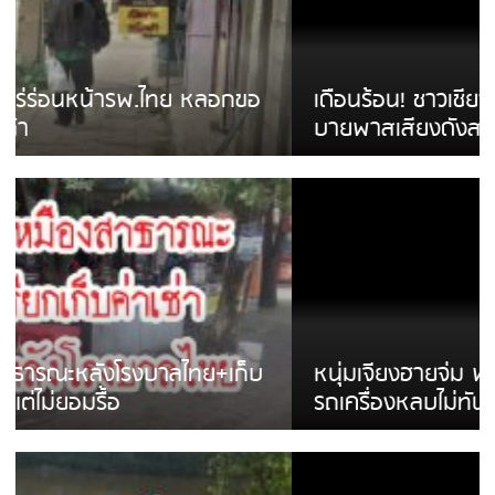
เดือนร้อน! ชาวเชียงรายบ่นรถ Isuzu สีขาวซิ่ง
บายพาสเสียงดังสร้างความรำคาญ
หนุ่มเจียงฮายจ่ม พบถังน้ำดื่มตกกลางถนน
รถเครื่องหลบไม่ทันล้มบาดเจ็บ