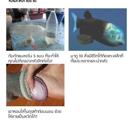
หลอกหลายราย
กับดักแมลงวัน 5 แบบ ที่จะทำให้
มาดู 10 สิ่งมีชีวิตใต้ท้องทะเลลึกที่
คุณไม่ต้องปวดหัวอีกต่อไป!
ทั้งประหลาดและน่ากลัว
เอาหอมใส่ในถุงเท้าก่อนนอน ช่วย
ให้หายเป็นหวัดได้?