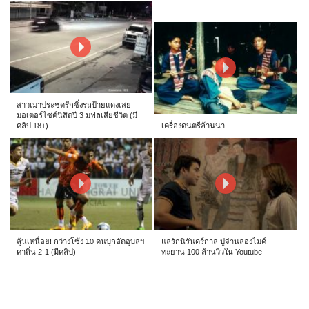
สาวเมาประชดรักซิ่งรถป้ายแดงเสย
มอเตอร์ไซค์นิสิตปี 3 มฟลเสียชีวิต (มี
คลิป 18+)
เครื่องดนตรีล้านนา
ลุ้นเหนื่อย! กว่างโซ้ง 10 คนบุกอัดอุบลฯ
แลรักนิรันดร์กาล ปู่จ๋านลองไมค์
คาถิ่น 2-1 (มีคลิป)
ทะยาน 100 ล้านวิวใน Youtube