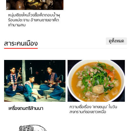
หนุ่มเชียงใหม่โวยซื้อเห็ดถอบน้ำพุ
ร้อนแม่ขะจาน อ้างคนขายเอาเห็ด
เก่ามาผสม
สาระคนเมือง
ดูทั้งหมด
ความเชื่อเรื่อง ‘แกงขนุน’ ในวัน
เครื่องดนตรีล้านนา
สงกรานต์ของชาวเหนือ