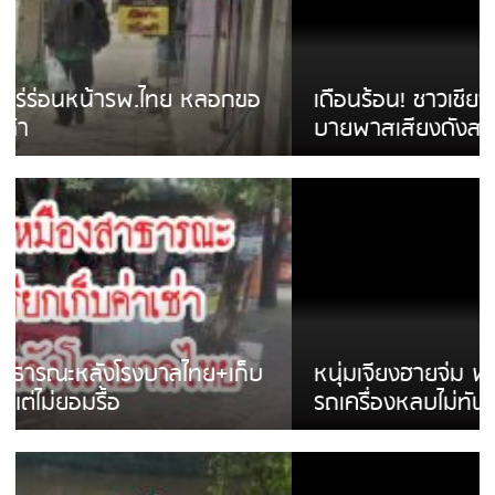
เดือนร้อน! ชาวเชียงรายบ่นรถ Isuzu สีขาวซิ่ง
บายพาสเสียงดังสร้างความรำคาญ
หนุ่มเจียงฮายจ่ม พบถังน้ำดื่มตกกลางถนน
รถเครื่องหลบไม่ทันล้มบาดเจ็บ