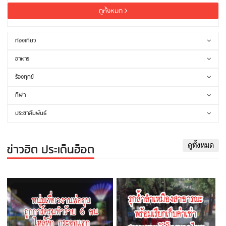
ดูทั้งหมด
ท่องเที่ยว
อาหาร
ร้องทุกข์
กีฬา
ประชาสัมพันธ์
ข่าวฮิต ประเด็นฮ็อต
ดูทั้งหมด