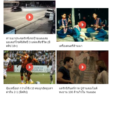
สาวเมาประชดรักซิ่งรถป้ายแดงเสย
มอเตอร์ไซค์นิสิตปี 3 มฟลเสียชีวิต (มี
คลิป 18+)
เครื่องดนตรีล้านนา
ลุ้นเหนื่อย! กว่างโซ้ง 10 คนบุกอัดอุบลฯ
แลรักนิรันดร์กาล ปู่จ๋านลองไมค์
คาถิ่น 2-1 (มีคลิป)
ทะยาน 100 ล้านวิวใน Youtube