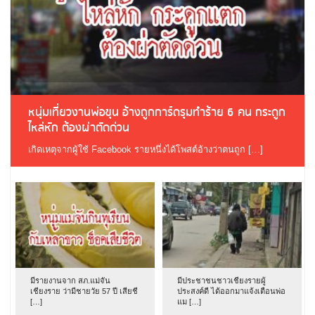
หนุ่มเที่ยวงานพ่อขุน อ้างถูกการ์ดรุมทำร้าย 6 คน กระดูก
ไหล่หัก ต้องผ่าตัดด่วน
เกิดเหตุจากผู้ใช้ Facebook รายหนึ่งได้โพสต์อ้างว่าตนถูก […]
มีรายงานจาก สภ.แม่จัน
มีประชาชนชาวเชียงรายผู้
เชียงราย ว่ามีชายวัย 57 ปี เสียชี
ประสงค์ดี ได้ออกมาแจ้งเตือนพ่อ
[…]
แม […]