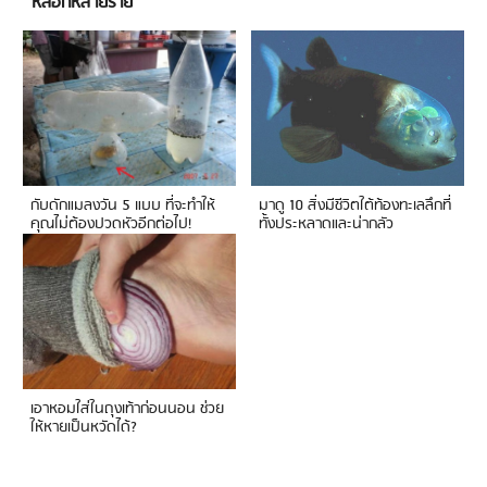
หลอกหลายราย
กับดักแมลงวัน 5 แบบ ที่จะทำให้
มาดู 10 สิ่งมีชีวิตใต้ท้องทะเลลึกที่
คุณไม่ต้องปวดหัวอีกต่อไป!
ทั้งประหลาดและน่ากลัว
เอาหอมใส่ในถุงเท้าก่อนนอน ช่วย
ให้หายเป็นหวัดได้?