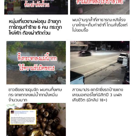
พบบ้านรุกล้ำที่สาธารณะหลังโรง
หนุ่มเที่ยวงานพ่อขุน อ้างถูก
บาลไทย+เก็บค่าเช่าที่ โดนสั่งรื้อแต่
การ์ดรุมทำร้าย 6 คน กระดูก
ไม่ยอมรื้อ
ไหล่หัก ต้องผ่าตัดด่วน
ชาวเชียงรายฉุนจัด พบคนทิ้งเศษ
สาวเมาประชดรักซิ่งรถป้ายแดง
กระจกแตกลงแม่น้ำกกฝั่งหมิ่น
เสยมอเตอร์ไซค์นิสิตปี 3 มฟล
จำนวนมาก
เสียชีวิต (มีคลิป 18+)