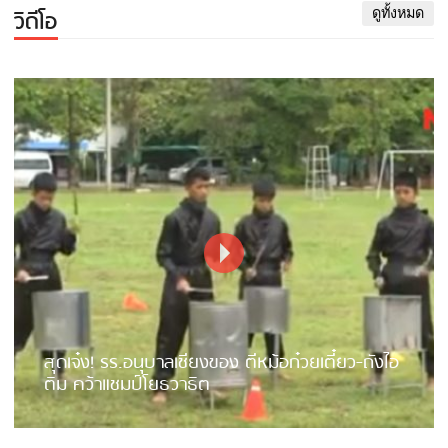
วิดีโอ
ดูทั้งหมด
สุดเจ๋ง! รร.อนุบาลเชียงของ ตีหม้อก๋วยเตี๋ยว-ถังไอ
ติม คว้าแชมป์โยธวาธิต