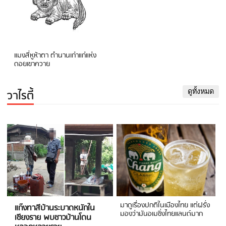
แมงสี่หูห้าตา ตำนานเก่าแก่แห่ง
ดอยเขาควาย
วาไรตี้
ดูทั้งหมด
มาดูเรื่องปกติในเมืองไทย แต่ฝรั่ง
แก๊งทาสีบ้านระบาดหนักใน
มองว่ามันอเมซิ่งไทยแลนด์มาก
เชียงราย พบชาวบ้านโดน