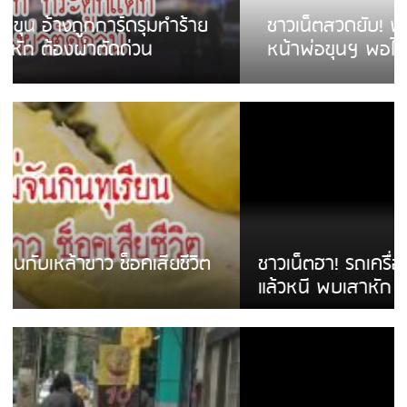
ชาวเน็ตสวดยับ! พบพม่าเร่ขายพวงมาลัย
หน้าพ่อขุนฯ พอไม่ซื้อเดินตาม
ชาวเน็ตฮา! รถเครื่องแม่สายชนป้ายร้านโลงศพ
แล้วหนี พบเสาหัก เบรคหัก หวิดได้ใช้บริการ