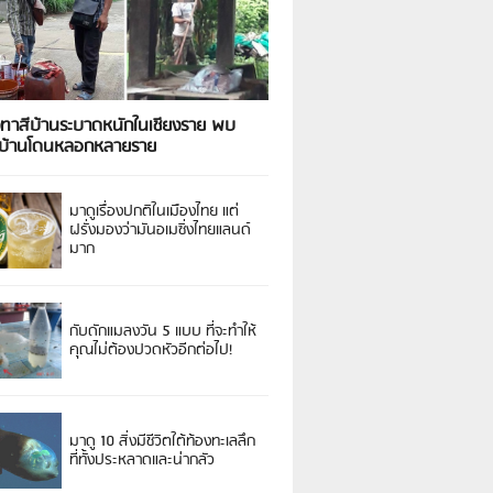
งทาสีบ้านระบาดหนักในเชียงราย พบ
วบ้านโดนหลอกหลายราย
มาดูเรื่องปกติในเมืองไทย แต่
ฝรั่งมองว่ามันอเมซิ่งไทยแลนด์
มาก
กับดักแมลงวัน 5 แบบ ที่จะทำให้
คุณไม่ต้องปวดหัวอีกต่อไป!
มาดู 10 สิ่งมีชีวิตใต้ท้องทะเลลึก
ที่ทั้งประหลาดและน่ากลัว