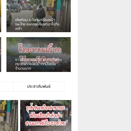
ชาวเน็ตฮา! รถเครื่องแม
ป้ายร้านโลงศพแล้วหนี พ
เบรคหัก หวิดได้ใช้บริการ
ม่าเร่ขายพวงมาลัยหน้าพ่อขุนฯ
หนุ่มเจียงฮายจ่ม พบถังน้
กลางถนน รถเครื่องหลบไม
บาดเจ็บ
ประชาสัมพันธ์
่าตนเองไม่ใช่ประชาชนชาวเชียงร […]