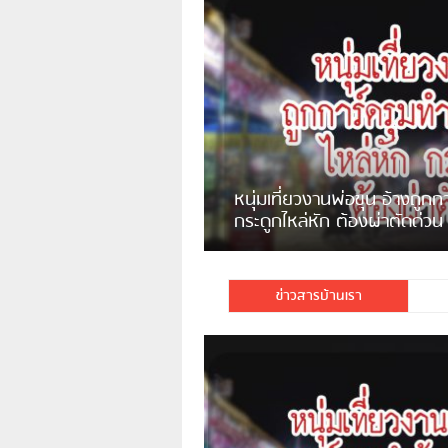
หนุ่มแม่จันกินทุเรียนกับเหล้าขาว
ช็อคเสียชีวิต
ถูกการ์ดรุมทำร้าย 6 คน
พบบ้านรุกล้ำที่สาธารณะหลังโรง
่วน
บาลไทย+เก็บค่าเช่าที่ โดนสั่งรื้อ
แต่ไม่ยอมรื้อ
ข่าวสารบ้านเรา
่งได้โพสต์อ้างว่าตนถูก […]