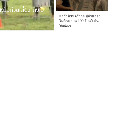
หม้อก๋วยเตี๋ยว-ถังไอ
แลรักนิรันดร์กาล ปู่จ๋านลอง
ไมค์ ทะยาน 100 ล้านวิวใน
Youtube
 รร.อนุบาลเชียง […]