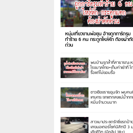
หนุ่มเที่ยวงานพ่อขุน อ้างถูกการ์ดรุม
ทำร้าย 6 คน กระดูกไหล่หัก ต้องผ่าตั
ด่วน
พบบ้านรุกล้ำที่สาธารณะห
โรงบาลไทย+เก็บค่าเช่าที่ โ
รื้อแต่ไม่ยอมรื้อ
ชาวเชียงรายฉุนจัด พบคนท
เศษกระจกแตกลงแม่น้ำกกฝ
หมิ่นจำนวนมาก
สาวเมาประชดรักซิ่งรถป้า
เสยมอเตอร์ไซค์นิสิตปี 3
เสียชีวิต (มีคลิป 18+)