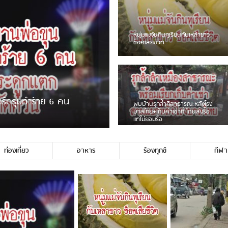
แจ้งเตือน ระวังคนเร่ร่อนหน้า
รพ.ไทย หลอกขอเงินแต่เอาไปกิน
เหล้า
ชาวเน็ตสวดยับ! พบพ
ชาวเชียงรายฉุนจัด พบคนทิ้งเศษ
พอไม่ซื้อเดินตาม
กระจกแตกลงแม่น้ำกกฝั่งหมิ่น
จำนวนมาก
ท่องเที่ยว
อาหาร
ร้องทุกข์
กีฬา
มีชาวเน็ตรายหนึ่งซึ่งแจ้งว