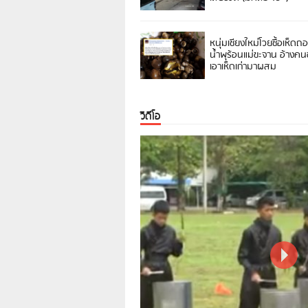
หนุ่มเชียงใหม่โวยซื้อเห็ดถ
น้ำพุร้อนแม่ขะจาน อ้างค
เอาเห็ดเก่ามาผสม
วิดีโอ