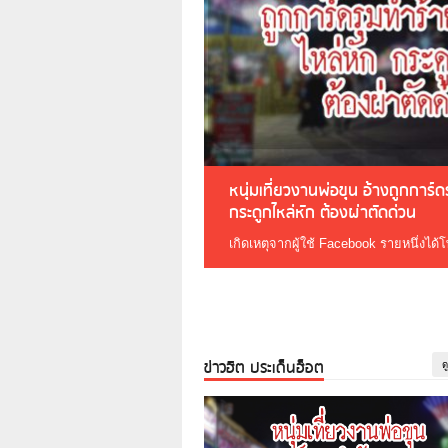
หนุ่มเที่ยวงานพ่อขุน อ้างถูกการ์
กระดูกไหล่หัก ต้องผ่าตัดด่วน
เกิดเหตุจากผู้ใช้ Facebook รายหนึ่งได้
ข่าวฮิต ประเด็นฮ็อต
ด