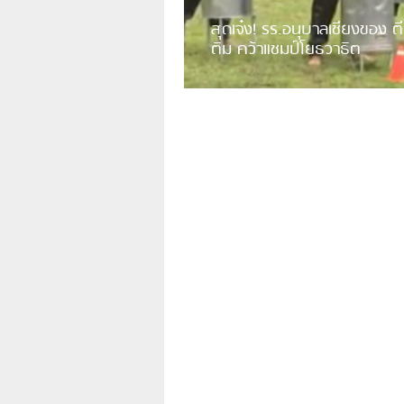
สุดเจ๋ง! รร.อนุบาลเชียงของ ตี
ติม คว้าแชมป์โยธวาธิต
มีการเปิดเผยคลิปวิดีโอของวงโยธวาธิต