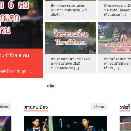
มีรายงานจาก สภ.แม่จัน
มีประชาชนชาวเชีย
เชียงราย ว่ามีชายวัย 57 ปี
ประสงค์ดี ได้ออกม
เสียชี […]
เตือนพ่อแม […]
ดรุมทำร้าย 6 คน
ประชาชนชาวเชียงรายออก
มีชาวเน็ตรายหนึ่งซึ
อาการโมโหจัด เมื่อมี
ตนเองไม่ใช่ประช
รายงานแจ้งว่าพ […]
เชียงร […]
โพสต์อ้างว่าตนถูก […]
แท็ก :
สาระคนเมือง
วาไรตี้
ูทั้งหมด
ดูทั้งหมด