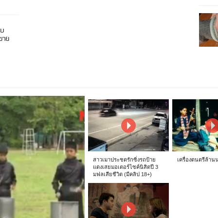
อบ
นขาย
สาวเมาประชดรักซิ่งรถป้าย
เครื่องดนตรีล้าน
แดงเสยมอเตอร์ไซค์นิสิตปี 3
มฟลเสียชีวิต (มีคลิป 18+)