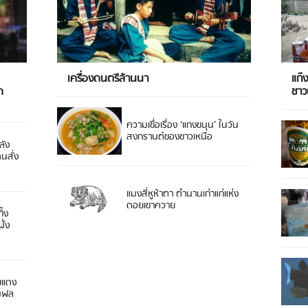
เครื่องดนตรีล้านนา
แก๊
ด
ชา
ความเชื่อเรื่อง ‘แกงขนุน’ ในวัน
สงกรานต์ของชาวเหนือ
ลัง
ดนสั่ง
แมงสี่หูห้าตา ตำนานเก่าแก่แห่ง
ดอยเขาควาย
ิ้ง
ั่ง
ยแดง
 มฟล