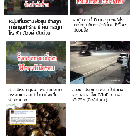
พบบ้านรุกล้ำที่สาธารณะหลังโรง
หนุ่มเที่ยวงานพ่อขุน อ้างถูก
บาลไทย+เก็บค่าเช่าที่ โดนสั่งรื้อแต่
การ์ดรุมทำร้าย 6 คน กระดูก
ไม่ยอมรื้อ
ไหล่หัก ต้องผ่าตัดด่วน
ชาวเชียงรายฉุนจัด พบคนทิ้งเศษ
สาวเมาประชดรักซิ่งรถป้ายแดง
กระจกแตกลงแม่น้ำกกฝั่งหมิ่น
เสยมอเตอร์ไซค์นิสิตปี 3 มฟล
จำนวนมาก
เสียชีวิต (มีคลิป 18+)