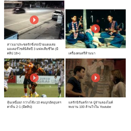
สาวเมาประชดรักซิ่งรถป้ายแดงเสย
มอเตอร์ไซค์นิสิตปี 3 มฟลเสียชีวิต (มี
คลิป 18+)
เครื่องดนตรีล้านนา
ลุ้นเหนื่อย! กว่างโซ้ง 10 คนบุกอัดอุบลฯ
แลรักนิรันดร์กาล ปู่จ๋านลองไมค์
คาถิ่น 2-1 (มีคลิป)
ทะยาน 100 ล้านวิวใน Youtube