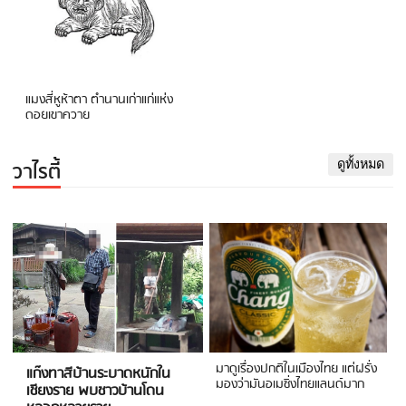
แมงสี่หูห้าตา ตำนานเก่าแก่แห่ง
ดอยเขาควาย
วาไรตี้
ดูทั้งหมด
มาดูเรื่องปกติในเมืองไทย แต่ฝรั่ง
แก๊งทาสีบ้านระบาดหนักใน
มองว่ามันอเมซิ่งไทยแลนด์มาก
เชียงราย พบชาวบ้านโดน