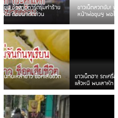
ชาวเน็ตสวดยับ! พบพม่าเร่ขายพวงมาลัย
หน้าพ่อขุนฯ พอไม่ซื้อเดินตาม
ชาวเน็ตฮา! รถเครื่องแม่สายชนป้ายร้านโลงศพ
แล้วหนี พบเสาหัก เบรคหัก หวิดได้ใช้บริการ