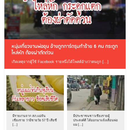
หนุ่มเที่ยวงานพ่อขุน อ้างถูกการ์ดรุมทำร้าย 6 คน กระดูก
ไหล่หัก ต้องผ่าตัดด่วน
เกิดเหตุจากผู้ใช้ Facebook รายหนึ่งได้โพสต์อ้างว่าตนถูก […]
มีรายงานจาก สภ.แม่จัน
มีประชาชนชาวเชียงรายผู้
เชียงราย ว่ามีชายวัย 57 ปี เสียชี
ประสงค์ดี ได้ออกมาแจ้งเตือนพ่อ
[…]
แม […]