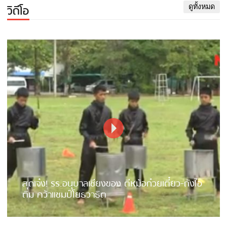
วิดีโอ
ดูทั้งหมด
สุดเจ๋ง! รร.อนุบาลเชียงของ ตีหม้อก๋วยเตี๋ยว-ถังไอ
ติม คว้าแชมป์โยธวาธิต