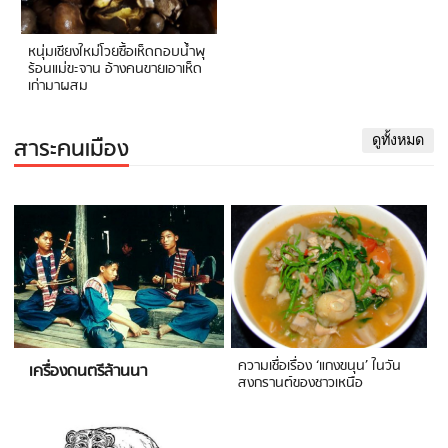
หนุ่มเชียงใหม่โวยซื้อเห็ดถอบน้ำพุ
ร้อนแม่ขะจาน อ้างคนขายเอาเห็ด
เก่ามาผสม
สาระคนเมือง
ดูทั้งหมด
ความเชื่อเรื่อง ‘แกงขนุน’ ในวัน
เครื่องดนตรีล้านนา
สงกรานต์ของชาวเหนือ