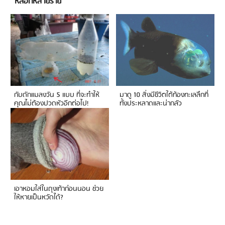
หลอกหลายราย
กับดักแมลงวัน 5 แบบ ที่จะทำให้
มาดู 10 สิ่งมีชีวิตใต้ท้องทะเลลึกที่
คุณไม่ต้องปวดหัวอีกต่อไป!
ทั้งประหลาดและน่ากลัว
เอาหอมใส่ในถุงเท้าก่อนนอน ช่วย
ให้หายเป็นหวัดได้?