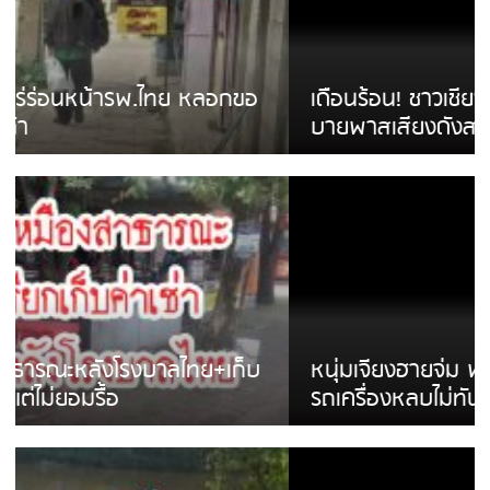
เดือนร้อน! ชาวเชียงรายบ่นรถ Isuzu สีขาวซิ่ง
บายพาสเสียงดังสร้างความรำคาญ
หนุ่มเจียงฮายจ่ม พบถังน้ำดื่มตกกลางถนน
รถเครื่องหลบไม่ทันล้มบาดเจ็บ