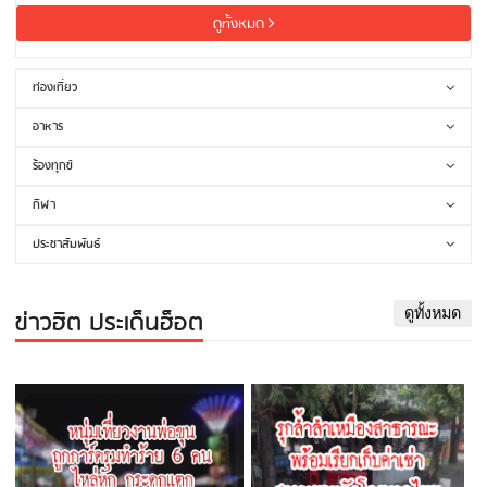
ดูทั้งหมด
ท่องเที่ยว
อาหาร
ร้องทุกข์
กีฬา
ประชาสัมพันธ์
ข่าวฮิต ประเด็นฮ็อต
ดูทั้งหมด