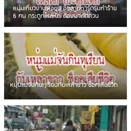
หนุ่มเที่ยวงานพ่อขุน อ้างถูกการ์ดรุมทำร้าย
6 คน กระดูกไหล่หัก ต้องผ่าตัดด่วน
หนุ่มแม่จันกินทุเรียนกับเหล้าขาว ช็อคเสียชีวิต