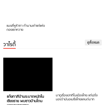
แมงสี่หูห้าตา ตำนานเก่าแก่แห่ง
ดอยเขาควาย
วาไรตี้
ดูทั้งหมด
มาดูเรื่องปกติในเมืองไทย แต่ฝรั่ง
แก๊งทาสีบ้านระบาดหนักใน
มองว่ามันอเมซิ่งไทยแลนด์มาก
เชียงราย พบชาวบ้านโดน