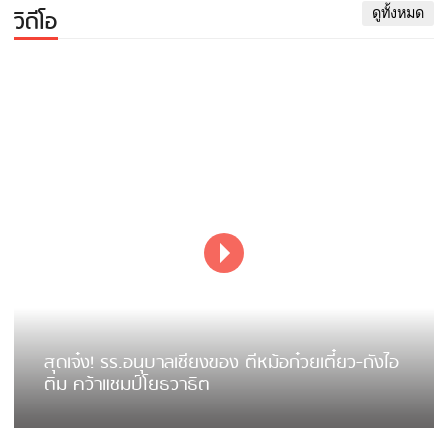
วิดีโอ
ดูทั้งหมด
สุดเจ๋ง! รร.อนุบาลเชียงของ ตีหม้อก๋วยเตี๋ยว-ถังไอ
ติม คว้าแชมป์โยธวาธิต