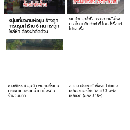
พบบ้านรุกล้ำที่สาธารณะหลังโรง
หนุ่มเที่ยวงานพ่อขุน อ้างถูก
บาลไทย+เก็บค่าเช่าที่ โดนสั่งรื้อแต่
การ์ดรุมทำร้าย 6 คน กระดูก
ไม่ยอมรื้อ
ไหล่หัก ต้องผ่าตัดด่วน
ชาวเชียงรายฉุนจัด พบคนทิ้งเศษ
สาวเมาประชดรักซิ่งรถป้ายแดง
กระจกแตกลงแม่น้ำกกฝั่งหมิ่น
เสยมอเตอร์ไซค์นิสิตปี 3 มฟล
จำนวนมาก
เสียชีวิต (มีคลิป 18+)