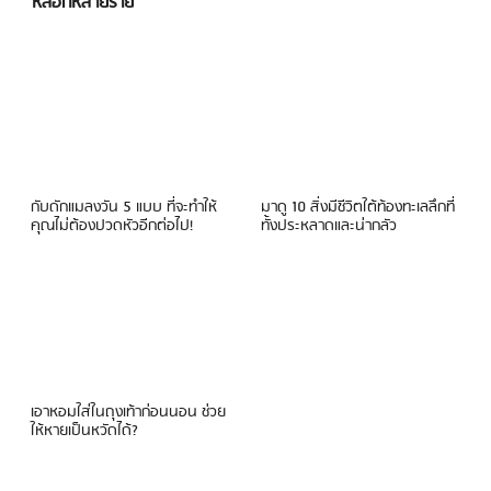
หลอกหลายราย
กับดักแมลงวัน 5 แบบ ที่จะทำให้
มาดู 10 สิ่งมีชีวิตใต้ท้องทะเลลึกที่
คุณไม่ต้องปวดหัวอีกต่อไป!
ทั้งประหลาดและน่ากลัว
เอาหอมใส่ในถุงเท้าก่อนนอน ช่วย
ให้หายเป็นหวัดได้?