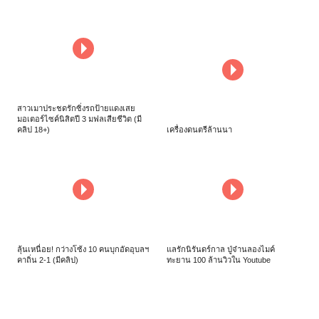
สาวเมาประชดรักซิ่งรถป้ายแดงเสย
มอเตอร์ไซค์นิสิตปี 3 มฟลเสียชีวิต (มี
คลิป 18+)
เครื่องดนตรีล้านนา
ลุ้นเหนื่อย! กว่างโซ้ง 10 คนบุกอัดอุบลฯ
แลรักนิรันดร์กาล ปู่จ๋านลองไมค์
คาถิ่น 2-1 (มีคลิป)
ทะยาน 100 ล้านวิวใน Youtube