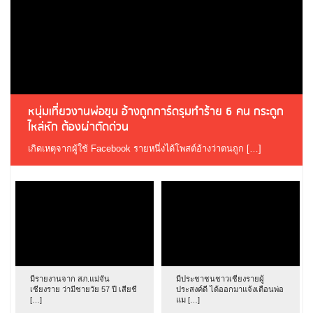
หนุ่มเที่ยวงานพ่อขุน อ้างถูกการ์ดรุมทำร้าย 6 คน กระดูก
ไหล่หัก ต้องผ่าตัดด่วน
เกิดเหตุจากผู้ใช้ Facebook รายหนึ่งได้โพสต์อ้างว่าตนถูก […]
มีรายงานจาก สภ.แม่จัน
มีประชาชนชาวเชียงรายผู้
เชียงราย ว่ามีชายวัย 57 ปี เสียชี
ประสงค์ดี ได้ออกมาแจ้งเตือนพ่อ
[…]
แม […]