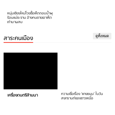
หนุ่มเชียงใหม่โวยซื้อเห็ดถอบน้ำพุ
ร้อนแม่ขะจาน อ้างคนขายเอาเห็ด
เก่ามาผสม
สาระคนเมือง
ดูทั้งหมด
ความเชื่อเรื่อง ‘แกงขนุน’ ในวัน
เครื่องดนตรีล้านนา
สงกรานต์ของชาวเหนือ