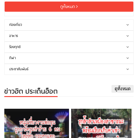
ดูทั้งหมด
ท่องเที่ยว
อาหาร
ร้องทุกข์
กีฬา
ประชาสัมพันธ์
ข่าวฮิต ประเด็นฮ็อต
ดูทั้งหมด