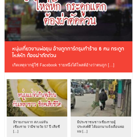
หนุ่มเที่ยวงานพ่อขุน อ้างถูกการ์ดรุมทำร้าย 6 คน กระดูก
ไหล่หัก ต้องผ่าตัดด่วน
เกิดเหตุจากผู้ใช้ Facebook รายหนึ่งได้โพสต์อ้างว่าตนถูก […]
มีรายงานจาก สภ.แม่จัน
มีประชาชนชาวเชียงรายผู้
เชียงราย ว่ามีชายวัย 57 ปี เสียชี
ประสงค์ดี ได้ออกมาแจ้งเตือนพ่อ
[…]
แม […]