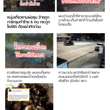
พบบ้านรุกล้ำที่สาธารณะหลังโรง
หนุ่มเที่ยวงานพ่อขุน อ้างถูก
บาลไทย+เก็บค่าเช่าที่ โดนสั่งรื้อแต่
การ์ดรุมทำร้าย 6 คน กระดูก
ไม่ยอมรื้อ
ไหล่หัก ต้องผ่าตัดด่วน
ชาวเชียงรายฉุนจัด พบคนทิ้งเศษ
สาวเมาประชดรักซิ่งรถป้ายแดง
กระจกแตกลงแม่น้ำกกฝั่งหมิ่น
เสยมอเตอร์ไซค์นิสิตปี 3 มฟล
จำนวนมาก
เสียชีวิต (มีคลิป 18+)