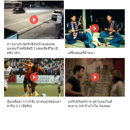
สาวเมาประชดรักซิ่งรถป้ายแดงเสย
มอเตอร์ไซค์นิสิตปี 3 มฟลเสียชีวิต (มี
คลิป 18+)
เครื่องดนตรีล้านนา
ลุ้นเหนื่อย! กว่างโซ้ง 10 คนบุกอัดอุบลฯ
แลรักนิรันดร์กาล ปู่จ๋านลองไมค์
คาถิ่น 2-1 (มีคลิป)
ทะยาน 100 ล้านวิวใน Youtube