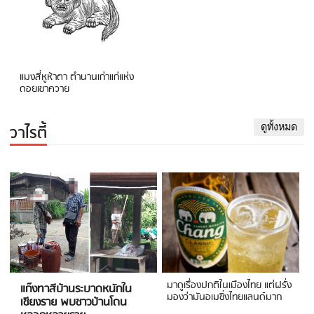
แมงสี่หูห้าตา ตำนานเก่าแก่แห่ง
ดอยเขาควาย
วาไรตี้
ดูทั้งหมด
มาดูเรื่องปกติในเมืองไทย แต่ฝรั่ง
แก๊งทาสีบ้านระบาดหนักใน
มองว่ามันอเมซิ่งไทยแลนด์มาก
เชียงราย พบชาวบ้านโดน