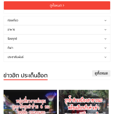
ดูทั้งหมด
ท่องเที่ยว
อาหาร
ร้องทุกข์
กีฬา
ประชาสัมพันธ์
ข่าวฮิต ประเด็นฮ็อต
ดูทั้งหมด