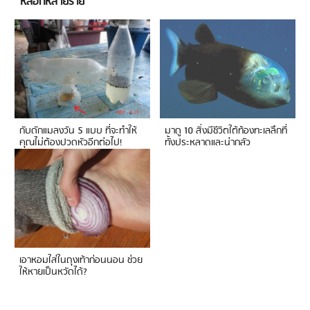
หลอกหลายราย
กับดักแมลงวัน 5 แบบ ที่จะทำให้
มาดู 10 สิ่งมีชีวิตใต้ท้องทะเลลึกที่
คุณไม่ต้องปวดหัวอีกต่อไป!
ทั้งประหลาดและน่ากลัว
เอาหอมใส่ในถุงเท้าก่อนนอน ช่วย
ให้หายเป็นหวัดได้?