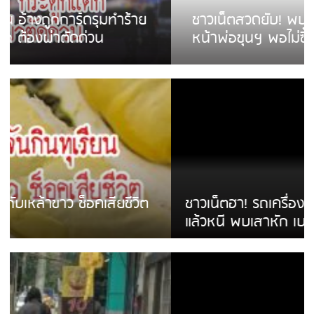
ชาวเน็ตสวดยับ! พบพม่าเร่ขายพวงมาลัย
หน้าพ่อขุนฯ พอไม่ซื้อเดินตาม
ชาวเน็ตฮา! รถเครื่องแม่สายชนป้ายร้านโลงศพ
แล้วหนี พบเสาหัก เบรคหัก หวิดได้ใช้บริการ