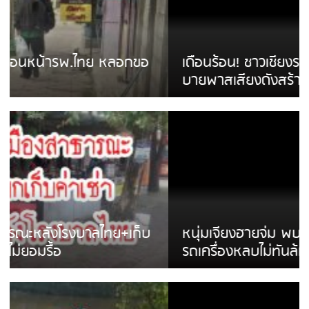
เดือนร้อน! ชาวเชียงรายบ่นรถ Isuzu สีขาวซิ่ง
บายพาสเสียงดังสร้างความรำคาญ
หนุ่มเจียงฮายจ่ม พบถังน้ำดื่มตกกลางถนน
รถเครื่องหลบไม่ทันล้มบาดเจ็บ