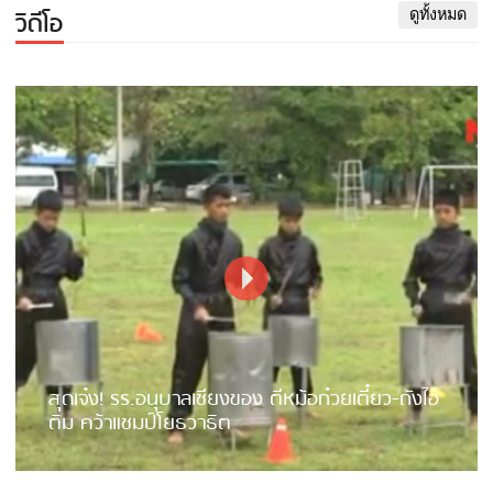
วิดีโอ
ดูทั้งหมด
สุดเจ๋ง! รร.อนุบาลเชียงของ ตีหม้อก๋วยเตี๋ยว-ถังไอ
ติม คว้าแชมป์โยธวาธิต