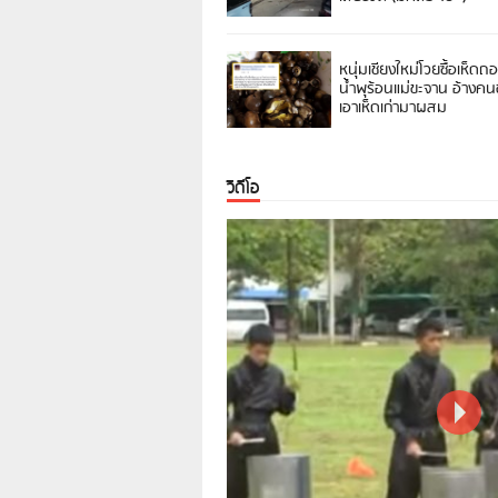
หนุ่มเชียงใหม่โวยซื้อเห็ดถ
น้ำพุร้อนแม่ขะจาน อ้างค
เอาเห็ดเก่ามาผสม
วิดีโอ