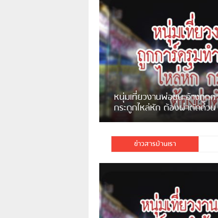
แจ้งเตือน ระวังคนเร่ร่อนหน้า
รพ.ไทย หลอกขอเงินแต่เอาไปกิน
เหล้า
ชาวเน็ตสวดยับ! พบพม่าเร
ชาวเชียงรายฉุนจัด พบคนทิ้งเศษ
พอไม่ซื้อเดินตาม
กระจกแตกลงแม่น้ำกกฝั่งหมิ่น
จำนวนมาก
ข่าวสารบ้านเรา
มีชาวเน็ตรายหนึ่งซึ่งแจ้งว่าตนเอง