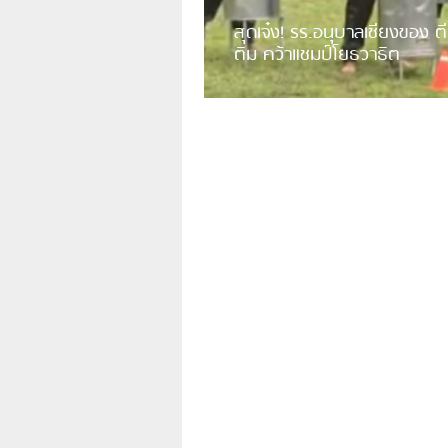
สุดเจ๋ง! รร.อนุบาลเชียงของ ตี
ติม คว้าแชมป์โยธวาธิต
มีการเปิดเผยคลิปวิดีโอของวงโยธวาธิต