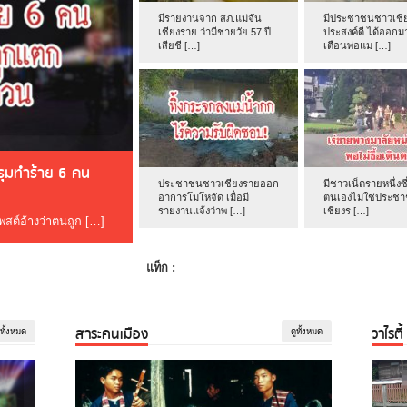
มีรายงานจาก สภ.แม่จัน
มีประชาชนชาวเชีย
เชียงราย ว่ามีชายวัย 57 ปี
ประสงค์ดี ได้ออกม
เสียชี […]
เตือนพ่อแม […]
ดรุมทำร้าย 6 คน
ประชาชนชาวเชียงรายออก
มีชาวเน็ตรายหนึ่งซึ
อาการโมโหจัด เมื่อมี
ตนเองไม่ใช่ประช
รายงานแจ้งว่าพ […]
เชียงร […]
โพสต์อ้างว่าตนถูก […]
แท็ก :
สาระคนเมือง
วาไรตี้
ูทั้งหมด
ดูทั้งหมด