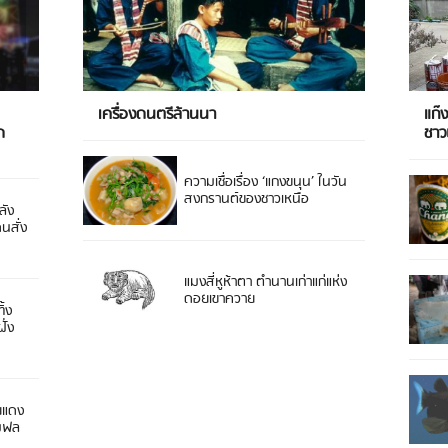
เครื่องดนตรีล้านนา
แก๊
ด
ชา
ความเชื่อเรื่อง ‘แกงขนุน’ ในวัน
สงกรานต์ของชาวเหนือ
ลัง
ดนสั่ง
แมงสี่หูห้าตา ตำนานเก่าแก่แห่ง
ดอยเขาควาย
ิ้ง
ั่ง
ยแดง
 มฟล