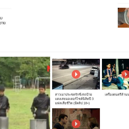
อบ
นขาย
สาวเมาประชดรักซิ่งรถป้าย
เครื่องดนตรีล้าน
แดงเสยมอเตอร์ไซค์นิสิตปี 3
มฟลเสียชีวิต (มีคลิป 18+)