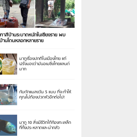
งทาสีบ้านระบาดหนักในเชียงราย พบ
วบ้านโดนหลอกหลายราย
มาดูเรื่องปกติในเมืองไทย แต่
ฝรั่งมองว่ามันอเมซิ่งไทยแลนด์
มาก
กับดักแมลงวัน 5 แบบ ที่จะทำให้
คุณไม่ต้องปวดหัวอีกต่อไป!
มาดู 10 สิ่งมีชีวิตใต้ท้องทะเลลึก
ที่ทั้งประหลาดและน่ากลัว