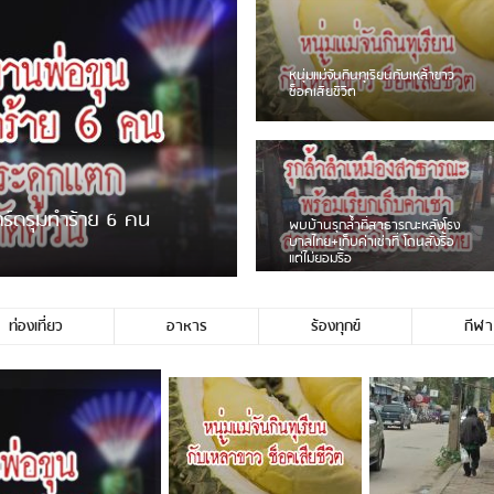
ชาวเน็ตฮา! รถเครื่องแม่สายชน
ป้ายร้านโลงศพแล้วหนี พบเสาหัก
เบรคหัก หวิดได้ใช้บริการ
่ขายพวงมาลัยหน้าพ่อขุนฯ
หนุ่มเจียงฮายจ่ม พบถังน้ำดื่มตก
กลางถนน รถเครื่องหลบไม่ทันล้ม
บาดเจ็บ
ท่องเที่ยว
อาหาร
ร้องทุกข์
กีฬา
ไม่ใช่ประชาชนชาวเชียงร […]