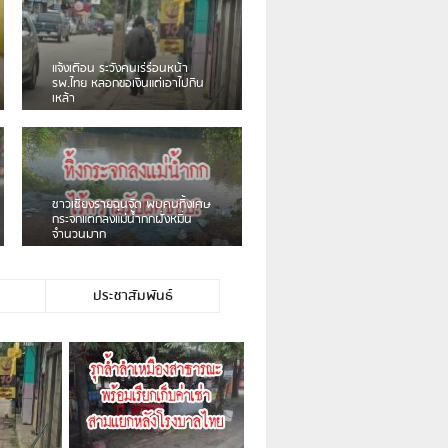
เดือนร้อน! ชาวเชียงรายบ่นรถ
Isuzu สีขาวซิ่งบายพาสเสียงดัง
สร้างความรำคาญ
ชาวผาลั้ง โวย ไร้หน่วยงานดูแล
ดินสไลด์ ต้องจัดการกันเอง
ประชาสัมพันธ์