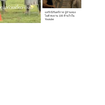
หม้อก๋วยเตี๋ยว-ถังไอ
แลรักนิรันดร์กาล ปู่จ๋านลอง
ไมค์ ทะยาน 100 ล้านวิวใน
Youtube
 รร.อนุบาลเชียง […]