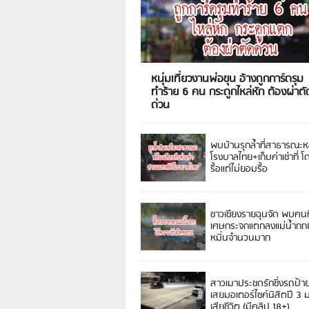
หนุ่มเที่ยวงานพ่อขุน อ้างถูกการ์ดรุม
ทำร้าย 6 คน กระดูกไหล่หัก ต้องผ่าตั
ด่วน
พบบ้านรุกล้ำที่สาธารณะห
โรงบาลไทย+เก็บค่าเช่าที่ โ
รื้อแต่ไม่ยอมรื้อ
ชาวเชียงรายฉุนจัด พบคนท
เศษกระจกแตกลงแม่น้ำกกฝ
หมิ่นจำนวนมาก
สาวเมาประชดรักซิ่งรถป้า
เสยมอเตอร์ไซค์นิสิตปี 3
เสียชีวิต (มีคลิป 18+)