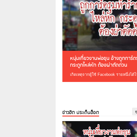
หนุ่มเที่ยวงานพ่อขุน อ้างถูกการ์
กระดูกไหล่หัก ต้องผ่าตัดด่วน
เกิดเหตุจากผู้ใช้ Facebook รายหนึ่งได้
ข่าวฮิต ประเด็นฮ็อต
ด