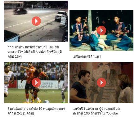
สาวเมาประชดรักซิ่งรถป้ายแดงเสย
มอเตอร์ไซค์นิสิตปี 3 มฟลเสียชีวิต (มี
คลิป 18+)
เครื่องดนตรีล้านนา
ลุ้นเหนื่อย! กว่างโซ้ง 10 คนบุกอัดอุบลฯ
แลรักนิรันดร์กาล ปู่จ๋านลองไมค์
คาถิ่น 2-1 (มีคลิป)
ทะยาน 100 ล้านวิวใน Youtube