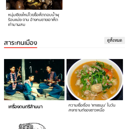
หนุ่มเชียงใหม่โวยซื้อเห็ดถอบน้ำพุ
ร้อนแม่ขะจาน อ้างคนขายเอาเห็ด
เก่ามาผสม
สาระคนเมือง
ดูทั้งหมด
ความเชื่อเรื่อง ‘แกงขนุน’ ในวัน
เครื่องดนตรีล้านนา
สงกรานต์ของชาวเหนือ