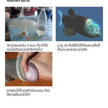
หลอกหลายราย
กับดักแมลงวัน 5 แบบ ที่จะทำให้
มาดู 10 สิ่งมีชีวิตใต้ท้องทะเลลึกที่
คุณไม่ต้องปวดหัวอีกต่อไป!
ทั้งประหลาดและน่ากลัว
เอาหอมใส่ในถุงเท้าก่อนนอน ช่วย
ให้หายเป็นหวัดได้?