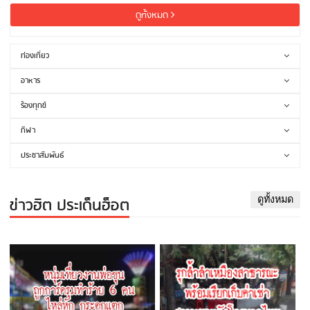
ดูทั้งหมด
ท่องเที่ยว
อาหาร
ร้องทุกข์
กีฬา
ประชาสัมพันธ์
ข่าวฮิต ประเด็นฮ็อต
ดูทั้งหมด