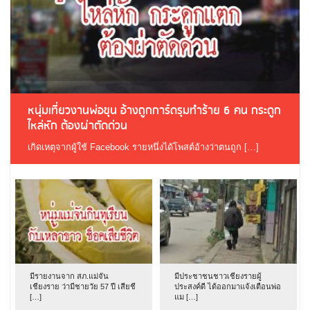
หนุ่มเที่ยวงานพ่อขุน อ้างถูกการ์ดรุมทำร้าย 6 คน กระดูก
ไหล่หัก ต้องผ่าตัดด่วน
เกิดเหตุจากผู้ใช้ Facebook รายหนึ่งได้โพสต์อ้างว่าตนถูก […]
มีรายงานจาก สภ.แม่จัน
มีประชาชนชาวเชียงรายผู้
เชียงราย ว่ามีชายวัย 57 ปี เสียชี
ประสงค์ดี ได้ออกมาแจ้งเตือนพ่อ
[…]
แม […]