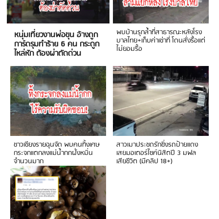
พบบ้านรุกล้ำที่สาธารณะหลังโรง
หนุ่มเที่ยวงานพ่อขุน อ้างถูก
บาลไทย+เก็บค่าเช่าที่ โดนสั่งรื้อแต่
การ์ดรุมทำร้าย 6 คน กระดูก
ไม่ยอมรื้อ
ไหล่หัก ต้องผ่าตัดด่วน
ชาวเชียงรายฉุนจัด พบคนทิ้งเศษ
สาวเมาประชดรักซิ่งรถป้ายแดง
กระจกแตกลงแม่น้ำกกฝั่งหมิ่น
เสยมอเตอร์ไซค์นิสิตปี 3 มฟล
จำนวนมาก
เสียชีวิต (มีคลิป 18+)