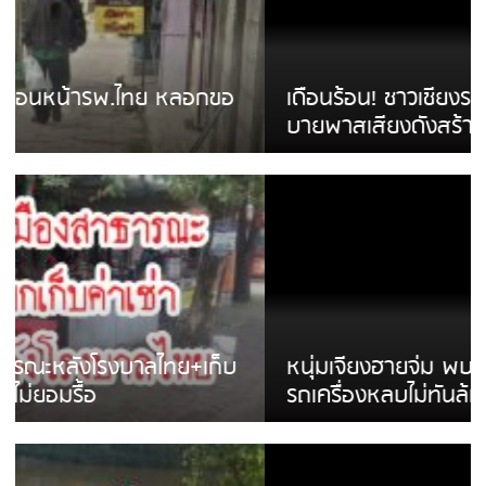
เดือนร้อน! ชาวเชียงรายบ่นรถ Isuzu สีขาวซิ่ง
บายพาสเสียงดังสร้างความรำคาญ
หนุ่มเจียงฮายจ่ม พบถังน้ำดื่มตกกลางถนน
รถเครื่องหลบไม่ทันล้มบาดเจ็บ