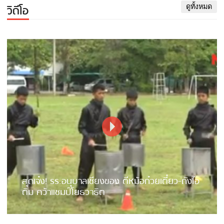
วิดีโอ
ดูทั้งหมด
สุดเจ๋ง! รร.อนุบาลเชียงของ ตีหม้อก๋วยเตี๋ยว-ถังไอ
ติม คว้าแชมป์โยธวาธิต