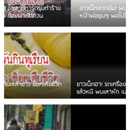
ชาวเน็ตสวดยับ! พบพม่าเร่ขายพวงมาลัย
หน้าพ่อขุนฯ พอไม่ซื้อเดินตาม
ชาวเน็ตฮา! รถเครื่องแม่สายชนป้ายร้านโลงศพ
แล้วหนี พบเสาหัก เบรคหัก หวิดได้ใช้บริการ