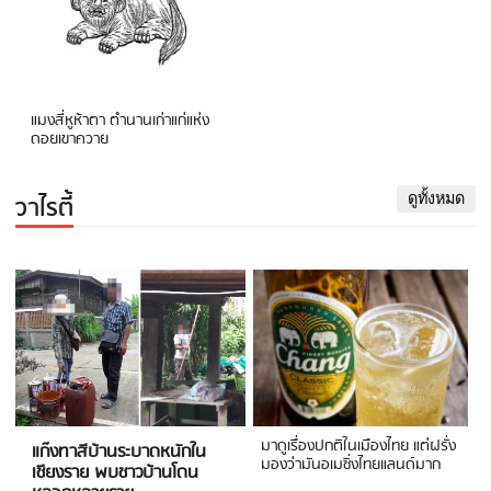
แมงสี่หูห้าตา ตำนานเก่าแก่แห่ง
ดอยเขาควาย
วาไรตี้
ดูทั้งหมด
มาดูเรื่องปกติในเมืองไทย แต่ฝรั่ง
แก๊งทาสีบ้านระบาดหนักใน
มองว่ามันอเมซิ่งไทยแลนด์มาก
เชียงราย พบชาวบ้านโดน