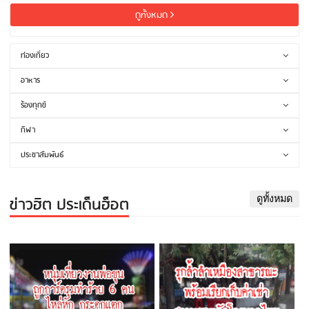
ดูทั้งหมด
ท่องเที่ยว
อาหาร
ร้องทุกข์
กีฬา
ประชาสัมพันธ์
ข่าวฮิต ประเด็นฮ็อต
ดูทั้งหมด