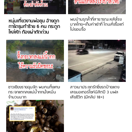
พบบ้านรุกล้ำที่สาธารณะหลังโรง
หนุ่มเที่ยวงานพ่อขุน อ้างถูก
บาลไทย+เก็บค่าเช่าที่ โดนสั่งรื้อแต่
การ์ดรุมทำร้าย 6 คน กระดูก
ไม่ยอมรื้อ
ไหล่หัก ต้องผ่าตัดด่วน
ชาวเชียงรายฉุนจัด พบคนทิ้งเศษ
สาวเมาประชดรักซิ่งรถป้ายแดง
กระจกแตกลงแม่น้ำกกฝั่งหมิ่น
เสยมอเตอร์ไซค์นิสิตปี 3 มฟล
จำนวนมาก
เสียชีวิต (มีคลิป 18+)