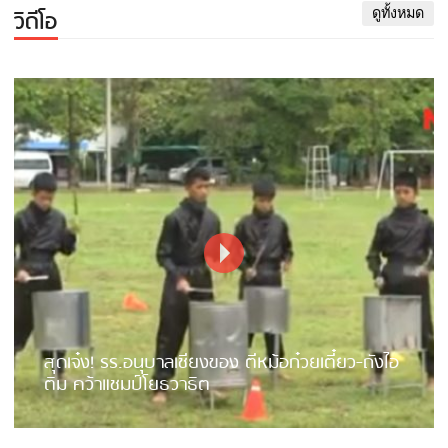
วิดีโอ
ดูทั้งหมด
สุดเจ๋ง! รร.อนุบาลเชียงของ ตีหม้อก๋วยเตี๋ยว-ถังไอ
ติม คว้าแชมป์โยธวาธิต