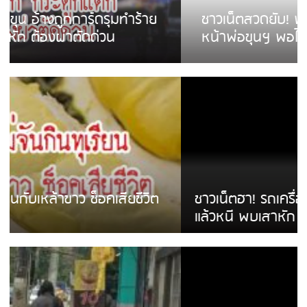
ชาวเน็ตสวดยับ! พบพม่าเร่ขายพวงมาลัย
หน้าพ่อขุนฯ พอไม่ซื้อเดินตาม
ชาวเน็ตฮา! รถเครื่องแม่สายชนป้ายร้านโลงศพ
แล้วหนี พบเสาหัก เบรคหัก หวิดได้ใช้บริการ