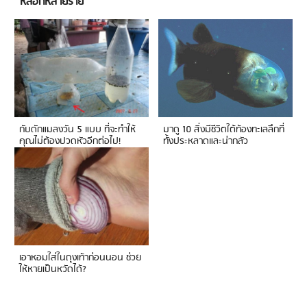
หลอกหลายราย
กับดักแมลงวัน 5 แบบ ที่จะทำให้
มาดู 10 สิ่งมีชีวิตใต้ท้องทะเลลึกที่
คุณไม่ต้องปวดหัวอีกต่อไป!
ทั้งประหลาดและน่ากลัว
เอาหอมใส่ในถุงเท้าก่อนนอน ช่วย
ให้หายเป็นหวัดได้?