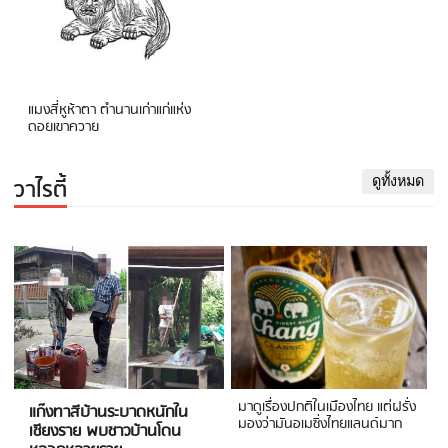
แมงสี่หูห้าตา ตำนานเก่าแก่แห่ง
ดอยเขาควาย
วาไรตี้
ดูทั้งหมด
มาดูเรื่องปกติในเมืองไทย แต่ฝรั่ง
แก๊งทาสีบ้านระบาดหนักใน
มองว่ามันอเมซิ่งไทยแลนด์มาก
เชียงราย พบชาวบ้านโดน