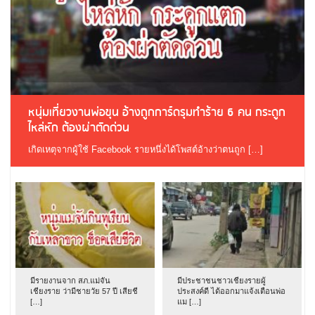
หนุ่มเที่ยวงานพ่อขุน อ้างถูกการ์ดรุมทำร้าย 6 คน กระดูก
ไหล่หัก ต้องผ่าตัดด่วน
เกิดเหตุจากผู้ใช้ Facebook รายหนึ่งได้โพสต์อ้างว่าตนถูก […]
มีรายงานจาก สภ.แม่จัน
มีประชาชนชาวเชียงรายผู้
เชียงราย ว่ามีชายวัย 57 ปี เสียชี
ประสงค์ดี ได้ออกมาแจ้งเตือนพ่อ
[…]
แม […]