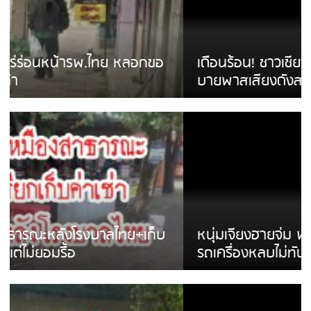
เดือนร้อน! ชาวเชียงรายบ่นรถ Isuzu สีขาวซิ่ง
บายพาสเสียงดังสร้างความรำคาญ
หนุ่มเจียงฮายจ่ม พบถังน้ำดื่มตกกลางถนน
รถเครื่องหลบไม่ทันล้มบาดเจ็บ