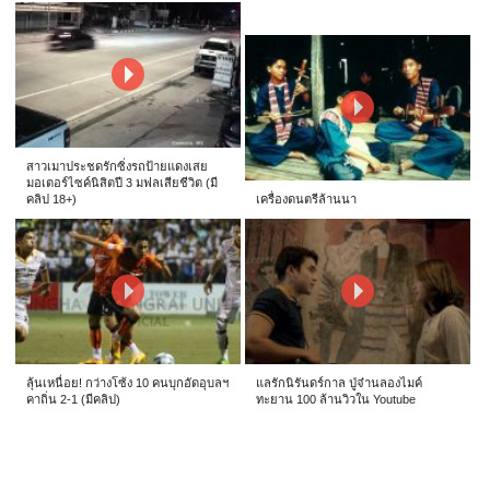
สาวเมาประชดรักซิ่งรถป้ายแดงเสย
มอเตอร์ไซค์นิสิตปี 3 มฟลเสียชีวิต (มี
คลิป 18+)
เครื่องดนตรีล้านนา
ลุ้นเหนื่อย! กว่างโซ้ง 10 คนบุกอัดอุบลฯ
แลรักนิรันดร์กาล ปู่จ๋านลองไมค์
คาถิ่น 2-1 (มีคลิป)
ทะยาน 100 ล้านวิวใน Youtube