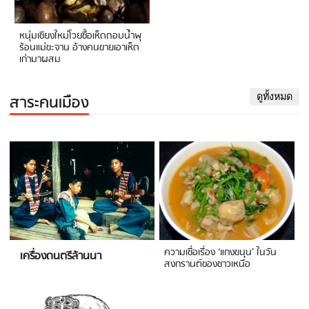
หนุ่มเชียงใหม่โวยซื้อเห็ดถอบน้ำพุ
ร้อนแม่ขะจาน อ้างคนขายเอาเห็ด
เก่ามาผสม
สาระคนเมือง
ดูทั้งหมด
ความเชื่อเรื่อง ‘แกงขนุน’ ในวัน
เครื่องดนตรีล้านนา
สงกรานต์ของชาวเหนือ