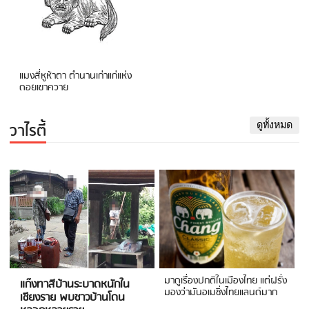
แมงสี่หูห้าตา ตำนานเก่าแก่แห่ง
ดอยเขาควาย
วาไรตี้
ดูทั้งหมด
มาดูเรื่องปกติในเมืองไทย แต่ฝรั่ง
แก๊งทาสีบ้านระบาดหนักใน
มองว่ามันอเมซิ่งไทยแลนด์มาก
เชียงราย พบชาวบ้านโดน