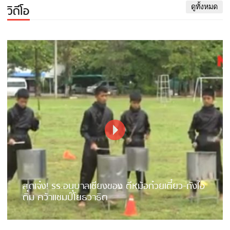
วิดีโอ
ดูทั้งหมด
สุดเจ๋ง! รร.อนุบาลเชียงของ ตีหม้อก๋วยเตี๋ยว-ถังไอ
ติม คว้าแชมป์โยธวาธิต