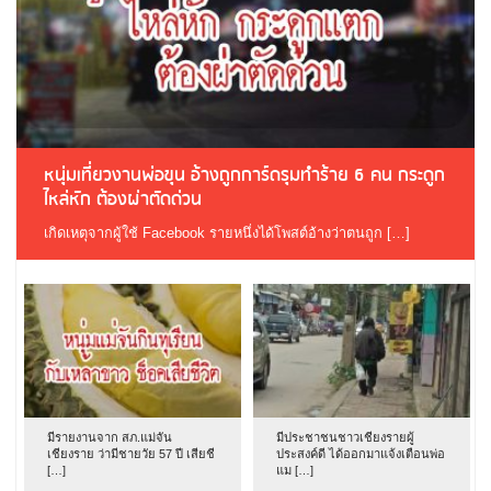
หนุ่มเที่ยวงานพ่อขุน อ้างถูกการ์ดรุมทำร้าย 6 คน กระดูก
ไหล่หัก ต้องผ่าตัดด่วน
เกิดเหตุจากผู้ใช้ Facebook รายหนึ่งได้โพสต์อ้างว่าตนถูก […]
มีรายงานจาก สภ.แม่จัน
มีประชาชนชาวเชียงรายผู้
เชียงราย ว่ามีชายวัย 57 ปี เสียชี
ประสงค์ดี ได้ออกมาแจ้งเตือนพ่อ
[…]
แม […]