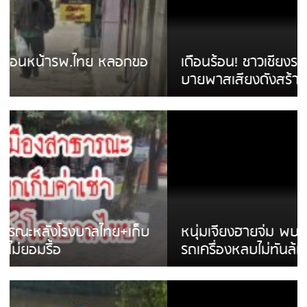
เดือนร้อน! ชาวเชียงรายบ่นรถ Isuzu สีขาวซิ่ง
บายพาสเสียงดังสร้างความรำคาญ
หนุ่มเจียงฮายจ่ม พบถังน้ำดื่มตกกลางถนน
รถเครื่องหลบไม่ทันล้มบาดเจ็บ