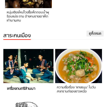
หนุ่มเชียงใหม่โวยซื้อเห็ดถอบน้ำพุ
ร้อนแม่ขะจาน อ้างคนขายเอาเห็ด
เก่ามาผสม
สาระคนเมือง
ดูทั้งหมด
ความเชื่อเรื่อง ‘แกงขนุน’ ในวัน
เครื่องดนตรีล้านนา
สงกรานต์ของชาวเหนือ