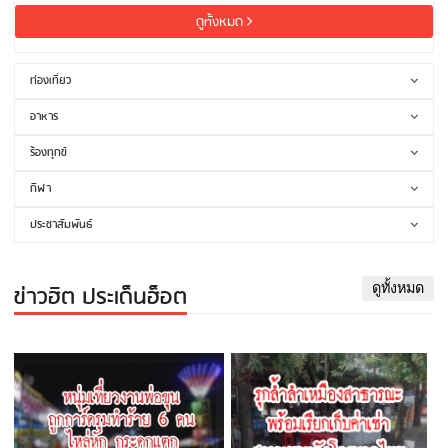
ดูทั้งหมด
ท่องเที่ยว
อาหาร
ร้องทุกข์
กีฬา
ประชาสัมพันธ์
ข่าวฮิต ประเด็นฮ็อต
ดูทั้งหมด