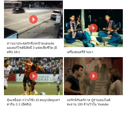
สาวเมาประชดรักซิ่งรถป้ายแดงเสย
มอเตอร์ไซค์นิสิตปี 3 มฟลเสียชีวิต (มี
คลิป 18+)
เครื่องดนตรีล้านนา
ลุ้นเหนื่อย! กว่างโซ้ง 10 คนบุกอัดอุบลฯ
แลรักนิรันดร์กาล ปู่จ๋านลองไมค์
คาถิ่น 2-1 (มีคลิป)
ทะยาน 100 ล้านวิวใน Youtube