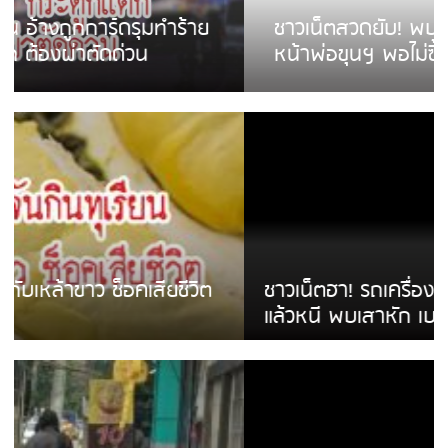
ชาวเน็ตสวดยับ! พบพม่าเร่ขายพวงมาลัย
หน้าพ่อขุนฯ พอไม่ซื้อเดินตาม
ชาวเน็ตฮา! รถเครื่องแม่สายชนป้ายร้านโลงศพ
แล้วหนี พบเสาหัก เบรคหัก หวิดได้ใช้บริการ