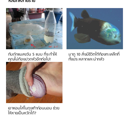
หลอกหลายราย
กับดักแมลงวัน 5 แบบ ที่จะทำให้
มาดู 10 สิ่งมีชีวิตใต้ท้องทะเลลึกที่
คุณไม่ต้องปวดหัวอีกต่อไป!
ทั้งประหลาดและน่ากลัว
เอาหอมใส่ในถุงเท้าก่อนนอน ช่วย
ให้หายเป็นหวัดได้?