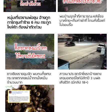
พบบ้านรุกล้ำที่สาธารณะหลังโรง
หนุ่มเที่ยวงานพ่อขุน อ้างถูก
บาลไทย+เก็บค่าเช่าที่ โดนสั่งรื้อแต่
การ์ดรุมทำร้าย 6 คน กระดูก
ไม่ยอมรื้อ
ไหล่หัก ต้องผ่าตัดด่วน
ชาวเชียงรายฉุนจัด พบคนทิ้งเศษ
สาวเมาประชดรักซิ่งรถป้ายแดง
กระจกแตกลงแม่น้ำกกฝั่งหมิ่น
เสยมอเตอร์ไซค์นิสิตปี 3 มฟล
จำนวนมาก
เสียชีวิต (มีคลิป 18+)