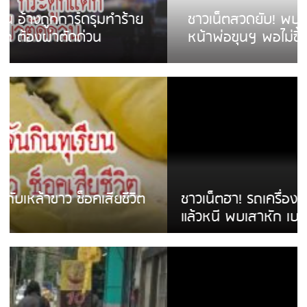
ชาวเน็ตสวดยับ! พบพม่าเร่ขายพวงมาลัย
หน้าพ่อขุนฯ พอไม่ซื้อเดินตาม
ชาวเน็ตฮา! รถเครื่องแม่สายชนป้ายร้านโลงศพ
แล้วหนี พบเสาหัก เบรคหัก หวิดได้ใช้บริการ