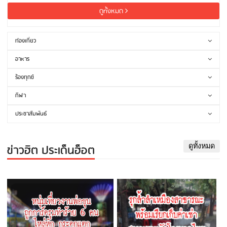
ดูทั้งหมด
ท่องเที่ยว
อาหาร
ร้องทุกข์
กีฬา
ประชาสัมพันธ์
ข่าวฮิต ประเด็นฮ็อต
ดูทั้งหมด