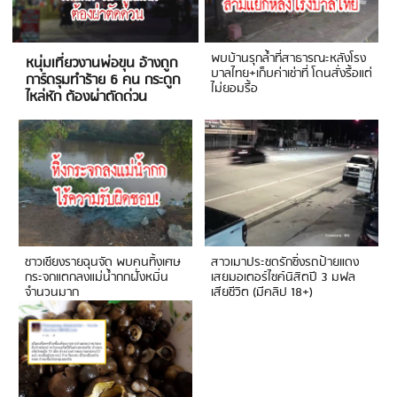
พบบ้านรุกล้ำที่สาธารณะหลังโรง
หนุ่มเที่ยวงานพ่อขุน อ้างถูก
บาลไทย+เก็บค่าเช่าที่ โดนสั่งรื้อแต่
การ์ดรุมทำร้าย 6 คน กระดูก
ไม่ยอมรื้อ
ไหล่หัก ต้องผ่าตัดด่วน
ชาวเชียงรายฉุนจัด พบคนทิ้งเศษ
สาวเมาประชดรักซิ่งรถป้ายแดง
กระจกแตกลงแม่น้ำกกฝั่งหมิ่น
เสยมอเตอร์ไซค์นิสิตปี 3 มฟล
จำนวนมาก
เสียชีวิต (มีคลิป 18+)