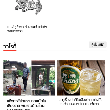
แมงสี่หูห้าตา ตำนานเก่าแก่แห่ง
ดอยเขาควาย
วาไรตี้
ดูทั้งหมด
มาดูเรื่องปกติในเมืองไทย แต่ฝรั่ง
แก๊งทาสีบ้านระบาดหนักใน
มองว่ามันอเมซิ่งไทยแลนด์มาก
เชียงราย พบชาวบ้านโดน