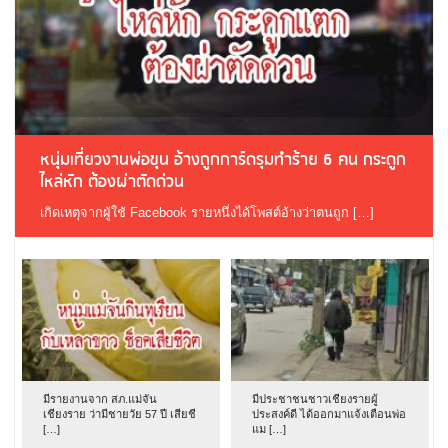
หนุ่มเที่ยวงานพ่อขุน อ้างถูกการ์ดรุมทำร้าย 6 คน กระดูก
ไหล่หัก ต้องผ่าตัดด่วน
เกิดเหตุจากผู้ใช้ Facebook รายหนึ่งได้โพสต์อ้างว่าตนถูก […]
มีรายงานจาก สภ.แม่จัน
มีประชาชนชาวเชียงรายผู้
เชียงราย ว่ามีชายวัย 57 ปี เสียชี
ประสงค์ดี ได้ออกมาแจ้งเตือนพ่อ
[…]
แม […]