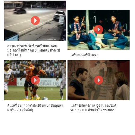
สาวเมาประชดรักซิ่งรถป้ายแดงเสย
มอเตอร์ไซค์นิสิตปี 3 มฟลเสียชีวิต (มี
คลิป 18+)
เครื่องดนตรีล้านนา
ลุ้นเหนื่อย! กว่างโซ้ง 10 คนบุกอัดอุบลฯ
แลรักนิรันดร์กาล ปู่จ๋านลองไมค์
คาถิ่น 2-1 (มีคลิป)
ทะยาน 100 ล้านวิวใน Youtube