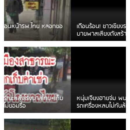
เดือนร้อน! ชาวเชียงรายบ่นรถ Isuzu สีขาวซิ่ง
บายพาสเสียงดังสร้างความรำคาญ
หนุ่มเจียงฮายจ่ม พบถังน้ำดื่มตกกลางถนน
รถเครื่องหลบไม่ทันล้มบาดเจ็บ