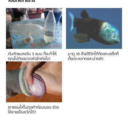
หลอกหลายราย
กับดักแมลงวัน 5 แบบ ที่จะทำให้
มาดู 10 สิ่งมีชีวิตใต้ท้องทะเลลึกที่
คุณไม่ต้องปวดหัวอีกต่อไป!
ทั้งประหลาดและน่ากลัว
เอาหอมใส่ในถุงเท้าก่อนนอน ช่วย
ให้หายเป็นหวัดได้?