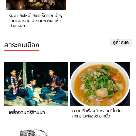
หนุ่มเชียงใหม่โวยซื้อเห็ดถอบน้ำพุ
ร้อนแม่ขะจาน อ้างคนขายเอาเห็ด
เก่ามาผสม
สาระคนเมือง
ดูทั้งหมด
ความเชื่อเรื่อง ‘แกงขนุน’ ในวัน
เครื่องดนตรีล้านนา
สงกรานต์ของชาวเหนือ