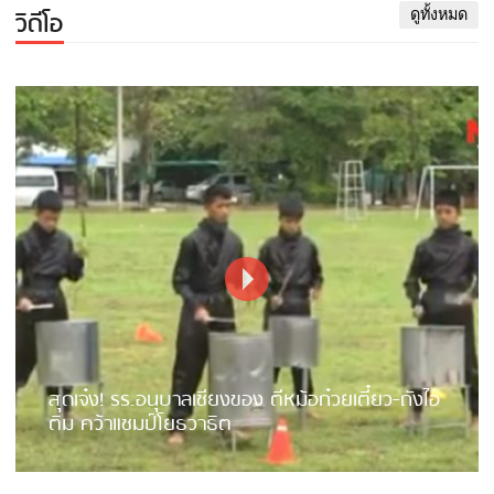
วิดีโอ
ดูทั้งหมด
สุดเจ๋ง! รร.อนุบาลเชียงของ ตีหม้อก๋วยเตี๋ยว-ถังไอ
ติม คว้าแชมป์โยธวาธิต