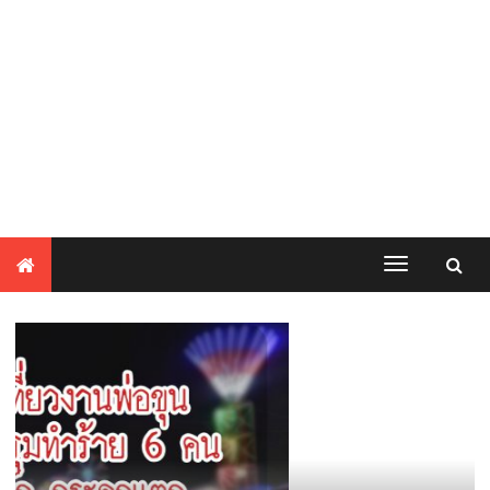
Toggle
Toggl
navigation
navig