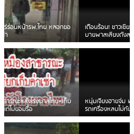
เดือนร้อน! ชาวเชียงรายบ่นรถ Isuzu สีขาวซิ่ง
บายพาสเสียงดังสร้างความรำคาญ
หนุ่มเจียงฮายจ่ม พบถังน้ำดื่มตกกลางถนน
รถเครื่องหลบไม่ทันล้มบาดเจ็บ