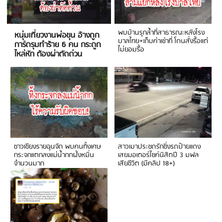
พบบ้านรุกล้ำที่สาธารณะหลังโรง
หนุ่มเที่ยวงานพ่อขุน อ้างถูก
บาลไทย+เก็บค่าเช่าที่ โดนสั่งรื้อแต่
การ์ดรุมทำร้าย 6 คน กระดูก
ไม่ยอมรื้อ
ไหล่หัก ต้องผ่าตัดด่วน
ชาวเชียงรายฉุนจัด พบคนทิ้งเศษ
สาวเมาประชดรักซิ่งรถป้ายแดง
กระจกแตกลงแม่น้ำกกฝั่งหมิ่น
เสยมอเตอร์ไซค์นิสิตปี 3 มฟล
จำนวนมาก
เสียชีวิต (มีคลิป 18+)