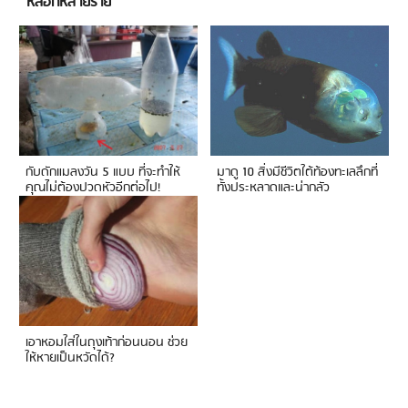
หลอกหลายราย
กับดักแมลงวัน 5 แบบ ที่จะทำให้
มาดู 10 สิ่งมีชีวิตใต้ท้องทะเลลึกที่
คุณไม่ต้องปวดหัวอีกต่อไป!
ทั้งประหลาดและน่ากลัว
เอาหอมใส่ในถุงเท้าก่อนนอน ช่วย
ให้หายเป็นหวัดได้?