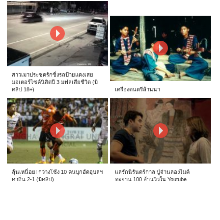
สาวเมาประชดรักซิ่งรถป้ายแดงเสย
มอเตอร์ไซค์นิสิตปี 3 มฟลเสียชีวิต (มี
คลิป 18+)
เครื่องดนตรีล้านนา
ลุ้นเหนื่อย! กว่างโซ้ง 10 คนบุกอัดอุบลฯ
แลรักนิรันดร์กาล ปู่จ๋านลองไมค์
คาถิ่น 2-1 (มีคลิป)
ทะยาน 100 ล้านวิวใน Youtube