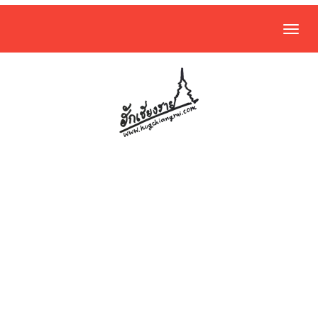
Togg
navig