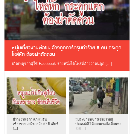
หนุ่มเที่ยวงานพ่อขุน อ้างถูกการ์ดรุมทำร้าย 6 คน กระดูก
ไหล่หัก ต้องผ่าตัดด่วน
เกิดเหตุจากผู้ใช้ Facebook รายหนึ่งได้โพสต์อ้างว่าตนถูก […]
มีรายงานจาก สภ.แม่จัน
มีประชาชนชาวเชียงรายผู้
เชียงราย ว่ามีชายวัย 57 ปี เสียชี
ประสงค์ดี ได้ออกมาแจ้งเตือนพ่อ
[…]
แม […]