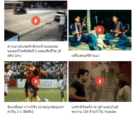
สาวเมาประชดรักซิ่งรถป้ายแดงเสย
มอเตอร์ไซค์นิสิตปี 3 มฟลเสียชีวิต (มี
คลิป 18+)
เครื่องดนตรีล้านนา
ลุ้นเหนื่อย! กว่างโซ้ง 10 คนบุกอัดอุบลฯ
แลรักนิรันดร์กาล ปู่จ๋านลองไมค์
คาถิ่น 2-1 (มีคลิป)
ทะยาน 100 ล้านวิวใน Youtube