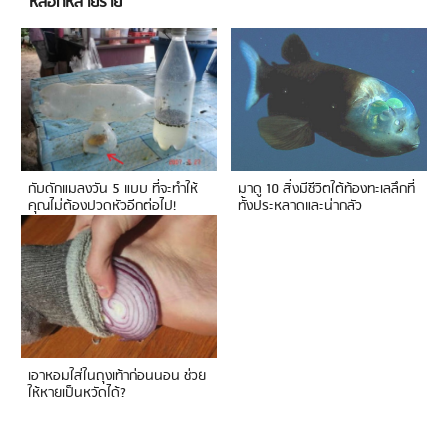
หลอกหลายราย
กับดักแมลงวัน 5 แบบ ที่จะทำให้
มาดู 10 สิ่งมีชีวิตใต้ท้องทะเลลึกที่
คุณไม่ต้องปวดหัวอีกต่อไป!
ทั้งประหลาดและน่ากลัว
เอาหอมใส่ในถุงเท้าก่อนนอน ช่วย
ให้หายเป็นหวัดได้?