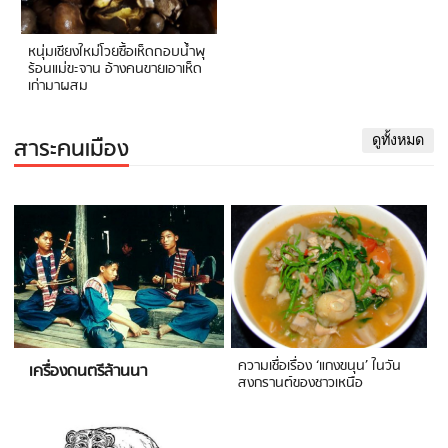
หนุ่มเชียงใหม่โวยซื้อเห็ดถอบน้ำพุ
ร้อนแม่ขะจาน อ้างคนขายเอาเห็ด
เก่ามาผสม
สาระคนเมือง
ดูทั้งหมด
ความเชื่อเรื่อง ‘แกงขนุน’ ในวัน
เครื่องดนตรีล้านนา
สงกรานต์ของชาวเหนือ