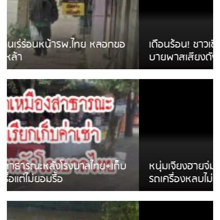
เดือนร้อน! ชาวเชียงรายบ่นรถ Isuzu สีขาวซิ่ง
บายพาสเสียงดังสร้างความรำคาญ
หนุ่มเจียงฮายจ่ม พบถังน้ำดื่มตกกลางถนน
รถเครื่องหลบไม่ทันล้มบาดเจ็บ