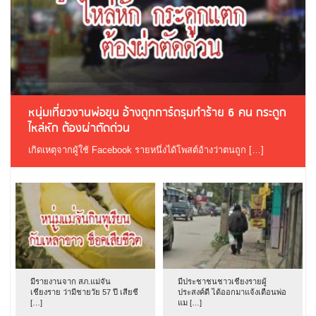
หนุ่มเที่ยวงานพ่อขุน อ้างถูกการ์ดรุมทำร้าย 6 คน กระดูก
ไหล่หัก ต้องผ่าตัดด่วน
เกิดเหตุจากผู้ใช้ Facebook รายหนึ่งได้โพสต์อ้างว่าตนถูก […]
มีรายงานจาก สภ.แม่จัน
มีประชาชนชาวเชียงรายผู้
เชียงราย ว่ามีชายวัย 57 ปี เสียชี
ประสงค์ดี ได้ออกมาแจ้งเตือนพ่อ
[…]
แม […]