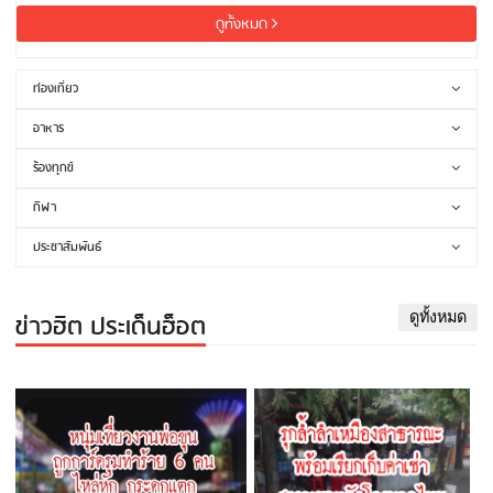
ดูทั้งหมด
ท่องเที่ยว
อาหาร
ร้องทุกข์
กีฬา
ประชาสัมพันธ์
ข่าวฮิต ประเด็นฮ็อต
ดูทั้งหมด