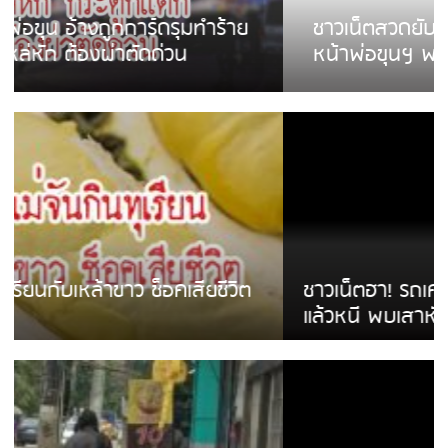
ชาวเน็ตสวดยับ! พบพม่าเร่ขายพวงมาลัย
หน้าพ่อขุนฯ พอไม่ซื้อเดินตาม
ชาวเน็ตฮา! รถเครื่องแม่สายชนป้ายร้านโลงศพ
แล้วหนี พบเสาหัก เบรคหัก หวิดได้ใช้บริการ