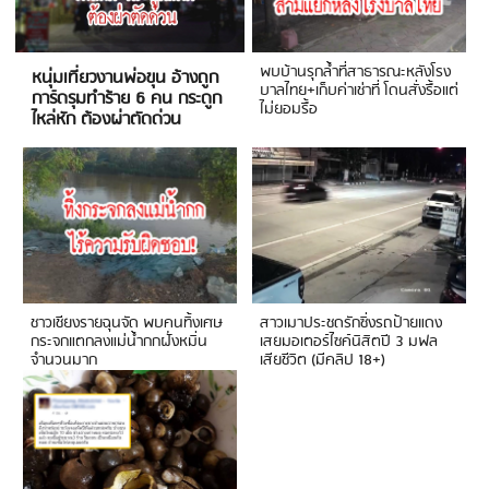
พบบ้านรุกล้ำที่สาธารณะหลังโรง
หนุ่มเที่ยวงานพ่อขุน อ้างถูก
บาลไทย+เก็บค่าเช่าที่ โดนสั่งรื้อแต่
การ์ดรุมทำร้าย 6 คน กระดูก
ไม่ยอมรื้อ
ไหล่หัก ต้องผ่าตัดด่วน
ชาวเชียงรายฉุนจัด พบคนทิ้งเศษ
สาวเมาประชดรักซิ่งรถป้ายแดง
กระจกแตกลงแม่น้ำกกฝั่งหมิ่น
เสยมอเตอร์ไซค์นิสิตปี 3 มฟล
จำนวนมาก
เสียชีวิต (มีคลิป 18+)