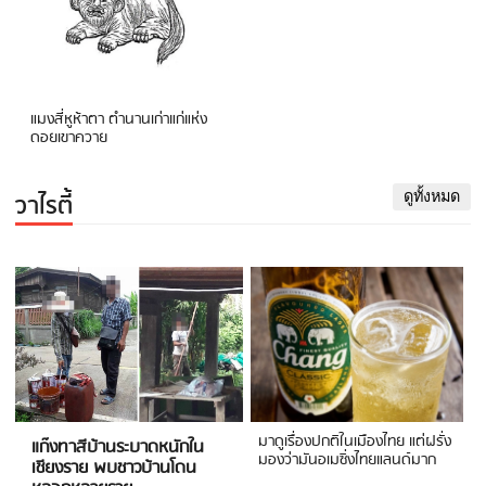
แมงสี่หูห้าตา ตำนานเก่าแก่แห่ง
ดอยเขาควาย
วาไรตี้
ดูทั้งหมด
มาดูเรื่องปกติในเมืองไทย แต่ฝรั่ง
แก๊งทาสีบ้านระบาดหนักใน
มองว่ามันอเมซิ่งไทยแลนด์มาก
เชียงราย พบชาวบ้านโดน