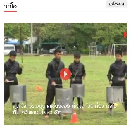
วิดีโอ
ดูทั้งหมด
สุดเจ๋ง! รร.อนุบาลเชียงของ ตีหม้อก๋วยเตี๋ยว-ถังไอ
ติม คว้าแชมป์โยธวาธิต