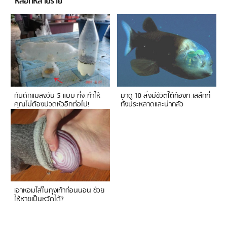
หลอกหลายราย
กับดักแมลงวัน 5 แบบ ที่จะทำให้
มาดู 10 สิ่งมีชีวิตใต้ท้องทะเลลึกที่
คุณไม่ต้องปวดหัวอีกต่อไป!
ทั้งประหลาดและน่ากลัว
เอาหอมใส่ในถุงเท้าก่อนนอน ช่วย
ให้หายเป็นหวัดได้?