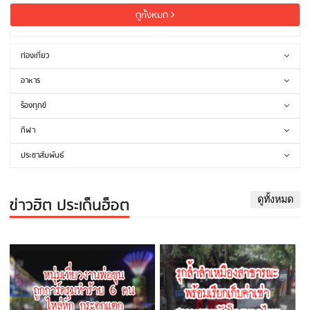
ดูทั้งหมด
ท่องเที่ยว
อาหาร
ร้องทุกข์
กีฬา
ประชาสัมพันธ์
ข่าวฮิต ประเด็นฮ็อต
ดูทั้งหมด