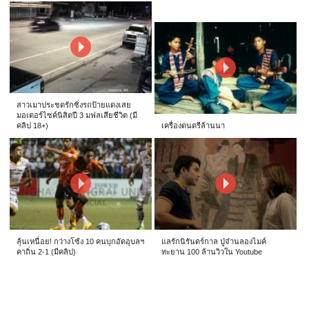
สาวเมาประชดรักซิ่งรถป้ายแดงเสย
มอเตอร์ไซค์นิสิตปี 3 มฟลเสียชีวิต (มี
คลิป 18+)
เครื่องดนตรีล้านนา
ลุ้นเหนื่อย! กว่างโซ้ง 10 คนบุกอัดอุบลฯ
แลรักนิรันดร์กาล ปู่จ๋านลองไมค์
คาถิ่น 2-1 (มีคลิป)
ทะยาน 100 ล้านวิวใน Youtube