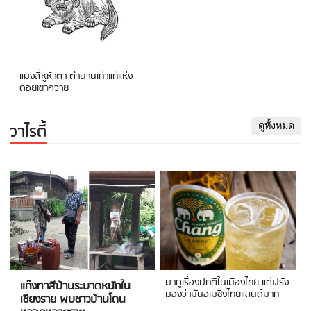
แมงสี่หูห้าตา ตำนานเก่าแก่แห่ง
ดอยเขาควาย
วาไรตี้
ดูทั้งหมด
มาดูเรื่องปกติในเมืองไทย แต่ฝรั่ง
แก๊งทาสีบ้านระบาดหนักใน
มองว่ามันอเมซิ่งไทยแลนด์มาก
เชียงราย พบชาวบ้านโดน