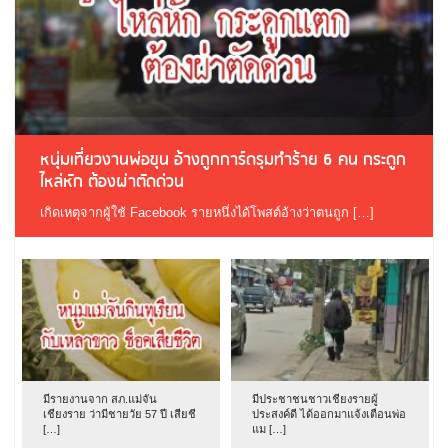
หนุ่มเที่ยวงานพ่อขุน อ้างถูกการ์ดรุมทำร้าย 6 คน กระดูก
ไหล่หัก ต้องผ่าตัดด่วน
เกิดเหตุจากผู้ใช้ Facebook รายหนึ่งได้โพสต์อ้างว่าตนถูก […]
มีรายงานจาก สภ.แม่จัน
มีประชาชนชาวเชียงรายผู้
เชียงราย ว่ามีชายวัย 57 ปี เสียชี
ประสงค์ดี ได้ออกมาแจ้งเตือนพ่อ
[…]
แม […]