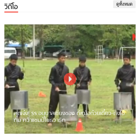
วิดีโอ
ดูทั้งหมด
สุดเจ๋ง! รร.อนุบาลเชียงของ ตีหม้อก๋วยเตี๋ยว-ถังไอ
ติม คว้าแชมป์โยธวาธิต