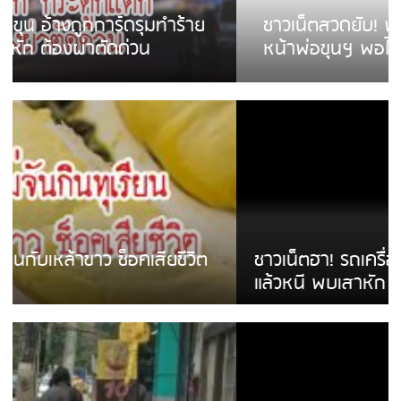
ชาวเน็ตสวดยับ! พบพม่าเร่ขายพวงมาลัย
หน้าพ่อขุนฯ พอไม่ซื้อเดินตาม
ชาวเน็ตฮา! รถเครื่องแม่สายชนป้ายร้านโลงศพ
แล้วหนี พบเสาหัก เบรคหัก หวิดได้ใช้บริการ