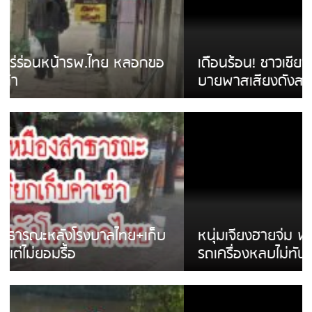
เดือนร้อน! ชาวเชียงรายบ่นรถ Isuzu สีขาวซิ่ง
บายพาสเสียงดังสร้างความรำคาญ
หนุ่มเจียงฮายจ่ม พบถังน้ำดื่มตกกลางถนน
รถเครื่องหลบไม่ทันล้มบาดเจ็บ