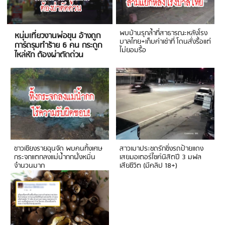
พบบ้านรุกล้ำที่สาธารณะหลังโรง
หนุ่มเที่ยวงานพ่อขุน อ้างถูก
บาลไทย+เก็บค่าเช่าที่ โดนสั่งรื้อแต่
การ์ดรุมทำร้าย 6 คน กระดูก
ไม่ยอมรื้อ
ไหล่หัก ต้องผ่าตัดด่วน
ชาวเชียงรายฉุนจัด พบคนทิ้งเศษ
สาวเมาประชดรักซิ่งรถป้ายแดง
กระจกแตกลงแม่น้ำกกฝั่งหมิ่น
เสยมอเตอร์ไซค์นิสิตปี 3 มฟล
จำนวนมาก
เสียชีวิต (มีคลิป 18+)