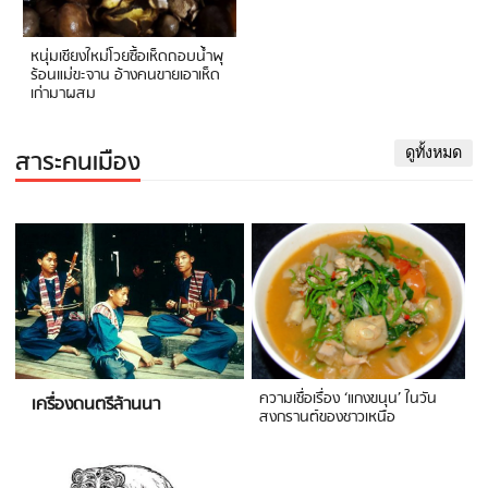
หนุ่มเชียงใหม่โวยซื้อเห็ดถอบน้ำพุ
ร้อนแม่ขะจาน อ้างคนขายเอาเห็ด
เก่ามาผสม
สาระคนเมือง
ดูทั้งหมด
ความเชื่อเรื่อง ‘แกงขนุน’ ในวัน
เครื่องดนตรีล้านนา
สงกรานต์ของชาวเหนือ