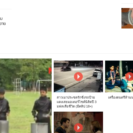
อบ
นขาย
สาวเมาประชดรักซิ่งรถป้าย
เครื่องดนตรีล้าน
แดงเสยมอเตอร์ไซค์นิสิตปี 3
มฟลเสียชีวิต (มีคลิป 18+)