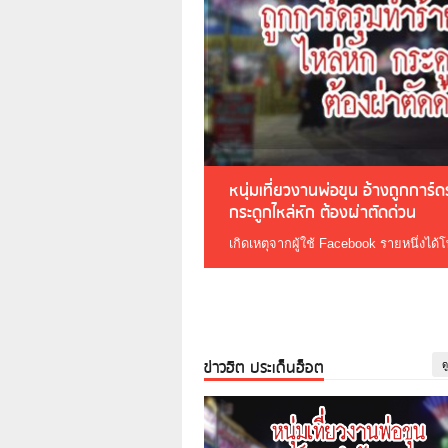
หนุ่มเที่ยวงานพ่อขุน อ้างถูกการ์
กระดูกไหล่หัก ต้องผ่าตัดด่วน
เกิดเหตุจากผู้ใช้ Facebook รายหนึ่งได้
ข่าวฮิต ประเด็นฮ็อต
ด