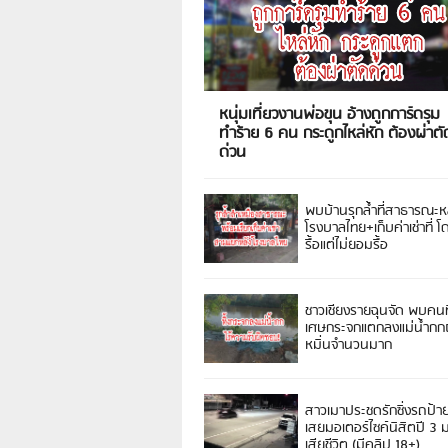
หนุ่มเที่ยวงานพ่อขุน อ้างถูกการ์ดรุม
ทำร้าย 6 คน กระดูกไหล่หัก ต้องผ่าตั
ด่วน
พบบ้านรุกล้ำที่สาธารณะห
โรงบาลไทย+เก็บค่าเช่าที่ โ
รื้อแต่ไม่ยอมรื้อ
ชาวเชียงรายฉุนจัด พบคนท
เศษกระจกแตกลงแม่น้ำกกฝ
หมิ่นจำนวนมาก
สาวเมาประชดรักซิ่งรถป้า
เสยมอเตอร์ไซค์นิสิตปี 3
เสียชีวิต (มีคลิป 18+)