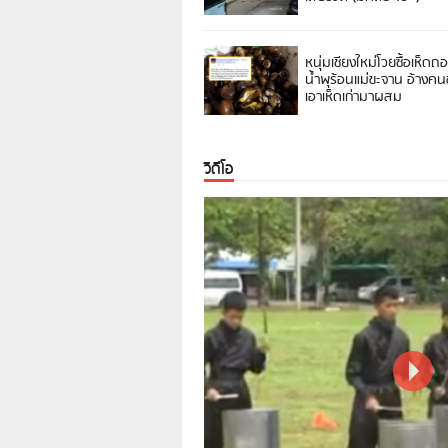
หนุ่มเชียงใหม่โวยซื้อเห็ดถ
น้ำพุร้อนแม่ขะจาน อ้างค
เอาเห็ดเก่ามาผสม
วิดีโอ