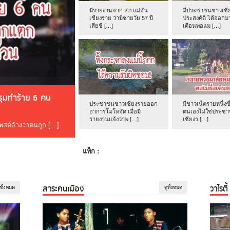
มีรายงานจาก สภ.แม่จัน
มีประชาชนชาวเชีย
เชียงราย ว่ามีชายวัย 57 ปี
ประสงค์ดี ได้ออกม
เสียชี […]
เตือนพ่อแม […]
ดรุมทำร้าย 6 คน
ประชาชนชาวเชียงรายออก
มีชาวเน็ตรายหนึ่งซึ
อาการโมโหจัด เมื่อมี
ตนเองไม่ใช่ประช
รายงานแจ้งว่าพ […]
เชียงร […]
โพสต์อ้างว่าตนถูก […]
แท็ก :
สาระคนเมือง
วาไรตี้
ูทั้งหมด
ดูทั้งหมด