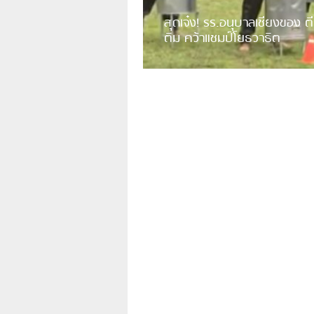
สุดเจ๋ง! รร.อนุบาลเชียงของ ตี
ติม คว้าแชมป์โยธวาธิต
มีการเปิดเผยคลิปวิดีโอของวงโยธวาธิต