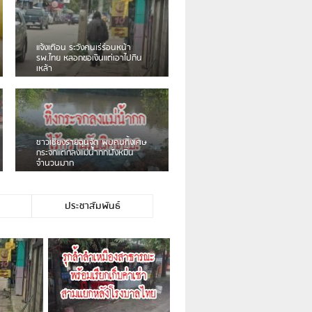
เดือนร้อน! ชาวเชียงรายบ่นรถ
Isuzu สีขาวซิ่งบายพาสเสียงดัง
สร้างความรำคาญ
ชาวผาลั้ง โวย ไร้หน่วยงานดูแล
ดินสไลด์ ต้องจัดการกันเอง
ประชาสัมพันธ์