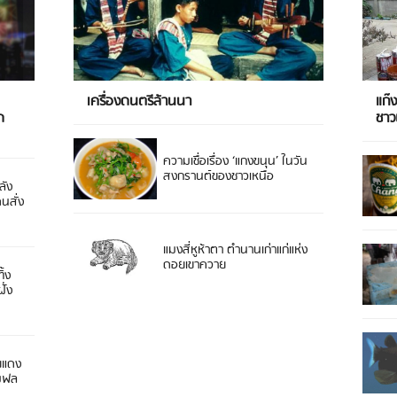
เครื่องดนตรีล้านนา
แก๊
ด
ชา
ความเชื่อเรื่อง ‘แกงขนุน’ ในวัน
สงกรานต์ของชาวเหนือ
ลัง
ดนสั่ง
แมงสี่หูห้าตา ตำนานเก่าแก่แห่ง
ดอยเขาควาย
ิ้ง
ั่ง
ยแดง
 มฟล