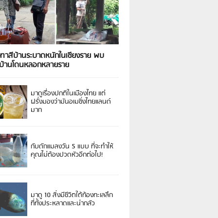
งทาสีบ้านระบาดหนักในเชียงราย พบ
วบ้านโดนหลอกหลายราย
มาดูเรื่องปกติในเมืองไทย แต่
ฝรั่งมองว่ามันอเมซิ่งไทยแลนด์
มาก
กับดักแมลงวัน 5 แบบ ที่จะทำให้
คุณไม่ต้องปวดหัวอีกต่อไป!
มาดู 10 สิ่งมีชีวิตใต้ท้องทะเลลึก
ที่ทั้งประหลาดและน่ากลัว