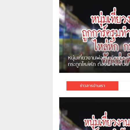
ชาวเน็ตสวดยับ! พบพม่าเร่ข
พอไม่ซื้อเดินตาม
ข่าวสารบ้านเรา
มีชาวเน็ตรายหนึ่งซึ่งแจ้งว่าตนเองไม่ใช