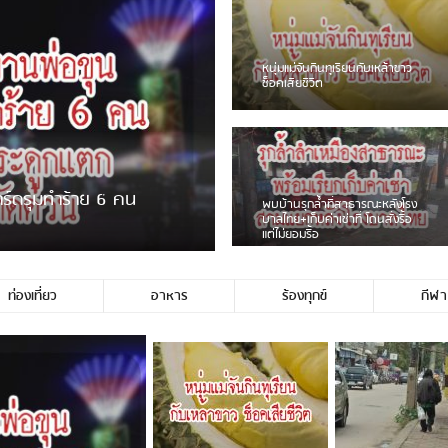
ชาวเน็ตฮา! รถเครื่องแม่สายชน
ป้ายร้านโลงศพแล้วหนี พบเสาหัก
เบรคหัก หวิดได้ใช้บริการ
ายพวงมาลัยหน้าพ่อขุนฯ
หนุ่มเจียงฮายจ่ม พบถังน้ำดื่มตก
กลางถนน รถเครื่องหลบไม่ทันล้ม
บาดเจ็บ
ท่องเที่ยว
อาหาร
ร้องทุกข์
กีฬา
่ประชาชนชาวเชียงร […]