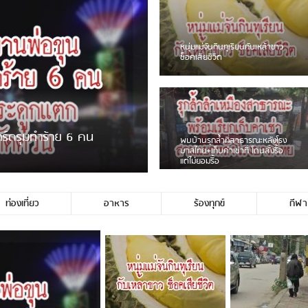
หนุ่มแม่จันกินทุเรียนกับเหล้าขาว
ช็อคเสียชีวิต
การ์ดรุมทำร้าย 6 คน
พบบ้านรุกล้ำที่สาธารณะหลังโรง
บาลไทย+เก็บค่าเช่าที่ โดนสั่งรื้อ
แต่ไม่ยอมรื้อ
ท่องเที่ยว
อาหาร
ร้องทุกข์
กีฬา
โพสต์อ้างว่าตนถูก […]