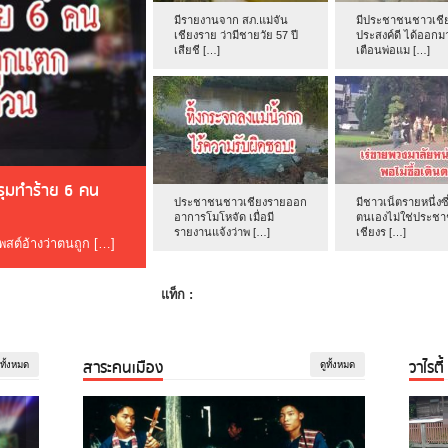
มีรายงานจาก สภ.แม่จัน
มีประชาชนชาวเชีย
เชียงราย ว่ามีชายวัย 57 ปี
ประสงค์ดี ได้ออกม
เสียชี […]
เตือนพ่อแม […]
ดรุมทำร้าย 6 คน
ประชาชนชาวเชียงรายออก
มีชาวเน็ตรายหนึ่งซึ
อาการโมโหจัด เมื่อมี
ตนเองไม่ใช่ประช
รายงานแจ้งว่าพ […]
เชียงร […]
โพสต์อ้างว่าตนถูก […]
แท็ก :
สาระคนเมือง
วาไรตี้
ูทั้งหมด
ดูทั้งหมด