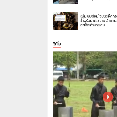
หนุ่มเชียงใหม่โวยซื้อเห็ดถ
น้ำพุร้อนแม่ขะจาน อ้างค
เอาเห็ดเก่ามาผสม
วิดีโอ