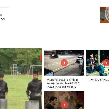
อบ
นขาย
สาวเมาประชดรักซิ่งรถป้าย
เครื่องดนตรีล้าน
แดงเสยมอเตอร์ไซค์นิสิตปี 3
มฟลเสียชีวิต (มีคลิป 18+)