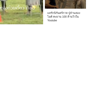
หม้อก๋วยเตี๋ยว-ถังไอ
แลรักนิรันดร์กาล ปู่จ๋านลอง
ไมค์ ทะยาน 100 ล้านวิวใน
Youtube
 รร.อนุบาลเชียง […]