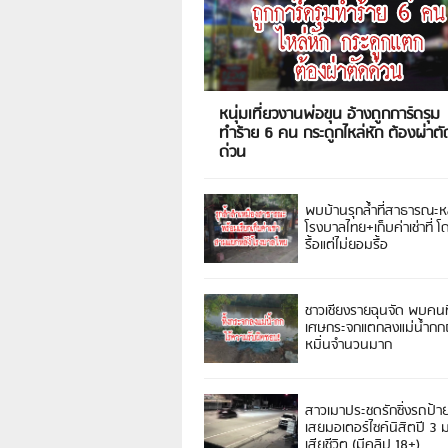
หนุ่มเที่ยวงานพ่อขุน อ้างถูกการ์ดรุม
ทำร้าย 6 คน กระดูกไหล่หัก ต้องผ่าตั
ด่วน
พบบ้านรุกล้ำที่สาธารณะห
โรงบาลไทย+เก็บค่าเช่าที่ โ
รื้อแต่ไม่ยอมรื้อ
ชาวเชียงรายฉุนจัด พบคนท
เศษกระจกแตกลงแม่น้ำกกฝ
หมิ่นจำนวนมาก
สาวเมาประชดรักซิ่งรถป้า
เสยมอเตอร์ไซค์นิสิตปี 3
เสียชีวิต (มีคลิป 18+)