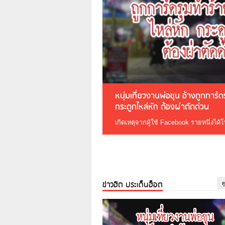
หนุ่มเที่ยวงานพ่อขุน อ้างถูกการ์
กระดูกไหล่หัก ต้องผ่าตัดด่วน
เกิดเหตุจากผู้ใช้ Facebook รายหนึ่งได้
ข่าวฮิต ประเด็นฮ็อต
ด