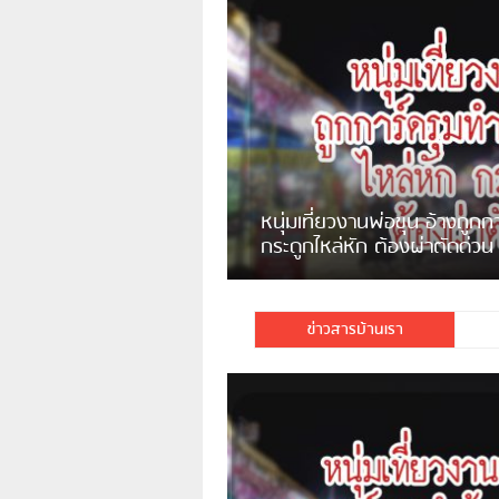
หนุ่มเที่ยวงานพ่อขุน อ้างถูก
กระดูกไหล่หัก ต้องผ่าตัดด่วน
ข่าวสารบ้านเรา
เกิดเหตุจากผู้ใช้ Facebook รายหนึ่งได้