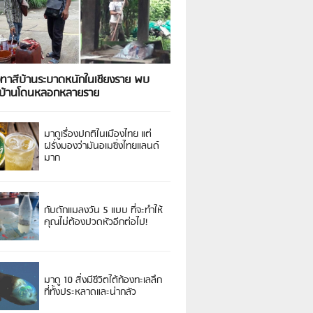
งทาสีบ้านระบาดหนักในเชียงราย พบ
วบ้านโดนหลอกหลายราย
มาดูเรื่องปกติในเมืองไทย แต่
ฝรั่งมองว่ามันอเมซิ่งไทยแลนด์
มาก
กับดักแมลงวัน 5 แบบ ที่จะทำให้
คุณไม่ต้องปวดหัวอีกต่อไป!
มาดู 10 สิ่งมีชีวิตใต้ท้องทะเลลึก
ที่ทั้งประหลาดและน่ากลัว