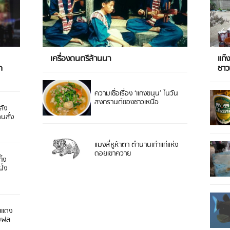
เครื่องดนตรีล้านนา
แก๊
ด
ชา
ความเชื่อเรื่อง ‘แกงขนุน’ ในวัน
สงกรานต์ของชาวเหนือ
ลัง
ดนสั่ง
แมงสี่หูห้าตา ตำนานเก่าแก่แห่ง
ดอยเขาควาย
ิ้ง
ั่ง
ยแดง
 มฟล