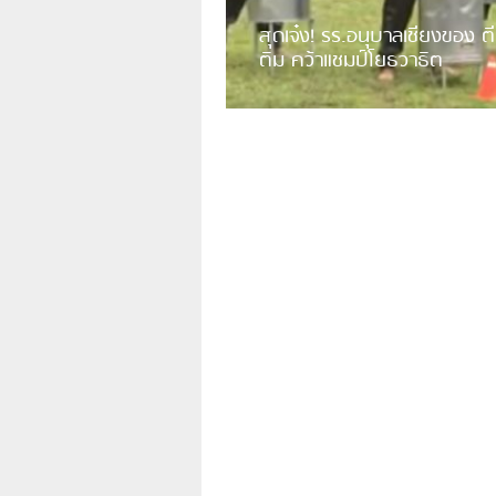
สุดเจ๋ง! รร.อนุบาลเชียงของ ตี
ติม คว้าแชมป์โยธวาธิต
มีการเปิดเผยคลิปวิดีโอของวงโยธวาธิต