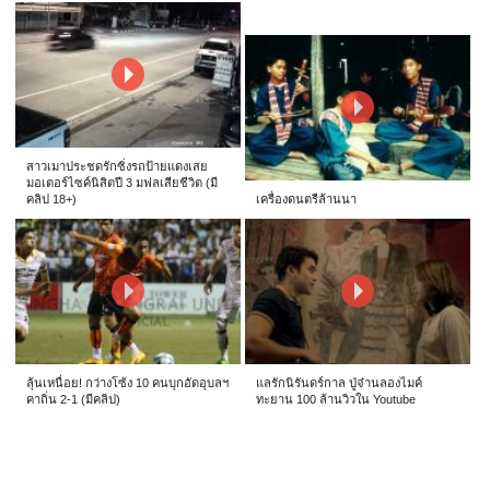
สาวเมาประชดรักซิ่งรถป้ายแดงเสย
มอเตอร์ไซค์นิสิตปี 3 มฟลเสียชีวิต (มี
คลิป 18+)
เครื่องดนตรีล้านนา
ลุ้นเหนื่อย! กว่างโซ้ง 10 คนบุกอัดอุบลฯ
แลรักนิรันดร์กาล ปู่จ๋านลองไมค์
คาถิ่น 2-1 (มีคลิป)
ทะยาน 100 ล้านวิวใน Youtube