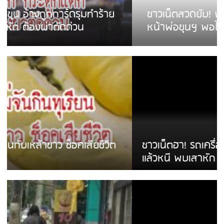
ชาวเน็ตสวดยับ! พบพม่าเร่ขายพวงมาลัย
หน้าพ่อขุนฯ พอไม่ซื้อเดินตาม
ชาวเน็ตฮา! รถเครื่องแม่สายชนป้ายร้านโลงศพ
แล้วหนี พบเสาหัก เบรคหัก หวิดได้ใช้บริการ