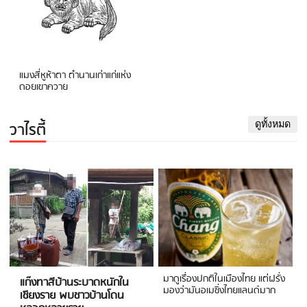
แมงสี่หูห้าตา ตำนานเก่าแก่แห่ง
ดอยเขาควาย
วาไรตี้
ดูทั้งหมด
มาดูเรื่องปกติในเมืองไทย แต่ฝรั่ง
แก๊งทาสีบ้านระบาดหนักใน
มองว่ามันอเมซิ่งไทยแลนด์มาก
เชียงราย พบชาวบ้านโดน