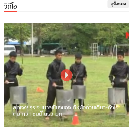
วิดีโอ
ดูทั้งหมด
สุดเจ๋ง! รร.อนุบาลเชียงของ ตีหม้อก๋วยเตี๋ยว-ถังไอ
ติม คว้าแชมป์โยธวาธิต