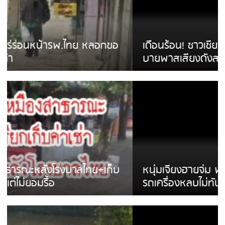
เดือนร้อน! ชาวเชียงรายบ่นรถ Isuzu สีขาวซิ่ง
บายพาสเสียงดังสร้างความรำคาญ
หนุ่มเจียงฮายจ่ม พบถังน้ำดื่มตกกลางถนน
รถเครื่องหลบไม่ทันล้มบาดเจ็บ