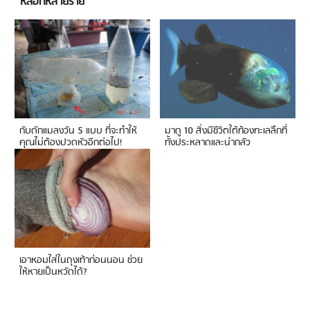
หลอกหลายราย
กับดักแมลงวัน 5 แบบ ที่จะทำให้
มาดู 10 สิ่งมีชีวิตใต้ท้องทะเลลึกที่
คุณไม่ต้องปวดหัวอีกต่อไป!
ทั้งประหลาดและน่ากลัว
เอาหอมใส่ในถุงเท้าก่อนนอน ช่วย
ให้หายเป็นหวัดได้?