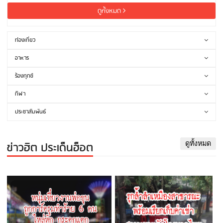
ดูทั้งหมด
ท่องเที่ยว
อาหาร
ร้องทุกข์
กีฬา
ประชาสัมพันธ์
ข่าวฮิต ประเด็นฮ็อต
ดูทั้งหมด