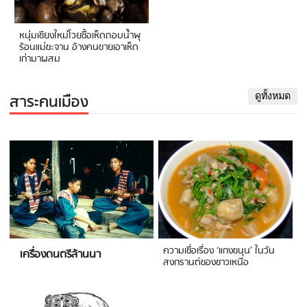
หนุ่มเชียงใหม่โวยซื้อเห็ดถอบน้ำพุ
ร้อนแม่ขะจาน อ้างคนขายเอาเห็ด
เก่ามาผสม
สาระคนเมือง
ดูทั้งหมด
ความเชื่อเรื่อง ‘แกงขนุน’ ในวัน
เครื่องดนตรีล้านนา
สงกรานต์ของชาวเหนือ