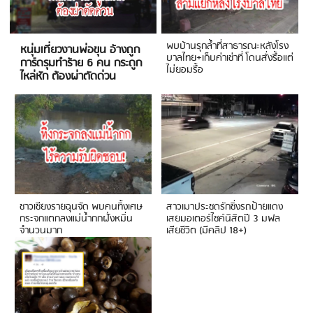
พบบ้านรุกล้ำที่สาธารณะหลังโรง
หนุ่มเที่ยวงานพ่อขุน อ้างถูก
บาลไทย+เก็บค่าเช่าที่ โดนสั่งรื้อแต่
การ์ดรุมทำร้าย 6 คน กระดูก
ไม่ยอมรื้อ
ไหล่หัก ต้องผ่าตัดด่วน
ชาวเชียงรายฉุนจัด พบคนทิ้งเศษ
สาวเมาประชดรักซิ่งรถป้ายแดง
กระจกแตกลงแม่น้ำกกฝั่งหมิ่น
เสยมอเตอร์ไซค์นิสิตปี 3 มฟล
จำนวนมาก
เสียชีวิต (มีคลิป 18+)