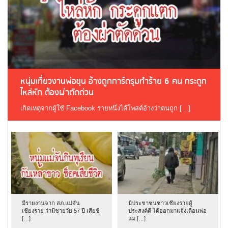
หนุ่มเที่ยวงานพ่อขุน อ้างถูกการ์ดรุมทำร้าย 6 คน กระดูก
ไหล่หัก ต้องผ่าตัดด่วน
เกิดเหตุจากผู้ใช้ Facebook รายหนึ่งได้โพสต์อ้างว่าตนถูก […]
มีรายงานจาก สภ.แม่จัน
มีประชาชนชาวเชียงรายผู้
เชียงราย ว่ามีชายวัย 57 ปี เสียชี
ประสงค์ดี ได้ออกมาแจ้งเตือนพ่อ
[…]
แม […]