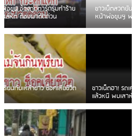
ชาวเน็ตสวดยับ! พบพม่าเร่ขายพวงมาลัย
หน้าพ่อขุนฯ พอไม่ซื้อเดินตาม
ชาวเน็ตฮา! รถเครื่องแม่สายชนป้ายร้านโลงศพ
แล้วหนี พบเสาหัก เบรคหัก หวิดได้ใช้บริการ