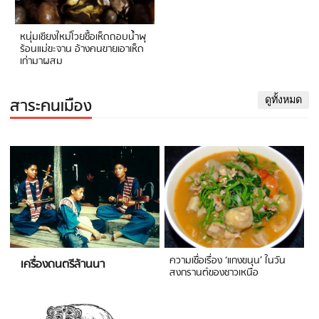
หนุ่มเชียงใหม่โวยซื้อเห็ดถอบน้ำพุ
ร้อนแม่ขะจาน อ้างคนขายเอาเห็ด
เก่ามาผสม
สาระคนเมือง
ดูทั้งหมด
ความเชื่อเรื่อง ‘แกงขนุน’ ในวัน
เครื่องดนตรีล้านนา
สงกรานต์ของชาวเหนือ