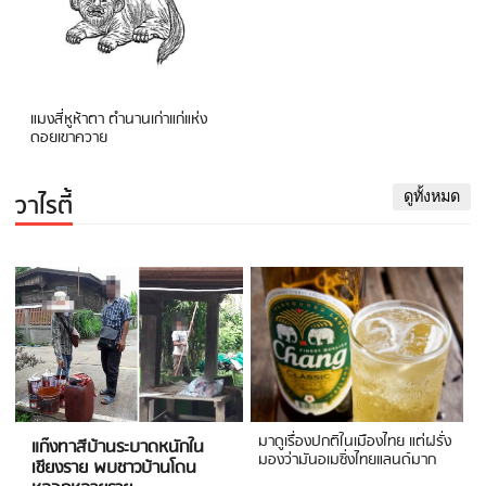
แมงสี่หูห้าตา ตำนานเก่าแก่แห่ง
ดอยเขาควาย
วาไรตี้
ดูทั้งหมด
มาดูเรื่องปกติในเมืองไทย แต่ฝรั่ง
แก๊งทาสีบ้านระบาดหนักใน
มองว่ามันอเมซิ่งไทยแลนด์มาก
เชียงราย พบชาวบ้านโดน