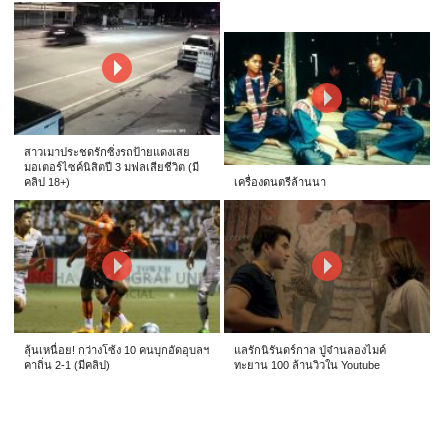
สาวเมาประชดรักซิ่งรถป้ายแดงเสย
มอเตอร์ไซค์นิสิตปี 3 มฟลเสียชีวิต (มี
คลิป 18+)
เครื่องดนตรีล้านนา
ลุ้นเหนื่อย! กว่างโซ้ง 10 คนบุกอัดอุบลฯ
แลรักนิรันดร์กาล ปู่จ๋านลองไมค์
คาถิ่น 2-1 (มีคลิป)
ทะยาน 100 ล้านวิวใน Youtube