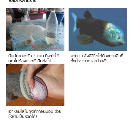
หลอกหลายราย
กับดักแมลงวัน 5 แบบ ที่จะทำให้
มาดู 10 สิ่งมีชีวิตใต้ท้องทะเลลึกที่
คุณไม่ต้องปวดหัวอีกต่อไป!
ทั้งประหลาดและน่ากลัว
เอาหอมใส่ในถุงเท้าก่อนนอน ช่วย
ให้หายเป็นหวัดได้?