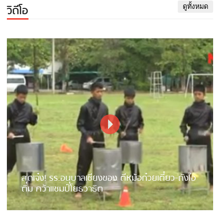
วิดีโอ
ดูทั้งหมด
สุดเจ๋ง! รร.อนุบาลเชียงของ ตีหม้อก๋วยเตี๋ยว-ถังไอ
ติม คว้าแชมป์โยธวาธิต