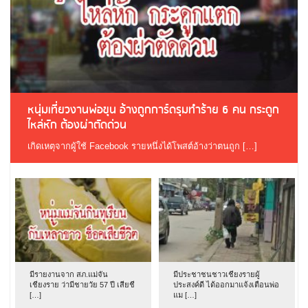
หนุ่มเที่ยวงานพ่อขุน อ้างถูกการ์ดรุมทำร้าย 6 คน กระดูก
ไหล่หัก ต้องผ่าตัดด่วน
เกิดเหตุจากผู้ใช้ Facebook รายหนึ่งได้โพสต์อ้างว่าตนถูก […]
มีรายงานจาก สภ.แม่จัน
มีประชาชนชาวเชียงรายผู้
เชียงราย ว่ามีชายวัย 57 ปี เสียชี
ประสงค์ดี ได้ออกมาแจ้งเตือนพ่อ
[…]
แม […]