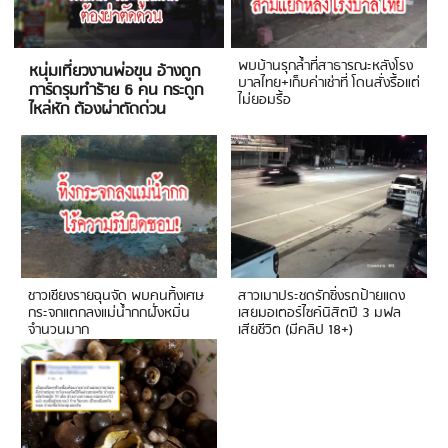
พบบ้านรุกล้ำที่สาธารณะหลังโรง
หนุ่มเที่ยวงานพ่อขุน อ้างถูก
บาลไทย+เก็บค่าเช่าที่ โดนสั่งรื้อแต่
การ์ดรุมทำร้าย 6 คน กระดูก
ไม่ยอมรื้อ
ไหล่หัก ต้องผ่าตัดด่วน
ชาวเชียงรายฉุนจัด พบคนทิ้งเศษ
สาวเมาประชดรักซิ่งรถป้ายแดง
กระจกแตกลงแม่น้ำกกฝั่งหมิ่น
เสยมอเตอร์ไซค์นิสิตปี 3 มฟล
จำนวนมาก
เสียชีวิต (มีคลิป 18+)