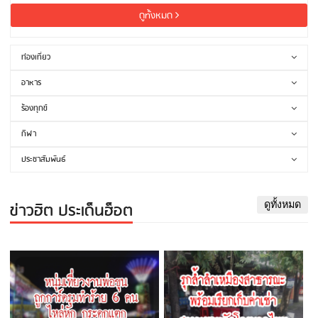
ดูทั้งหมด
ท่องเที่ยว
อาหาร
ร้องทุกข์
กีฬา
ประชาสัมพันธ์
ข่าวฮิต ประเด็นฮ็อต
ดูทั้งหมด