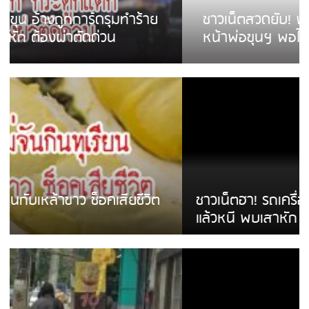
ชาวเน็ตสวดยับ! พบพม่าเร่ขายพวงมาลัย
หน้าพ่อขุนฯ พอไม่ซื้อเดินตาม
ชาวเน็ตฮา! รถเครื่องแม่สายชนป้ายร้านโลงศพ
แล้วหนี พบเสาหัก เบรคหัก หวิดได้ใช้บริการ