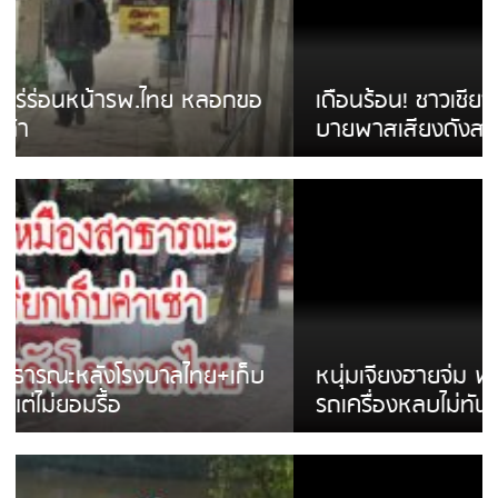
เดือนร้อน! ชาวเชียงรายบ่นรถ Isuzu สีขาวซิ่ง
บายพาสเสียงดังสร้างความรำคาญ
หนุ่มเจียงฮายจ่ม พบถังน้ำดื่มตกกลางถนน
รถเครื่องหลบไม่ทันล้มบาดเจ็บ