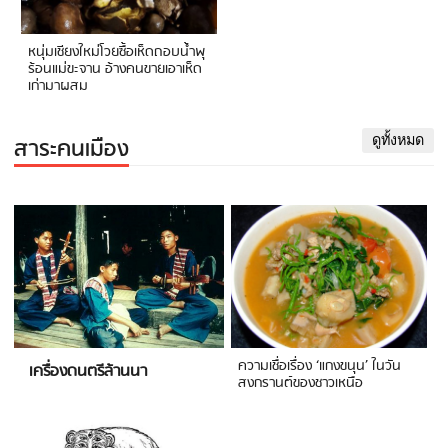
หนุ่มเชียงใหม่โวยซื้อเห็ดถอบน้ำพุ
ร้อนแม่ขะจาน อ้างคนขายเอาเห็ด
เก่ามาผสม
สาระคนเมือง
ดูทั้งหมด
ความเชื่อเรื่อง ‘แกงขนุน’ ในวัน
เครื่องดนตรีล้านนา
สงกรานต์ของชาวเหนือ