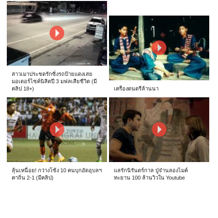
สาวเมาประชดรักซิ่งรถป้ายแดงเสย
มอเตอร์ไซค์นิสิตปี 3 มฟลเสียชีวิต (มี
คลิป 18+)
เครื่องดนตรีล้านนา
ลุ้นเหนื่อย! กว่างโซ้ง 10 คนบุกอัดอุบลฯ
แลรักนิรันดร์กาล ปู่จ๋านลองไมค์
คาถิ่น 2-1 (มีคลิป)
ทะยาน 100 ล้านวิวใน Youtube