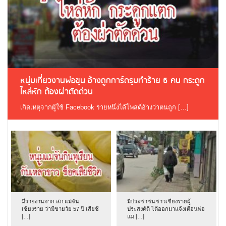
หนุ่มเที่ยวงานพ่อขุน อ้างถูกการ์ดรุมทำร้าย 6 คน กระดูก
ไหล่หัก ต้องผ่าตัดด่วน
เกิดเหตุจากผู้ใช้ Facebook รายหนึ่งได้โพสต์อ้างว่าตนถูก […]
มีรายงานจาก สภ.แม่จัน
มีประชาชนชาวเชียงรายผู้
เชียงราย ว่ามีชายวัย 57 ปี เสียชี
ประสงค์ดี ได้ออกมาแจ้งเตือนพ่อ
[…]
แม […]