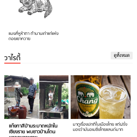
แมงสี่หูห้าตา ตำนานเก่าแก่แห่ง
ดอยเขาควาย
วาไรตี้
ดูทั้งหมด
มาดูเรื่องปกติในเมืองไทย แต่ฝรั่ง
แก๊งทาสีบ้านระบาดหนักใน
มองว่ามันอเมซิ่งไทยแลนด์มาก
เชียงราย พบชาวบ้านโดน