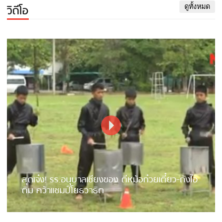
วิดีโอ
ดูทั้งหมด
สุดเจ๋ง! รร.อนุบาลเชียงของ ตีหม้อก๋วยเตี๋ยว-ถังไอ
ติม คว้าแชมป์โยธวาธิต