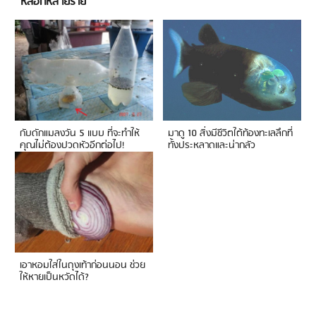
หลอกหลายราย
กับดักแมลงวัน 5 แบบ ที่จะทำให้
มาดู 10 สิ่งมีชีวิตใต้ท้องทะเลลึกที่
คุณไม่ต้องปวดหัวอีกต่อไป!
ทั้งประหลาดและน่ากลัว
เอาหอมใส่ในถุงเท้าก่อนนอน ช่วย
ให้หายเป็นหวัดได้?