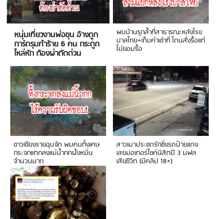
พบบ้านรุกล้ำที่สาธารณะหลังโรง
หนุ่มเที่ยวงานพ่อขุน อ้างถูก
บาลไทย+เก็บค่าเช่าที่ โดนสั่งรื้อแต่
การ์ดรุมทำร้าย 6 คน กระดูก
ไม่ยอมรื้อ
ไหล่หัก ต้องผ่าตัดด่วน
ชาวเชียงรายฉุนจัด พบคนทิ้งเศษ
สาวเมาประชดรักซิ่งรถป้ายแดง
กระจกแตกลงแม่น้ำกกฝั่งหมิ่น
เสยมอเตอร์ไซค์นิสิตปี 3 มฟล
จำนวนมาก
เสียชีวิต (มีคลิป 18+)