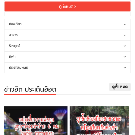
ดูทั้งหมด
ท่องเที่ยว
อาหาร
ร้องทุกข์
กีฬา
ประชาสัมพันธ์
ข่าวฮิต ประเด็นฮ็อต
ดูทั้งหมด