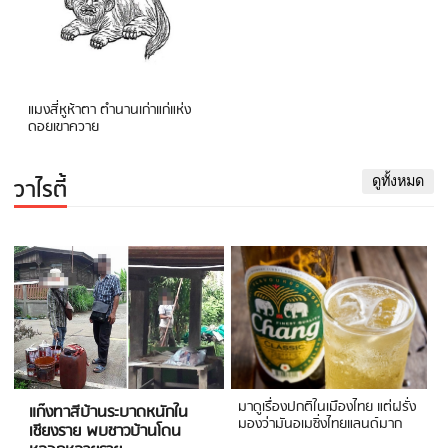
แมงสี่หูห้าตา ตำนานเก่าแก่แห่ง
ดอยเขาควาย
วาไรตี้
ดูทั้งหมด
มาดูเรื่องปกติในเมืองไทย แต่ฝรั่ง
แก๊งทาสีบ้านระบาดหนักใน
มองว่ามันอเมซิ่งไทยแลนด์มาก
เชียงราย พบชาวบ้านโดน