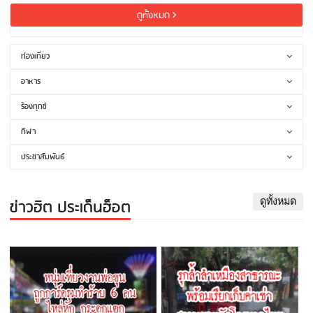
ดูทั้งหมด
ท่องเที่ยว
อาหาร
ร้องทุกข์
กีฬา
ประชาสัมพันธ์
ข่าวฮิต ประเด็นฮ็อต
ดูทั้งหมด