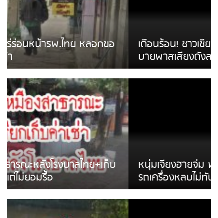
เดือนร้อน! ชาวเชียงรายบ่นรถ Isuzu สีขาวซิ่ง
บายพาสเสียงดังสร้างความรำคาญ
หนุ่มเจียงฮายจ่ม พบถังน้ำดื่มตกกลางถนน
รถเครื่องหลบไม่ทันล้มบาดเจ็บ