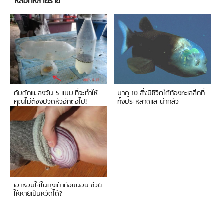
หลอกหลายราย
กับดักแมลงวัน 5 แบบ ที่จะทำให้
มาดู 10 สิ่งมีชีวิตใต้ท้องทะเลลึกที่
คุณไม่ต้องปวดหัวอีกต่อไป!
ทั้งประหลาดและน่ากลัว
เอาหอมใส่ในถุงเท้าก่อนนอน ช่วย
ให้หายเป็นหวัดได้?