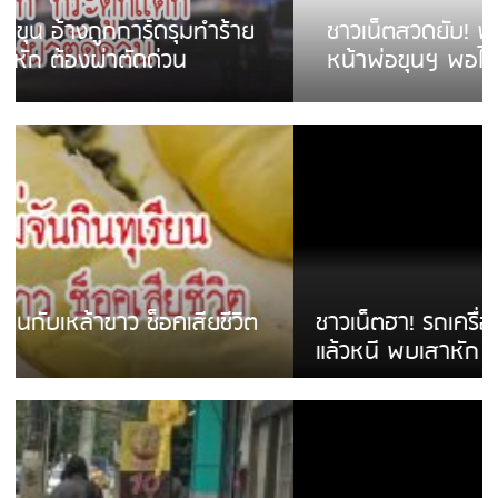
ชาวเน็ตสวดยับ! พบพม่าเร่ขายพวงมาลัย
หน้าพ่อขุนฯ พอไม่ซื้อเดินตาม
ชาวเน็ตฮา! รถเครื่องแม่สายชนป้ายร้านโลงศพ
แล้วหนี พบเสาหัก เบรคหัก หวิดได้ใช้บริการ