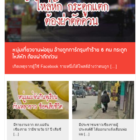
หนุ่มเที่ยวงานพ่อขุน อ้างถูกการ์ดรุมทำร้าย 6 คน กระดูก
ไหล่หัก ต้องผ่าตัดด่วน
เกิดเหตุจากผู้ใช้ Facebook รายหนึ่งได้โพสต์อ้างว่าตนถูก […]
มีรายงานจาก สภ.แม่จัน
มีประชาชนชาวเชียงรายผู้
เชียงราย ว่ามีชายวัย 57 ปี เสียชี
ประสงค์ดี ได้ออกมาแจ้งเตือนพ่อ
[…]
แม […]