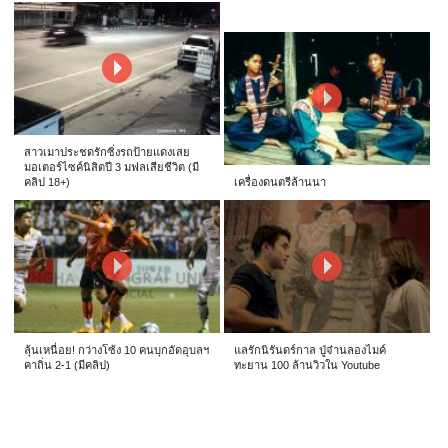
สาวเมาประชดรักซิ่งรถป้ายแดงเสย
มอเตอร์ไซค์นิสิตปี 3 มฟลเสียชีวิต (มี
คลิป 18+)
เครื่องดนตรีล้านนา
ลุ้นเหนื่อย! กว่างโซ้ง 10 คนบุกอัดอุบลฯ
แลรักนิรันดร์กาล ปู่จ๋านลองไมค์
คาถิ่น 2-1 (มีคลิป)
ทะยาน 100 ล้านวิวใน Youtube