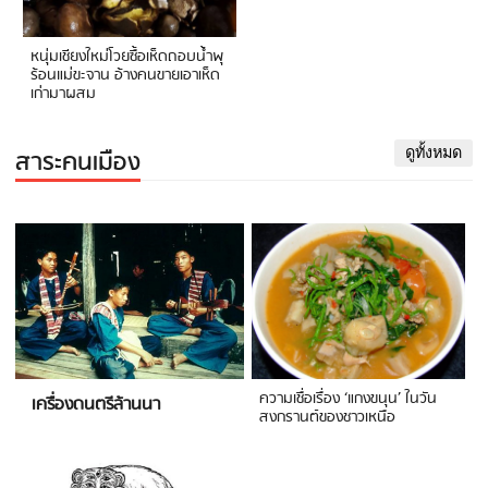
หนุ่มเชียงใหม่โวยซื้อเห็ดถอบน้ำพุ
ร้อนแม่ขะจาน อ้างคนขายเอาเห็ด
เก่ามาผสม
สาระคนเมือง
ดูทั้งหมด
ความเชื่อเรื่อง ‘แกงขนุน’ ในวัน
เครื่องดนตรีล้านนา
สงกรานต์ของชาวเหนือ