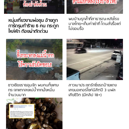
พบบ้านรุกล้ำที่สาธารณะหลังโรง
หนุ่มเที่ยวงานพ่อขุน อ้างถูก
บาลไทย+เก็บค่าเช่าที่ โดนสั่งรื้อแต่
การ์ดรุมทำร้าย 6 คน กระดูก
ไม่ยอมรื้อ
ไหล่หัก ต้องผ่าตัดด่วน
ชาวเชียงรายฉุนจัด พบคนทิ้งเศษ
สาวเมาประชดรักซิ่งรถป้ายแดง
กระจกแตกลงแม่น้ำกกฝั่งหมิ่น
เสยมอเตอร์ไซค์นิสิตปี 3 มฟล
จำนวนมาก
เสียชีวิต (มีคลิป 18+)