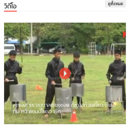
วิดีโอ
ดูทั้งหมด
สุดเจ๋ง! รร.อนุบาลเชียงของ ตีหม้อก๋วยเตี๋ยว-ถังไอ
ติม คว้าแชมป์โยธวาธิต