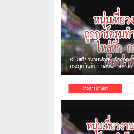
แจ้งเตือน ระวังคนเร่ร่อนหน้า
รพ.ไทย หลอกขอเงินแต่เอาไปกิน
เหล้า
ชาวเน็ตสวดยับ! พบพม่าเร
ชาวเชียงรายฉุนจัด พบคนทิ้งเศษ
พอไม่ซื้อเดินตาม
กระจกแตกลงแม่น้ำกกฝั่งหมิ่น
จำนวนมาก
ข่าวสารบ้านเรา
มีชาวเน็ตรายหนึ่งซึ่งแจ้งว่าตนเอง