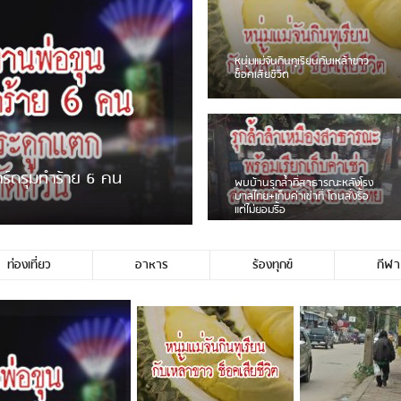
ชาวเน็ตฮา! รถเครื่องแม่สายชน
ป้ายร้านโลงศพแล้วหนี พบเสาหัก
เบรคหัก หวิดได้ใช้บริการ
่ขายพวงมาลัยหน้าพ่อขุนฯ
หนุ่มเจียงฮายจ่ม พบถังน้ำดื่มตก
กลางถนน รถเครื่องหลบไม่ทันล้ม
บาดเจ็บ
ท่องเที่ยว
อาหาร
ร้องทุกข์
กีฬา
ไม่ใช่ประชาชนชาวเชียงร […]