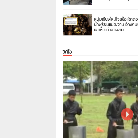
หนุ่มเชียงใหม่โวยซื้อเห็ดถ
น้ำพุร้อนแม่ขะจาน อ้างค
เอาเห็ดเก่ามาผสม
วิดีโอ