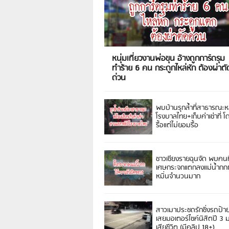
หนุ่มเที่ยวงานพ่อขุน อ้างถูกการ์ดรุม
ทำร้าย 6 คน กระดูกไหล่หัก ต้องผ่าตั
ด่วน
พบบ้านรุกล้ำที่สาธารณะห
โรงบาลไทย+เก็บค่าเช่าที่ โ
รื้อแต่ไม่ยอมรื้อ
ชาวเชียงรายฉุนจัด พบคนท
เศษกระจกแตกลงแม่น้ำกกฝ
หมิ่นจำนวนมาก
สาวเมาประชดรักซิ่งรถป้า
เสยมอเตอร์ไซค์นิสิตปี 3
เสียชีวิต (มีคลิป 18+)