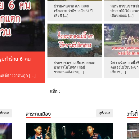
มีรายงานจาก สภ.แม่จัน
มีประชาชนชาวเชีย
เชียงราย ว่ามีชายวัย 57 ปี
ประสงค์ดี ได้ออกม
เสียชี […]
เตือนพ่อแม […]
ดรุมทำร้าย 6 คน
ประชาชนชาวเชียงรายออก
มีชาวเน็ตรายหนึ่งซึ
อาการโมโหจัด เมื่อมี
ตนเองไม่ใช่ประช
รายงานแจ้งว่าพ […]
เชียงร […]
โพสต์อ้างว่าตนถูก […]
แท็ก :
สาระคนเมือง
วาไรตี้
ูทั้งหมด
ดูทั้งหมด