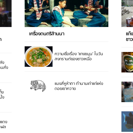
เครื่องดนตรีล้านนา
แก๊
ด
ชา
ความเชื่อเรื่อง ‘แกงขนุน’ ในวัน
สงกรานต์ของชาวเหนือ
ลัง
ดนสั่ง
แมงสี่หูห้าตา ตำนานเก่าแก่แห่ง
ดอยเขาควาย
ิ้ง
ั่ง
ยแดง
 มฟล