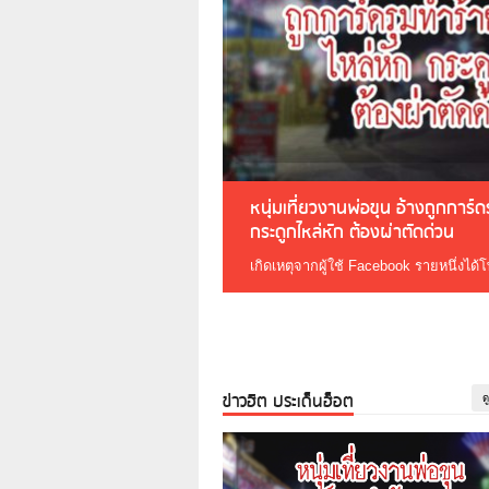
หนุ่มเที่ยวงานพ่อขุน อ้างถูกการ์
กระดูกไหล่หัก ต้องผ่าตัดด่วน
เกิดเหตุจากผู้ใช้ Facebook รายหนึ่งได้
ข่าวฮิต ประเด็นฮ็อต
ด