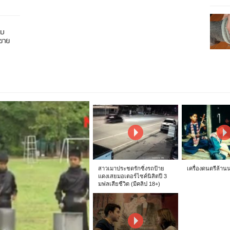
อบ
นขาย
สาวเมาประชดรักซิ่งรถป้าย
เครื่องดนตรีล้าน
แดงเสยมอเตอร์ไซค์นิสิตปี 3
มฟลเสียชีวิต (มีคลิป 18+)