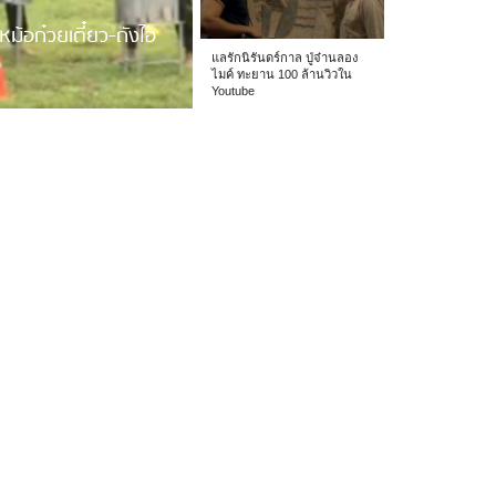
หม้อก๋วยเตี๋ยว-ถังไอ
แลรักนิรันดร์กาล ปู่จ๋านลอง
ไมค์ ทะยาน 100 ล้านวิวใน
Youtube
 รร.อนุบาลเชียง […]