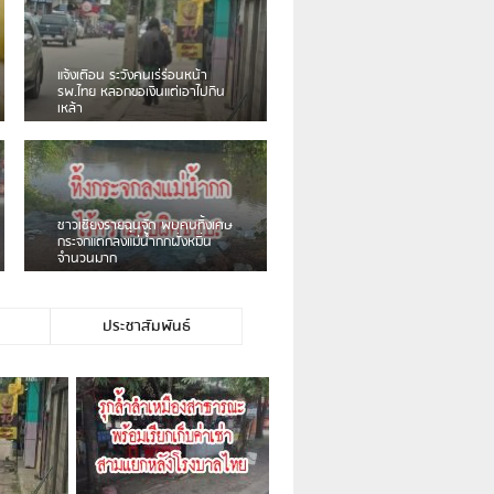
เดือนร้อน! ชาวเชียงรายบ่นรถ
Isuzu สีขาวซิ่งบายพาสเสียงดัง
สร้างความรำคาญ
ชาวผาลั้ง โวย ไร้หน่วยงานดูแล
ดินสไลด์ ต้องจัดการกันเอง
ประชาสัมพันธ์