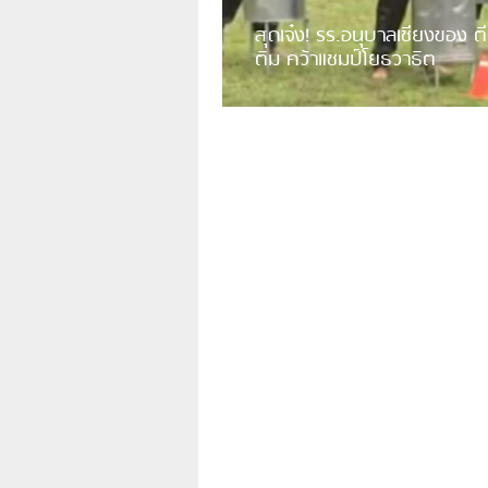
สุดเจ๋ง! รร.อนุบาลเชียงของ ตี
ติม คว้าแชมป์โยธวาธิต
มีการเปิดเผยคลิปวิดีโอของวงโยธวาธิต