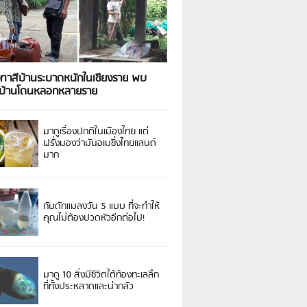
งทาสีบ้านระบาดหนักในเชียงราย พบ
วบ้านโดนหลอกหลายราย
มาดูเรื่องปกติในเมืองไทย แต่
ฝรั่งมองว่ามันอเมซิ่งไทยแลนด์
มาก
กับดักแมลงวัน 5 แบบ ที่จะทำให้
คุณไม่ต้องปวดหัวอีกต่อไป!
มาดู 10 สิ่งมีชีวิตใต้ท้องทะเลลึก
ที่ทั้งประหลาดและน่ากลัว