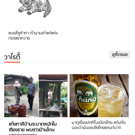
แมงสี่หูห้าตา ตำนานเก่าแก่แห่ง
ดอยเขาควาย
วาไรตี้
ดูทั้งหมด
มาดูเรื่องปกติในเมืองไทย แต่ฝรั่ง
แก๊งทาสีบ้านระบาดหนักใน
มองว่ามันอเมซิ่งไทยแลนด์มาก
เชียงราย พบชาวบ้านโดน