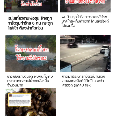
พบบ้านรุกล้ำที่สาธารณะหลังโรง
หนุ่มเที่ยวงานพ่อขุน อ้างถูก
บาลไทย+เก็บค่าเช่าที่ โดนสั่งรื้อแต่
การ์ดรุมทำร้าย 6 คน กระดูก
ไม่ยอมรื้อ
ไหล่หัก ต้องผ่าตัดด่วน
ชาวเชียงรายฉุนจัด พบคนทิ้งเศษ
สาวเมาประชดรักซิ่งรถป้ายแดง
กระจกแตกลงแม่น้ำกกฝั่งหมิ่น
เสยมอเตอร์ไซค์นิสิตปี 3 มฟล
จำนวนมาก
เสียชีวิต (มีคลิป 18+)