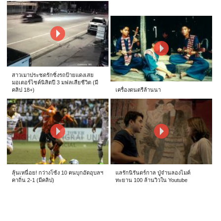
สาวเมาประชดรักซิ่งรถป้ายแดงเสย
มอเตอร์ไซค์นิสิตปี 3 มฟลเสียชีวิต (มี
คลิป 18+)
เครื่องดนตรีล้านนา
ลุ้นเหนื่อย! กว่างโซ้ง 10 คนบุกอัดอุบลฯ
แลรักนิรันดร์กาล ปู่จ๋านลองไมค์
คาถิ่น 2-1 (มีคลิป)
ทะยาน 100 ล้านวิวใน Youtube