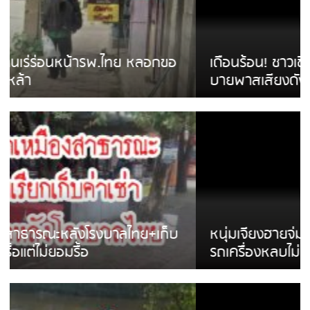
เดือนร้อน! ชาวเชียงรายบ่นรถ Isuzu สีขาวซิ่ง
บายพาสเสียงดังสร้างความรำคาญ
หนุ่มเจียงฮายจ่ม พบถังน้ำดื่มตกกลางถนน
รถเครื่องหลบไม่ทันล้มบาดเจ็บ