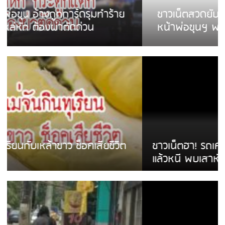
ชาวเน็ตสวดยับ! พบพม่าเร่ขายพวงมาลัย
หน้าพ่อขุนฯ พอไม่ซื้อเดินตาม
ชาวเน็ตฮา! รถเครื่องแม่สายชนป้ายร้านโลงศพ
แล้วหนี พบเสาหัก เบรคหัก หวิดได้ใช้บริการ