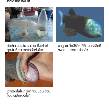
หลอกหลายราย
กับดักแมลงวัน 5 แบบ ที่จะทำให้
มาดู 10 สิ่งมีชีวิตใต้ท้องทะเลลึกที่
คุณไม่ต้องปวดหัวอีกต่อไป!
ทั้งประหลาดและน่ากลัว
เอาหอมใส่ในถุงเท้าก่อนนอน ช่วย
ให้หายเป็นหวัดได้?