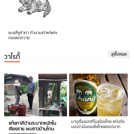
แมงสี่หูห้าตา ตำนานเก่าแก่แห่ง
ดอยเขาควาย
วาไรตี้
ดูทั้งหมด
มาดูเรื่องปกติในเมืองไทย แต่ฝรั่ง
แก๊งทาสีบ้านระบาดหนักใน
มองว่ามันอเมซิ่งไทยแลนด์มาก
เชียงราย พบชาวบ้านโดน