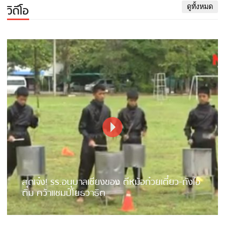
วิดีโอ
ดูทั้งหมด
สุดเจ๋ง! รร.อนุบาลเชียงของ ตีหม้อก๋วยเตี๋ยว-ถังไอ
ติม คว้าแชมป์โยธวาธิต