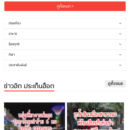
ดูทั้งหมด
ท่องเที่ยว
อาหาร
ร้องทุกข์
กีฬา
ประชาสัมพันธ์
ข่าวฮิต ประเด็นฮ็อต
ดูทั้งหมด