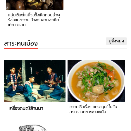
หนุ่มเชียงใหม่โวยซื้อเห็ดถอบน้ำพุ
ร้อนแม่ขะจาน อ้างคนขายเอาเห็ด
เก่ามาผสม
สาระคนเมือง
ดูทั้งหมด
ความเชื่อเรื่อง ‘แกงขนุน’ ในวัน
เครื่องดนตรีล้านนา
สงกรานต์ของชาวเหนือ