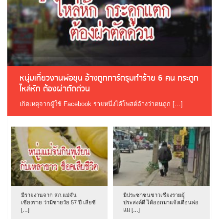
หนุ่มเที่ยวงานพ่อขุน อ้างถูกการ์ดรุมทำร้าย 6 คน กระดูก
ไหล่หัก ต้องผ่าตัดด่วน
เกิดเหตุจากผู้ใช้ Facebook รายหนึ่งได้โพสต์อ้างว่าตนถูก […]
มีรายงานจาก สภ.แม่จัน
มีประชาชนชาวเชียงรายผู้
เชียงราย ว่ามีชายวัย 57 ปี เสียชี
ประสงค์ดี ได้ออกมาแจ้งเตือนพ่อ
[…]
แม […]