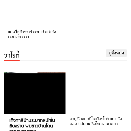
แมงสี่หูห้าตา ตำนานเก่าแก่แห่ง
ดอยเขาควาย
วาไรตี้
ดูทั้งหมด
มาดูเรื่องปกติในเมืองไทย แต่ฝรั่ง
แก๊งทาสีบ้านระบาดหนักใน
มองว่ามันอเมซิ่งไทยแลนด์มาก
เชียงราย พบชาวบ้านโดน