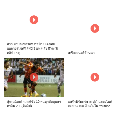
สาวเมาประชดรักซิ่งรถป้ายแดงเสย
มอเตอร์ไซค์นิสิตปี 3 มฟลเสียชีวิต (มี
คลิป 18+)
เครื่องดนตรีล้านนา
ลุ้นเหนื่อย! กว่างโซ้ง 10 คนบุกอัดอุบลฯ
แลรักนิรันดร์กาล ปู่จ๋านลองไมค์
คาถิ่น 2-1 (มีคลิป)
ทะยาน 100 ล้านวิวใน Youtube