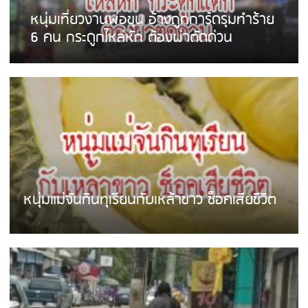
หนุ่มเที่ยวงานพ่อขุน อ้างถูกการ์ดรุมทำร้าย
6 คน กระดูกไหล่หัก ต้องผ่าตัดด่วน
หนุ่มแม่จันกินทุเรียนกับเหล้าขาว ช็อคเสียชีวิต