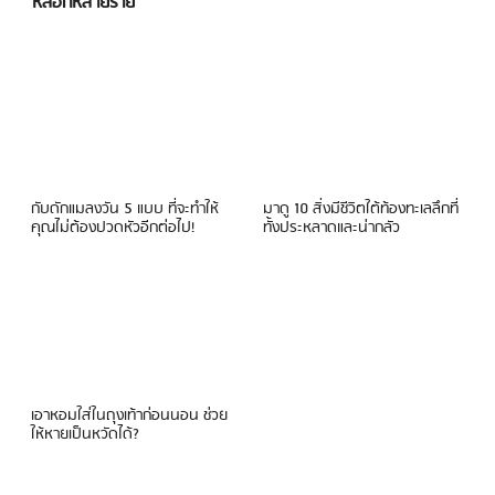
หลอกหลายราย
กับดักแมลงวัน 5 แบบ ที่จะทำให้
มาดู 10 สิ่งมีชีวิตใต้ท้องทะเลลึกที่
คุณไม่ต้องปวดหัวอีกต่อไป!
ทั้งประหลาดและน่ากลัว
เอาหอมใส่ในถุงเท้าก่อนนอน ช่วย
ให้หายเป็นหวัดได้?