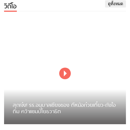
วิดีโอ
ดูทั้งหมด
สุดเจ๋ง! รร.อนุบาลเชียงของ ตีหม้อก๋วยเตี๋ยว-ถังไอ
ติม คว้าแชมป์โยธวาธิต