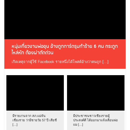
หนุ่มเที่ยวงานพ่อขุน อ้างถูกการ์ดรุมทำร้าย 6 คน กระดูก
ไหล่หัก ต้องผ่าตัดด่วน
เกิดเหตุจากผู้ใช้ Facebook รายหนึ่งได้โพสต์อ้างว่าตนถูก […]
มีรายงานจาก สภ.แม่จัน
มีประชาชนชาวเชียงรายผู้
เชียงราย ว่ามีชายวัย 57 ปี เสียชี
ประสงค์ดี ได้ออกมาแจ้งเตือนพ่อ
[…]
แม […]