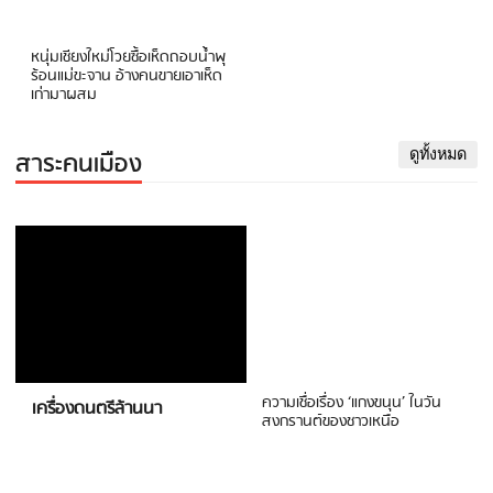
หนุ่มเชียงใหม่โวยซื้อเห็ดถอบน้ำพุ
ร้อนแม่ขะจาน อ้างคนขายเอาเห็ด
เก่ามาผสม
สาระคนเมือง
ดูทั้งหมด
ความเชื่อเรื่อง ‘แกงขนุน’ ในวัน
เครื่องดนตรีล้านนา
สงกรานต์ของชาวเหนือ