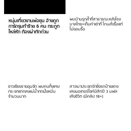
พบบ้านรุกล้ำที่สาธารณะหลังโรง
หนุ่มเที่ยวงานพ่อขุน อ้างถูก
บาลไทย+เก็บค่าเช่าที่ โดนสั่งรื้อแต่
การ์ดรุมทำร้าย 6 คน กระดูก
ไม่ยอมรื้อ
ไหล่หัก ต้องผ่าตัดด่วน
ชาวเชียงรายฉุนจัด พบคนทิ้งเศษ
สาวเมาประชดรักซิ่งรถป้ายแดง
กระจกแตกลงแม่น้ำกกฝั่งหมิ่น
เสยมอเตอร์ไซค์นิสิตปี 3 มฟล
จำนวนมาก
เสียชีวิต (มีคลิป 18+)