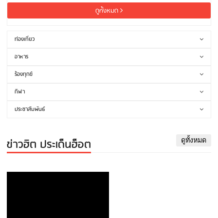
ดูทั้งหมด
ท่องเที่ยว
อาหาร
ร้องทุกข์
กีฬา
ประชาสัมพันธ์
ข่าวฮิต ประเด็นฮ็อต
ดูทั้งหมด