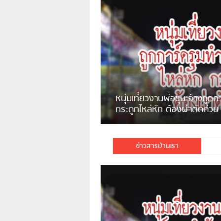
แจ้งเตือน ระวังคนเร่ร่อนหน้า
รพ.ไทย หลอกขอเงินแต่เอาไปกิน
เหล้า
ชาวเน็ตสวดยับ! พบพม่าเร่
ชาวเชียงรายฉุนจัด พบคนทิ้งเศษ
พอไม่ซื้อเดินตาม
กระจกแตกลงแม่น้ำกกฝั่งหมิ่น
จำนวนมาก
ข่าวสารบ้านเรา
มีชาวเน็ตรายหนึ่งซึ่งแจ้งว่าตนเองไม