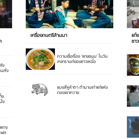
เครื่องดนตรีล้านนา
แก๊
ด
ชา
ความเชื่อเรื่อง ‘แกงขนุน’ ในวัน
สงกรานต์ของชาวเหนือ
ลัง
ดนสั่ง
แมงสี่หูห้าตา ตำนานเก่าแก่แห่ง
ดอยเขาควาย
ิ้ง
ั่ง
ยแดง
 มฟล