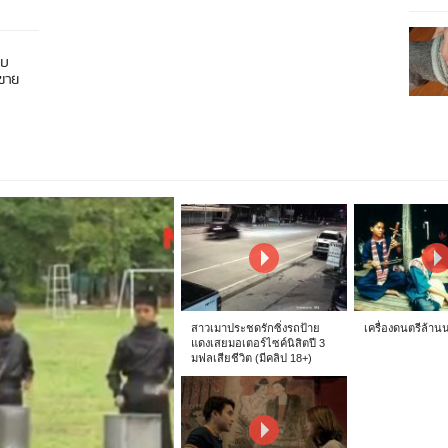
อบ
นขาย
สาวเมาประชดรักซิ่งรถป้าย
เครื่องดนตรีล้าน
แดงเสยมอเตอร์ไซค์นิสิตปี 3
มฟลเสียชีวิต (มีคลิป 18+)