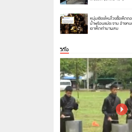
หนุ่มเชียงใหม่โวยซื้อเห็ดถ
น้ำพุร้อนแม่ขะจาน อ้างค
เอาเห็ดเก่ามาผสม
วิดีโอ