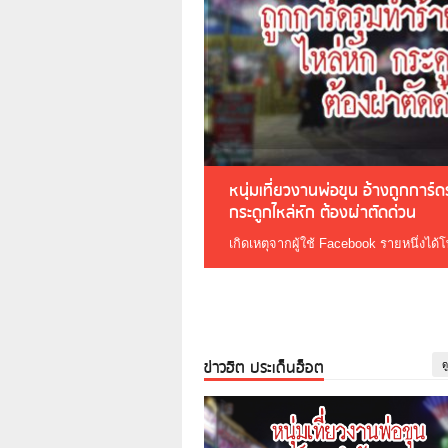
หนุ่มเที่ยวงานพ่อขุน อ้างถูกการ์
กระดูกไหล่หัก ต้องผ่าตัดด่วน
เกิดเหตุจากผู้ใช้ Facebook รายหนึ่งได้
ข่าวฮิต ประเด็นฮ็อต
ด