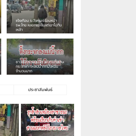
เดือนร้อน! ชาวเชียงรายบ่นรถ
Isuzu สีขาวซิ่งบายพาสเสียงดัง
สร้างความรำคาญ
ชาวผาลั้ง โวย ไร้หน่วยงานดูแล
ดินสไลด์ ต้องจัดการกันเอง
ประชาสัมพันธ์