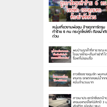
หนุ่มเที่ยวงานพ่อขุน อ้างถูกการ์ดรุม
ทำร้าย 6 คน กระดูกไหล่หัก ต้องผ่าตั
ด่วน
พบบ้านรุกล้ำที่สาธารณะห
โรงบาลไทย+เก็บค่าเช่าที่ โ
รื้อแต่ไม่ยอมรื้อ
ชาวเชียงรายฉุนจัด พบคนท
เศษกระจกแตกลงแม่น้ำกกฝ
หมิ่นจำนวนมาก
สาวเมาประชดรักซิ่งรถป้า
เสยมอเตอร์ไซค์นิสิตปี 3
เสียชีวิต (มีคลิป 18+)