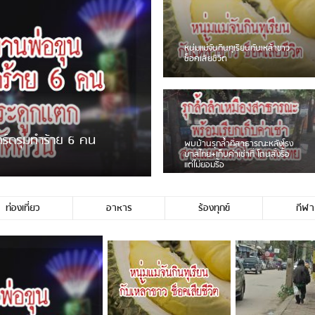
ชาวเน็ตฮา! รถเครื่องแม่สายชน
ป้ายร้านโลงศพแล้วหนี พบเสาหัก
เบรคหัก หวิดได้ใช้บริการ
ขายพวงมาลัยหน้าพ่อขุนฯ
หนุ่มเจียงฮายจ่ม พบถังน้ำดื่มตก
กลางถนน รถเครื่องหลบไม่ทันล้ม
บาดเจ็บ
ท่องเที่ยว
อาหาร
ร้องทุกข์
กีฬา
่ใช่ประชาชนชาวเชียงร […]