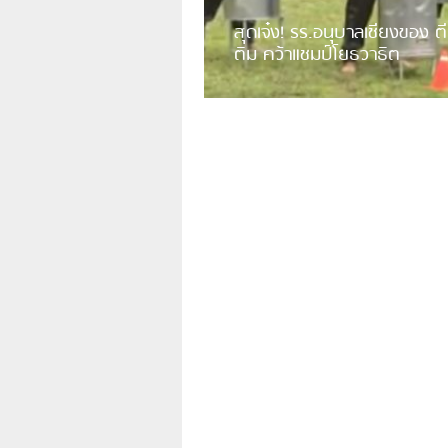
สุดเจ๋ง! รร.อนุบาลเชียงของ ตี
ติม คว้าแชมป์โยธวาธิต
มีการเปิดเผยคลิปวิดีโอของวงโยธวาธิต