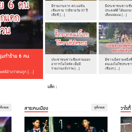
มีรายงานจาก สภ.แม่จัน
มีประชาชนชาวเชีย
เชียงราย ว่ามีชายวัย 57 ปี
ประสงค์ดี ได้ออกม
เสียชี […]
เตือนพ่อแม […]
ดรุมทำร้าย 6 คน
ประชาชนชาวเชียงรายออก
มีชาวเน็ตรายหนึ่งซึ
อาการโมโหจัด เมื่อมี
ตนเองไม่ใช่ประช
รายงานแจ้งว่าพ […]
เชียงร […]
โพสต์อ้างว่าตนถูก […]
แท็ก :
สาระคนเมือง
วาไรตี้
ูทั้งหมด
ดูทั้งหมด