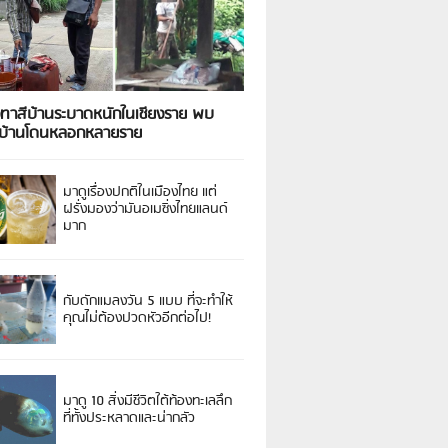
งทาสีบ้านระบาดหนักในเชียงราย พบ
วบ้านโดนหลอกหลายราย
มาดูเรื่องปกติในเมืองไทย แต่
ฝรั่งมองว่ามันอเมซิ่งไทยแลนด์
มาก
กับดักแมลงวัน 5 แบบ ที่จะทำให้
คุณไม่ต้องปวดหัวอีกต่อไป!
มาดู 10 สิ่งมีชีวิตใต้ท้องทะเลลึก
ที่ทั้งประหลาดและน่ากลัว