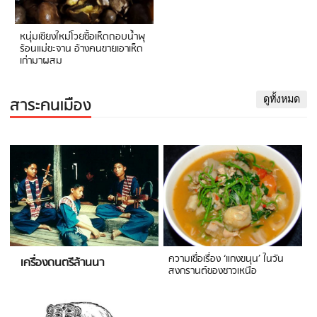
หนุ่มเชียงใหม่โวยซื้อเห็ดถอบน้ำพุ
ร้อนแม่ขะจาน อ้างคนขายเอาเห็ด
เก่ามาผสม
สาระคนเมือง
ดูทั้งหมด
ความเชื่อเรื่อง ‘แกงขนุน’ ในวัน
เครื่องดนตรีล้านนา
สงกรานต์ของชาวเหนือ