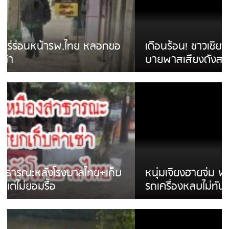
เดือนร้อน! ชาวเชียงรายบ่นรถ Isuzu สีขาวซิ่ง
บายพาสเสียงดังสร้างความรำคาญ
หนุ่มเจียงฮายจ่ม พบถังน้ำดื่มตกกลางถนน
รถเครื่องหลบไม่ทันล้มบาดเจ็บ