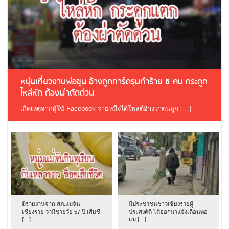
หนุ่มเที่ยวงานพ่อขุน อ้างถูกการ์ดรุมทำร้าย 6 คน กระดูก
ไหล่หัก ต้องผ่าตัดด่วน
เกิดเหตุจากผู้ใช้ Facebook รายหนึ่งได้โพสต์อ้างว่าตนถูก […]
มีรายงานจาก สภ.แม่จัน
มีประชาชนชาวเชียงรายผู้
เชียงราย ว่ามีชายวัย 57 ปี เสียชี
ประสงค์ดี ได้ออกมาแจ้งเตือนพ่อ
[…]
แม […]