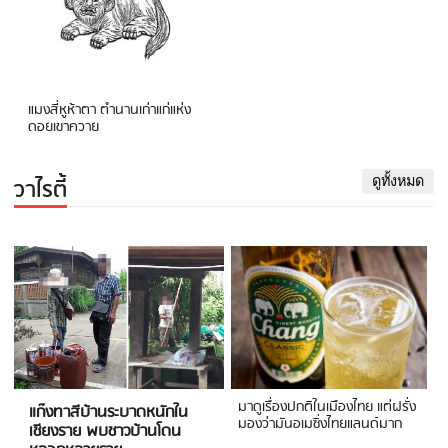
แมงสี่หูห้าตา ตำนานเก่าแก่แห่ง
ดอยเขาควาย
วาไรตี้
ดูทั้งหมด
มาดูเรื่องปกติในเมืองไทย แต่ฝรั่ง
แก๊งทาสีบ้านระบาดหนักใน
มองว่ามันอเมซิ่งไทยแลนด์มาก
เชียงราย พบชาวบ้านโดน