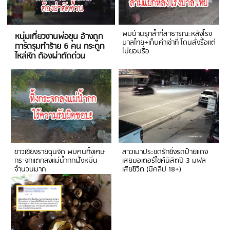
พบบ้านรุกล้ำที่สาธารณะหลังโรง
หนุ่มเที่ยวงานพ่อขุน อ้างถูก
บาลไทย+เก็บค่าเช่าที่ โดนสั่งรื้อแต่
การ์ดรุมทำร้าย 6 คน กระดูก
ไม่ยอมรื้อ
ไหล่หัก ต้องผ่าตัดด่วน
ชาวเชียงรายฉุนจัด พบคนทิ้งเศษ
สาวเมาประชดรักซิ่งรถป้ายแดง
กระจกแตกลงแม่น้ำกกฝั่งหมิ่น
เสยมอเตอร์ไซค์นิสิตปี 3 มฟล
จำนวนมาก
เสียชีวิต (มีคลิป 18+)