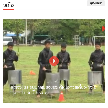
วิดีโอ
ดูทั้งหมด
สุดเจ๋ง! รร.อนุบาลเชียงของ ตีหม้อก๋วยเตี๋ยว-ถังไอ
ติม คว้าแชมป์โยธวาธิต