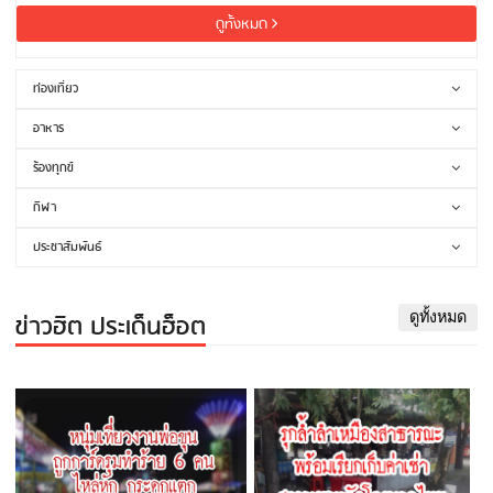
ดูทั้งหมด
ท่องเที่ยว
อาหาร
ร้องทุกข์
กีฬา
ประชาสัมพันธ์
ข่าวฮิต ประเด็นฮ็อต
ดูทั้งหมด