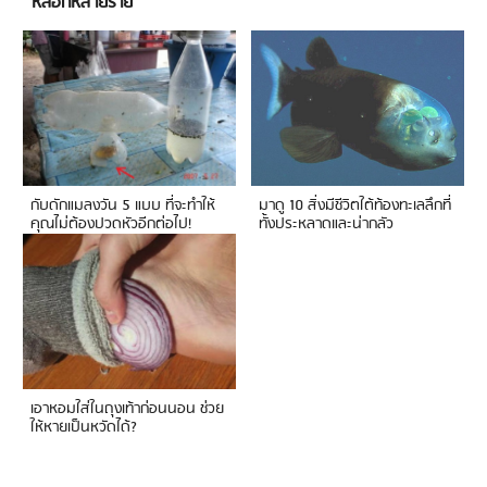
หลอกหลายราย
กับดักแมลงวัน 5 แบบ ที่จะทำให้
มาดู 10 สิ่งมีชีวิตใต้ท้องทะเลลึกที่
คุณไม่ต้องปวดหัวอีกต่อไป!
ทั้งประหลาดและน่ากลัว
เอาหอมใส่ในถุงเท้าก่อนนอน ช่วย
ให้หายเป็นหวัดได้?