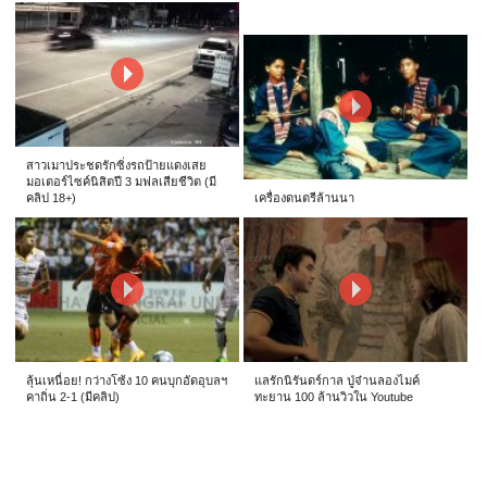
สาวเมาประชดรักซิ่งรถป้ายแดงเสย
มอเตอร์ไซค์นิสิตปี 3 มฟลเสียชีวิต (มี
คลิป 18+)
เครื่องดนตรีล้านนา
ลุ้นเหนื่อย! กว่างโซ้ง 10 คนบุกอัดอุบลฯ
แลรักนิรันดร์กาล ปู่จ๋านลองไมค์
คาถิ่น 2-1 (มีคลิป)
ทะยาน 100 ล้านวิวใน Youtube