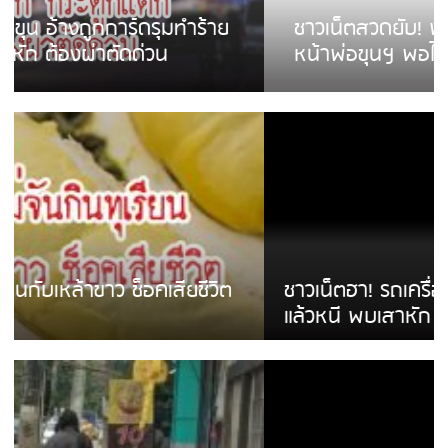
ชาวเน็ตสวดยับ! พบพม่าเร่ขายพวงมาลัย
หน้าพ่อขุนฯ พอไม่ซื้อเดินตาม
ชาวเน็ตฮา! รถเครื่องแม่สายชนป้ายร้านโลงศพ
แล้วหนี พบเสาหัก เบรคหัก หวิดได้ใช้บริการ