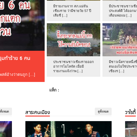
มีรายงานจาก สภ.แม่จัน
มีประชาชนชาวเชีย
เชียงราย ว่ามีชายวัย 57 ปี
ประสงค์ดี ได้ออกม
เสียชี […]
เตือนพ่อแม […]
ดรุมทำร้าย 6 คน
ประชาชนชาวเชียงรายออก
มีชาวเน็ตรายหนึ่งซึ
อาการโมโหจัด เมื่อมี
ตนเองไม่ใช่ประช
รายงานแจ้งว่าพ […]
เชียงร […]
โพสต์อ้างว่าตนถูก […]
แท็ก :
สาระคนเมือง
วาไรตี้
ูทั้งหมด
ดูทั้งหมด