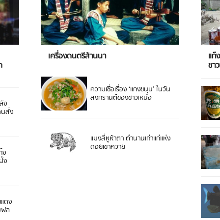
เครื่องดนตรีล้านนา
แก๊
ด
ชา
ความเชื่อเรื่อง ‘แกงขนุน’ ในวัน
สงกรานต์ของชาวเหนือ
ลัง
ดนสั่ง
แมงสี่หูห้าตา ตำนานเก่าแก่แห่ง
ดอยเขาควาย
ิ้ง
ั่ง
ยแดง
 มฟล