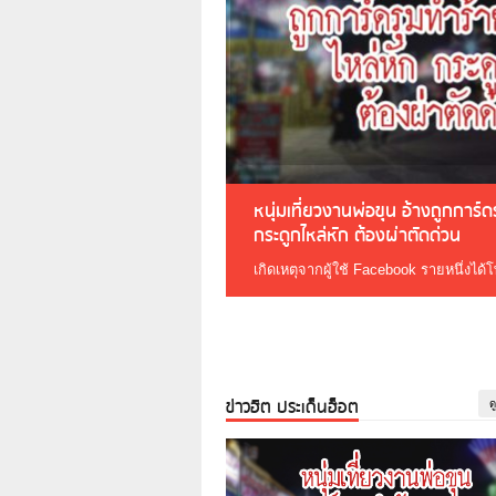
หนุ่มเที่ยวงานพ่อขุน อ้างถูกการ์
กระดูกไหล่หัก ต้องผ่าตัดด่วน
เกิดเหตุจากผู้ใช้ Facebook รายหนึ่งได้
ข่าวฮิต ประเด็นฮ็อต
ด