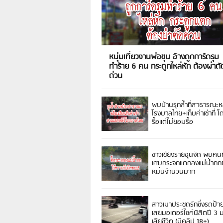
หนุ่มเที่ยวงานพ่อขุน อ้างถูกการ์ดรุม
ทำร้าย 6 คน กระดูกไหล่หัก ต้องผ่าตั
ด่วน
พบบ้านรุกล้ำที่สาธารณะห
โรงบาลไทย+เก็บค่าเช่าที่ โ
รื้อแต่ไม่ยอมรื้อ
ชาวเชียงรายฉุนจัด พบคนท
เศษกระจกแตกลงแม่น้ำกกฝ
หมิ่นจำนวนมาก
สาวเมาประชดรักซิ่งรถป้า
เสยมอเตอร์ไซค์นิสิตปี 3
เสียชีวิต (มีคลิป 18+)