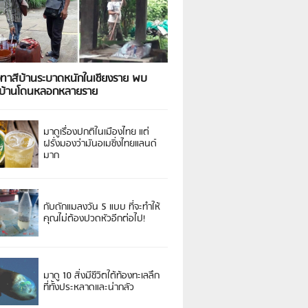
งทาสีบ้านระบาดหนักในเชียงราย พบ
วบ้านโดนหลอกหลายราย
มาดูเรื่องปกติในเมืองไทย แต่
ฝรั่งมองว่ามันอเมซิ่งไทยแลนด์
มาก
กับดักแมลงวัน 5 แบบ ที่จะทำให้
คุณไม่ต้องปวดหัวอีกต่อไป!
มาดู 10 สิ่งมีชีวิตใต้ท้องทะเลลึก
ที่ทั้งประหลาดและน่ากลัว