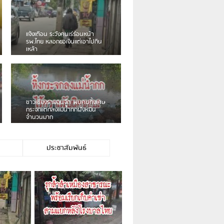
เดือนร้อน! ชาวเชียงรายบ่นรถ
Isuzu สีขาวซิ่งบายพาสเสียงดัง
สร้างความรำคาญ
ชาวผาลั้ง โวย ไร้หน่วยงานดูแล
ดินสไลด์ ต้องจัดการกันเอง
ประชาสัมพันธ์