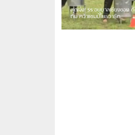
สุดเจ๋ง! รร.อนุบาลเชียงของ ตี
ติม คว้าแชมป์โยธวาธิต
มีการเปิดเผยคลิปวิดีโอของวงโยธวาธิต