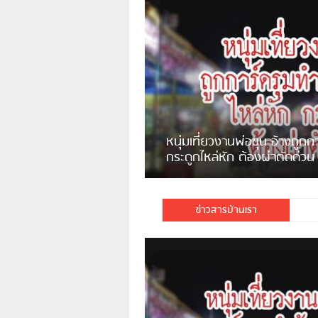
แจ้งเตือน ระวังคนเร่ร่อนหน้า
รพ.ไทย หลอกขอเงินแต่เอาไปกิน
เหล้า
ชาวเน็ตสวดยับ! พบพม่าเร่ข
ชาวเชียงรายฉุนจัด พบคนทิ้งเศษ
พอไม่ซื้อเดินตาม
กระจกแตกลงแม่น้ำกกฝั่งหมิ่น
จำนวนมาก
ข่าวสารบ้านเรา
มีชาวเน็ตรายหนึ่งซึ่งแจ้งว่าตนเองไม่ใ