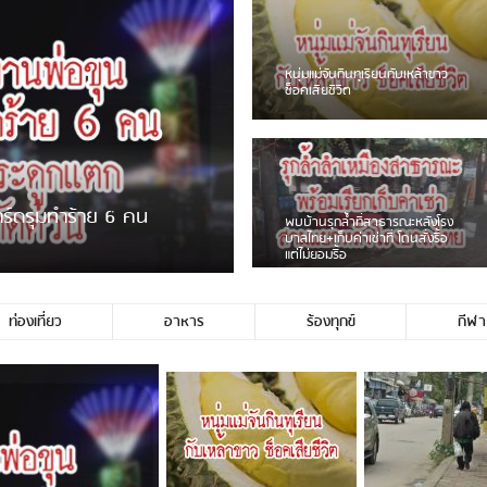
ชาวเน็ตฮา! รถเครื่องแม่สายชน
ป้ายร้านโลงศพแล้วหนี พบเสาหัก
เบรคหัก หวิดได้ใช้บริการ
ายพวงมาลัยหน้าพ่อขุนฯ
หนุ่มเจียงฮายจ่ม พบถังน้ำดื่มตก
กลางถนน รถเครื่องหลบไม่ทันล้ม
บาดเจ็บ
ท่องเที่ยว
อาหาร
ร้องทุกข์
กีฬา
ช่ประชาชนชาวเชียงร […]