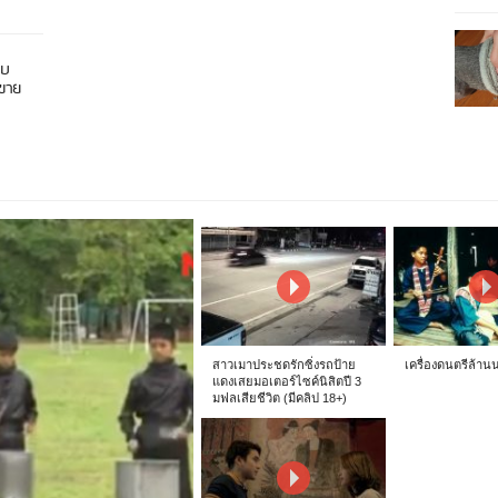
อบ
นขาย
สาวเมาประชดรักซิ่งรถป้าย
เครื่องดนตรีล้าน
แดงเสยมอเตอร์ไซค์นิสิตปี 3
มฟลเสียชีวิต (มีคลิป 18+)