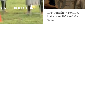
หม้อก๋วยเตี๋ยว-ถังไอ
แลรักนิรันดร์กาล ปู่จ๋านลอง
ไมค์ ทะยาน 100 ล้านวิวใน
Youtube
 รร.อนุบาลเชียง […]