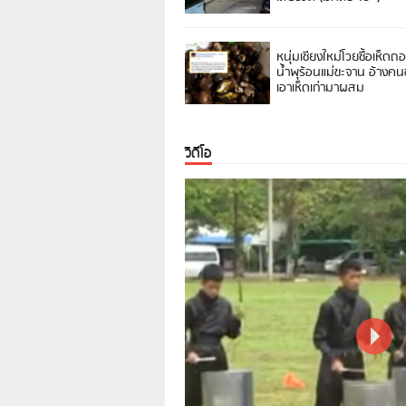
หนุ่มเชียงใหม่โวยซื้อเห็ดถ
น้ำพุร้อนแม่ขะจาน อ้างค
เอาเห็ดเก่ามาผสม
วิดีโอ