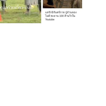
หม้อก๋วยเตี๋ยว-ถังไอ
แลรักนิรันดร์กาล ปู่จ๋านลอง
ไมค์ ทะยาน 100 ล้านวิวใน
Youtube
 รร.อนุบาลเชียง […]