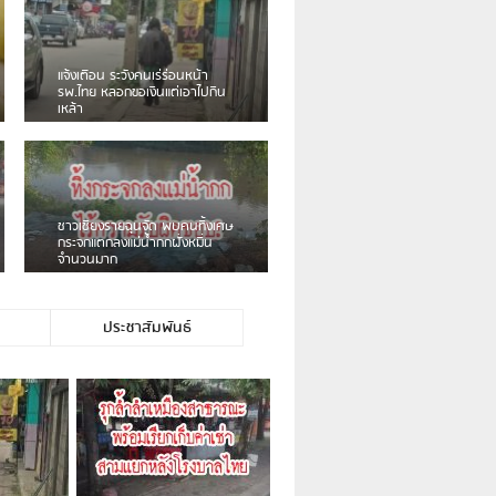
เดือนร้อน! ชาวเชียงรายบ่นรถ
Isuzu สีขาวซิ่งบายพาสเสียงดัง
สร้างความรำคาญ
ชาวผาลั้ง โวย ไร้หน่วยงานดูแล
ดินสไลด์ ต้องจัดการกันเอง
ประชาสัมพันธ์