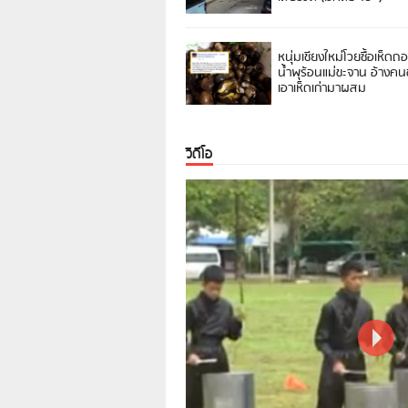
หนุ่มเชียงใหม่โวยซื้อเห็ดถ
น้ำพุร้อนแม่ขะจาน อ้างค
เอาเห็ดเก่ามาผสม
วิดีโอ