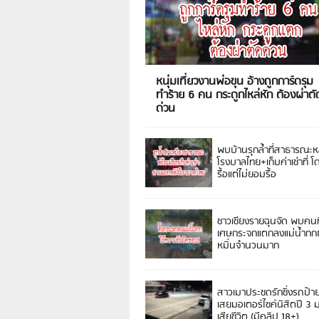
หนุ่มเที่ยวงานพ่อขุน อ้างถูกการ์ดรุม
ทำร้าย 6 คน กระดูกไหล่หัก ต้องผ่าตั
ด่วน
พบบ้านรุกล้ำที่สาธารณะห
โรงบาลไทย+เก็บค่าเช่าที่ โ
รื้อแต่ไม่ยอมรื้อ
ชาวเชียงรายฉุนจัด พบคนท
เศษกระจกแตกลงแม่น้ำกกฝ
หมิ่นจำนวนมาก
สาวเมาประชดรักซิ่งรถป้า
เสยมอเตอร์ไซค์นิสิตปี 3
เสียชีวิต (มีคลิป 18+)