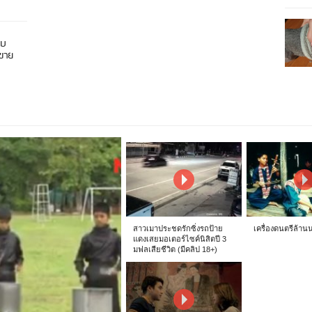
อบ
นขาย
สาวเมาประชดรักซิ่งรถป้าย
เครื่องดนตรีล้าน
แดงเสยมอเตอร์ไซค์นิสิตปี 3
มฟลเสียชีวิต (มีคลิป 18+)