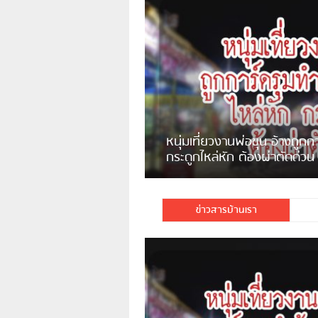
แจ้งเตือน ระวังคนเร่ร่อนหน้า
รพ.ไทย หลอกขอเงินแต่เอาไปกิน
เหล้า
ชาวเน็ตสวดยับ! พบพม่าเร่ข
ชาวเชียงรายฉุนจัด พบคนทิ้งเศษ
พอไม่ซื้อเดินตาม
กระจกแตกลงแม่น้ำกกฝั่งหมิ่น
จำนวนมาก
ข่าวสารบ้านเรา
มีชาวเน็ตรายหนึ่งซึ่งแจ้งว่าตนเองไม่ใ