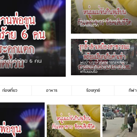
ชาวเน็ตฮา! รถเครื่องแม่สายชน
ป้ายร้านโลงศพแล้วหนี พบเสาหัก
เบรคหัก หวิดได้ใช้บริการ
ายพวงมาลัยหน้าพ่อขุนฯ
หนุ่มเจียงฮายจ่ม พบถังน้ำดื่มตก
กลางถนน รถเครื่องหลบไม่ทันล้ม
บาดเจ็บ
ท่องเที่ยว
อาหาร
ร้องทุกข์
กีฬา
ช่ประชาชนชาวเชียงร […]