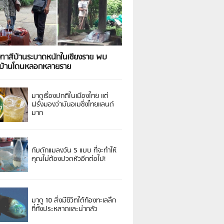
งทาสีบ้านระบาดหนักในเชียงราย พบ
วบ้านโดนหลอกหลายราย
มาดูเรื่องปกติในเมืองไทย แต่
ฝรั่งมองว่ามันอเมซิ่งไทยแลนด์
มาก
กับดักแมลงวัน 5 แบบ ที่จะทำให้
คุณไม่ต้องปวดหัวอีกต่อไป!
มาดู 10 สิ่งมีชีวิตใต้ท้องทะเลลึก
ที่ทั้งประหลาดและน่ากลัว