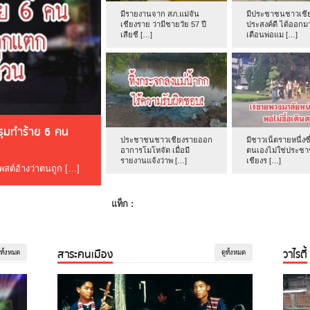
มีรายงานจาก สภ.แม่จัน
มีประชาชนชาวเชีย
เชียงราย ว่ามีชายวัย 57 ปี
ประสงค์ดี ได้ออกม
เสียชี […]
เตือนพ่อแม […]
ดรุมทำร้าย 6 คน
ประชาชนชาวเชียงรายออก
มีชาวเน็ตรายหนึ่งซึ
อาการโมโหจัด เมื่อมี
ตนเองไม่ใช่ประช
รายงานแจ้งว่าพ […]
เชียงร […]
โพสต์อ้างว่าตนถูก […]
แท็ก :
สาระคนเมือง
วาไรตี้
ูทั้งหมด
ดูทั้งหมด