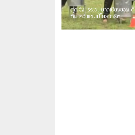
สุดเจ๋ง! รร.อนุบาลเชียงของ ตี
ติม คว้าแชมป์โยธวาธิต
มีการเปิดเผยคลิปวิดีโอของวงโยธวาธิต