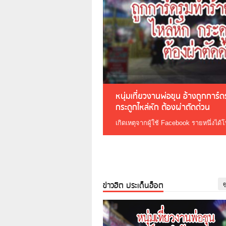
หนุ่มเที่ยวงานพ่อขุน อ้างถูกการ์
กระดูกไหล่หัก ต้องผ่าตัดด่วน
เกิดเหตุจากผู้ใช้ Facebook รายหนึ่งได้
ข่าวฮิต ประเด็นฮ็อต
ด