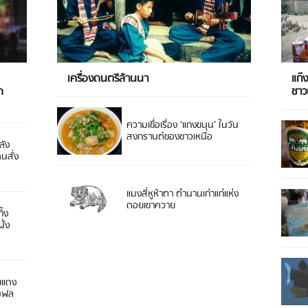
เครื่องดนตรีล้านนา
แก๊
ด
ชา
ความเชื่อเรื่อง ‘แกงขนุน’ ในวัน
สงกรานต์ของชาวเหนือ
ลัง
ดนสั่ง
แมงสี่หูห้าตา ตำนานเก่าแก่แห่ง
ดอยเขาควาย
ิ้ง
ั่ง
ยแดง
 มฟล