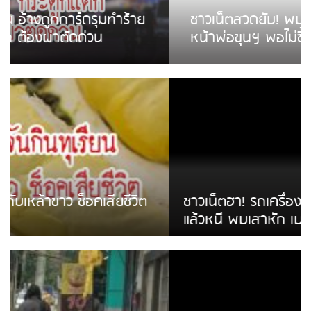
ชาวเน็ตสวดยับ! พบพม่าเร่ขายพวงมาลัย
หน้าพ่อขุนฯ พอไม่ซื้อเดินตาม
ชาวเน็ตฮา! รถเครื่องแม่สายชนป้ายร้านโลงศพ
แล้วหนี พบเสาหัก เบรคหัก หวิดได้ใช้บริการ