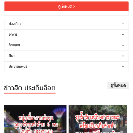
ดูทั้งหมด
ท่องเที่ยว
อาหาร
ร้องทุกข์
กีฬา
ประชาสัมพันธ์
ข่าวฮิต ประเด็นฮ็อต
ดูทั้งหมด