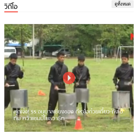
วิดีโอ
ดูทั้งหมด
สุดเจ๋ง! รร.อนุบาลเชียงของ ตีหม้อก๋วยเตี๋ยว-ถังไอ
ติม คว้าแชมป์โยธวาธิต