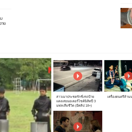
อบ
นขาย
สาวเมาประชดรักซิ่งรถป้าย
เครื่องดนตรีล้าน
แดงเสยมอเตอร์ไซค์นิสิตปี 3
มฟลเสียชีวิต (มีคลิป 18+)