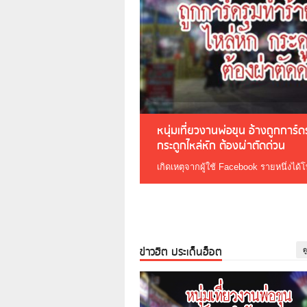
หนุ่มเที่ยวงานพ่อขุน อ้างถูกการ์
กระดูกไหล่หัก ต้องผ่าตัดด่วน
เกิดเหตุจากผู้ใช้ Facebook รายหนึ่งได้
ข่าวฮิต ประเด็นฮ็อต
ด