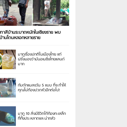
งทาสีบ้านระบาดหนักในเชียงราย พบ
วบ้านโดนหลอกหลายราย
มาดูเรื่องปกติในเมืองไทย แต่
ฝรั่งมองว่ามันอเมซิ่งไทยแลนด์
มาก
กับดักแมลงวัน 5 แบบ ที่จะทำให้
คุณไม่ต้องปวดหัวอีกต่อไป!
มาดู 10 สิ่งมีชีวิตใต้ท้องทะเลลึก
ที่ทั้งประหลาดและน่ากลัว