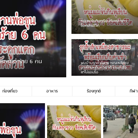
ชาวเน็ตฮา! รถเครื่องแม่สายชน
ป้ายร้านโลงศพแล้วหนี พบเสาหัก
เบรคหัก หวิดได้ใช้บริการ
ายพวงมาลัยหน้าพ่อขุนฯ
หนุ่มเจียงฮายจ่ม พบถังน้ำดื่มตก
กลางถนน รถเครื่องหลบไม่ทันล้ม
บาดเจ็บ
ท่องเที่ยว
อาหาร
ร้องทุกข์
กีฬา
ช่ประชาชนชาวเชียงร […]