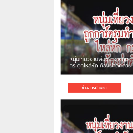
แจ้งเตือน ระวังคนเร่ร่อนหน้า
รพ.ไทย หลอกขอเงินแต่เอาไปกิน
เหล้า
ชาวเน็ตสวดยับ! พบพม่าเร่ข
ชาวเชียงรายฉุนจัด พบคนทิ้งเศษ
พอไม่ซื้อเดินตาม
กระจกแตกลงแม่น้ำกกฝั่งหมิ่น
จำนวนมาก
ข่าวสารบ้านเรา
มีชาวเน็ตรายหนึ่งซึ่งแจ้งว่าตนเองไม่ใ