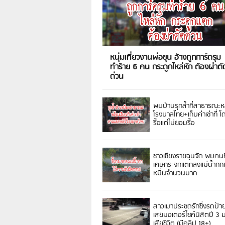
หนุ่มเที่ยวงานพ่อขุน อ้างถูกการ์ดรุม
ทำร้าย 6 คน กระดูกไหล่หัก ต้องผ่าตั
ด่วน
พบบ้านรุกล้ำที่สาธารณะห
โรงบาลไทย+เก็บค่าเช่าที่ โ
รื้อแต่ไม่ยอมรื้อ
ชาวเชียงรายฉุนจัด พบคนท
เศษกระจกแตกลงแม่น้ำกกฝ
หมิ่นจำนวนมาก
สาวเมาประชดรักซิ่งรถป้า
เสยมอเตอร์ไซค์นิสิตปี 3
เสียชีวิต (มีคลิป 18+)