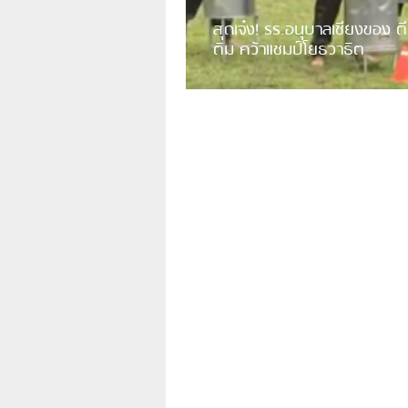
สุดเจ๋ง! รร.อนุบาลเชียงของ ตี
ติม คว้าแชมป์โยธวาธิต
มีการเปิดเผยคลิปวิดีโอของวงโยธวาธิต