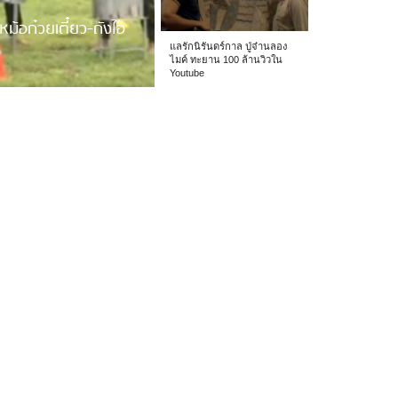
หม้อก๋วยเตี๋ยว-ถังไอ
แลรักนิรันดร์กาล ปู่จ๋านลอง
ไมค์ ทะยาน 100 ล้านวิวใน
Youtube
 รร.อนุบาลเชียง […]