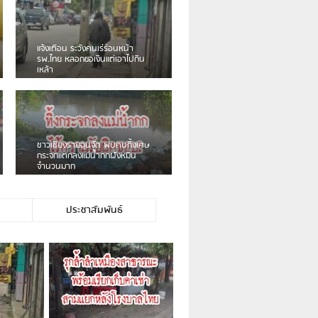
เดือนร้อน! ชาวเชียงรายบ่นรถ
Isuzu สีขาวซิ่งบายพาสเสียงดัง
สร้างความรำคาญ
ชาวผาลั้ง โวย ไร้หน่วยงานดูแล
ดินสไลด์ ต้องจัดการกันเอง
ประชาสัมพันธ์