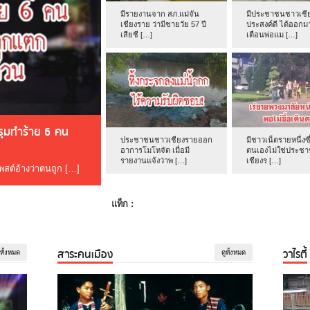
มีรายงานจาก สภ.แม่จัน
มีประชาชนชาวเชีย
เชียงราย ว่ามีชายวัย 57 ปี
ประสงค์ดี ได้ออกม
เสียชี […]
เตือนพ่อแม […]
ดรุมทำร้าย 6 คน
ประชาชนชาวเชียงรายออก
มีชาวเน็ตรายหนึ่งซึ
อาการโมโหจัด เมื่อมี
ตนเองไม่ใช่ประช
รายงานแจ้งว่าพ […]
เชียงร […]
โพสต์อ้างว่าตนถูก […]
แท็ก :
สาระคนเมือง
วาไรตี้
ูทั้งหมด
ดูทั้งหมด