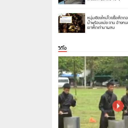
หนุ่มเชียงใหม่โวยซื้อเห็ดถ
น้ำพุร้อนแม่ขะจาน อ้างค
เอาเห็ดเก่ามาผสม
วิดีโอ