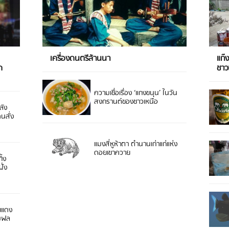
เครื่องดนตรีล้านนา
แก๊
ด
ชา
ความเชื่อเรื่อง ‘แกงขนุน’ ในวัน
สงกรานต์ของชาวเหนือ
ลัง
ดนสั่ง
แมงสี่หูห้าตา ตำนานเก่าแก่แห่ง
ดอยเขาควาย
ิ้ง
ั่ง
ยแดง
 มฟล