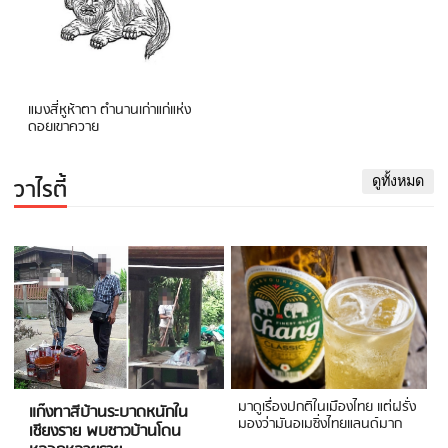
แมงสี่หูห้าตา ตำนานเก่าแก่แห่ง
ดอยเขาควาย
วาไรตี้
ดูทั้งหมด
มาดูเรื่องปกติในเมืองไทย แต่ฝรั่ง
แก๊งทาสีบ้านระบาดหนักใน
มองว่ามันอเมซิ่งไทยแลนด์มาก
เชียงราย พบชาวบ้านโดน