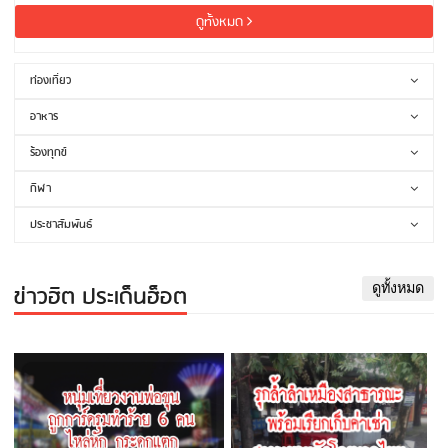
ดูทั้งหมด
ท่องเที่ยว
อาหาร
ร้องทุกข์
กีฬา
ประชาสัมพันธ์
ข่าวฮิต ประเด็นฮ็อต
ดูทั้งหมด