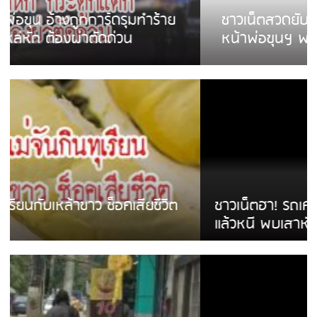
ชาวเน็ตสวดยับ! พบพม่าเร่ขายพวงมาลัย
หน้าพ่อขุนฯ พอไม่ซื้อเดินตาม
ชาวเน็ตฮา! รถเครื่องแม่สายชนป้ายร้านโลงศพ
แล้วหนี พบเสาหัก เบรคหัก หวิดได้ใช้บริการ