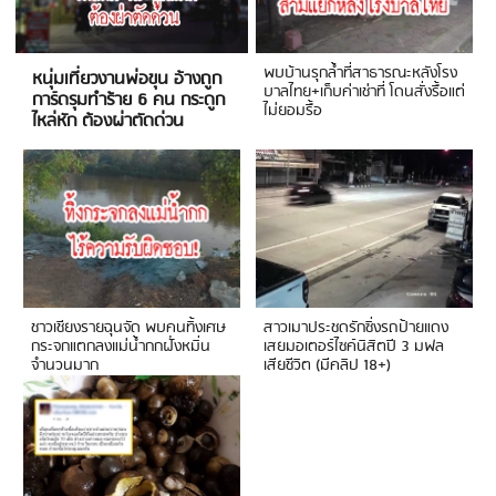
พบบ้านรุกล้ำที่สาธารณะหลังโรง
หนุ่มเที่ยวงานพ่อขุน อ้างถูก
บาลไทย+เก็บค่าเช่าที่ โดนสั่งรื้อแต่
การ์ดรุมทำร้าย 6 คน กระดูก
ไม่ยอมรื้อ
ไหล่หัก ต้องผ่าตัดด่วน
ชาวเชียงรายฉุนจัด พบคนทิ้งเศษ
สาวเมาประชดรักซิ่งรถป้ายแดง
กระจกแตกลงแม่น้ำกกฝั่งหมิ่น
เสยมอเตอร์ไซค์นิสิตปี 3 มฟล
จำนวนมาก
เสียชีวิต (มีคลิป 18+)