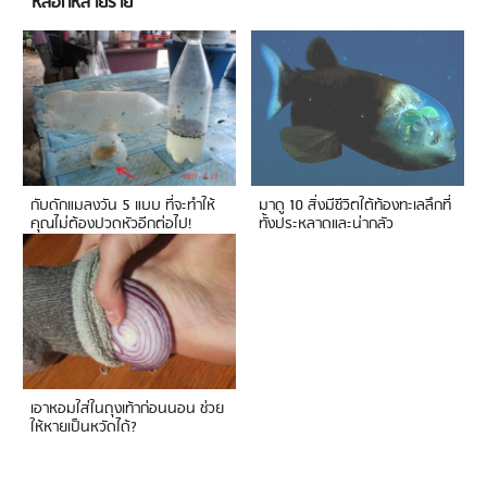
หลอกหลายราย
กับดักแมลงวัน 5 แบบ ที่จะทำให้
มาดู 10 สิ่งมีชีวิตใต้ท้องทะเลลึกที่
คุณไม่ต้องปวดหัวอีกต่อไป!
ทั้งประหลาดและน่ากลัว
เอาหอมใส่ในถุงเท้าก่อนนอน ช่วย
ให้หายเป็นหวัดได้?