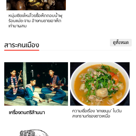
หนุ่มเชียงใหม่โวยซื้อเห็ดถอบน้ำพุ
ร้อนแม่ขะจาน อ้างคนขายเอาเห็ด
เก่ามาผสม
สาระคนเมือง
ดูทั้งหมด
ความเชื่อเรื่อง ‘แกงขนุน’ ในวัน
เครื่องดนตรีล้านนา
สงกรานต์ของชาวเหนือ