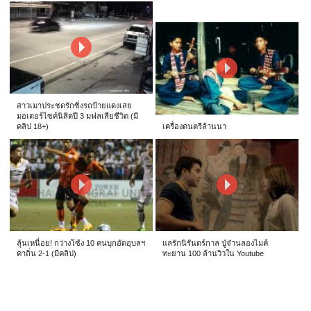
สาวเมาประชดรักซิ่งรถป้ายแดงเสย
มอเตอร์ไซค์นิสิตปี 3 มฟลเสียชีวิต (มี
คลิป 18+)
เครื่องดนตรีล้านนา
ลุ้นเหนื่อย! กว่างโซ้ง 10 คนบุกอัดอุบลฯ
แลรักนิรันดร์กาล ปู่จ๋านลองไมค์
คาถิ่น 2-1 (มีคลิป)
ทะยาน 100 ล้านวิวใน Youtube