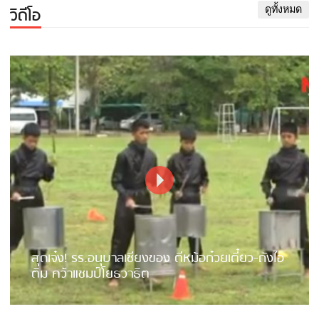
วิดีโอ
ดูทั้งหมด
สุดเจ๋ง! รร.อนุบาลเชียงของ ตีหม้อก๋วยเตี๋ยว-ถังไอ
ติม คว้าแชมป์โยธวาธิต