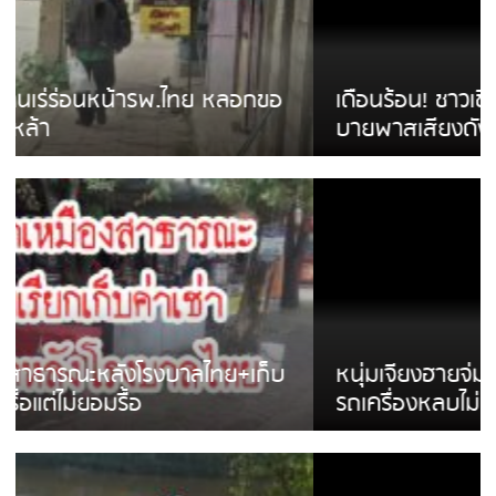
เดือนร้อน! ชาวเชียงรายบ่นรถ Isuzu สีขาวซิ่ง
บายพาสเสียงดังสร้างความรำคาญ
หนุ่มเจียงฮายจ่ม พบถังน้ำดื่มตกกลางถนน
รถเครื่องหลบไม่ทันล้มบาดเจ็บ