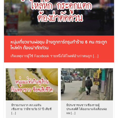
หนุ่มเที่ยวงานพ่อขุน อ้างถูกการ์ดรุมทำร้าย 6 คน กระดูก
ไหล่หัก ต้องผ่าตัดด่วน
เกิดเหตุจากผู้ใช้ Facebook รายหนึ่งได้โพสต์อ้างว่าตนถูก […]
มีรายงานจาก สภ.แม่จัน
มีประชาชนชาวเชียงรายผู้
เชียงราย ว่ามีชายวัย 57 ปี เสียชี
ประสงค์ดี ได้ออกมาแจ้งเตือนพ่อ
[…]
แม […]