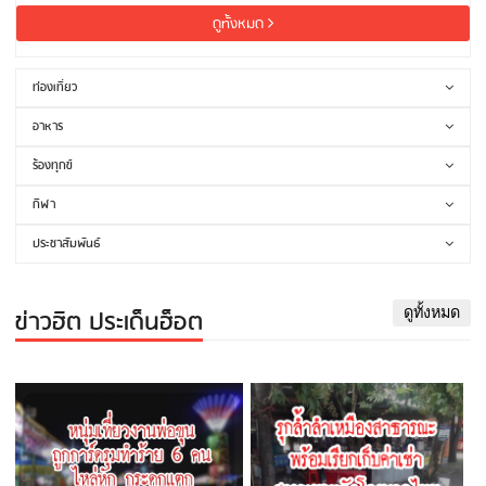
ดูทั้งหมด
ท่องเที่ยว
อาหาร
ร้องทุกข์
กีฬา
ประชาสัมพันธ์
ข่าวฮิต ประเด็นฮ็อต
ดูทั้งหมด