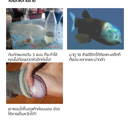
หลอกหลายราย
กับดักแมลงวัน 5 แบบ ที่จะทำให้
มาดู 10 สิ่งมีชีวิตใต้ท้องทะเลลึกที่
คุณไม่ต้องปวดหัวอีกต่อไป!
ทั้งประหลาดและน่ากลัว
เอาหอมใส่ในถุงเท้าก่อนนอน ช่วย
ให้หายเป็นหวัดได้?