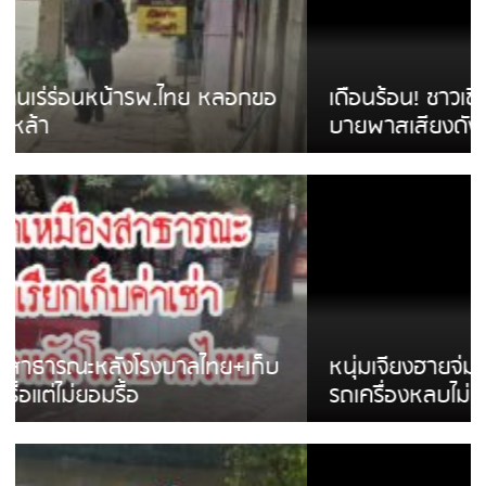
เดือนร้อน! ชาวเชียงรายบ่นรถ Isuzu สีขาวซิ่ง
บายพาสเสียงดังสร้างความรำคาญ
หนุ่มเจียงฮายจ่ม พบถังน้ำดื่มตกกลางถนน
รถเครื่องหลบไม่ทันล้มบาดเจ็บ