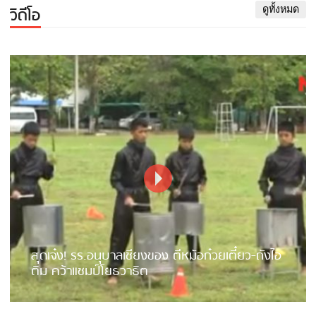
วิดีโอ
ดูทั้งหมด
สุดเจ๋ง! รร.อนุบาลเชียงของ ตีหม้อก๋วยเตี๋ยว-ถังไอ
ติม คว้าแชมป์โยธวาธิต