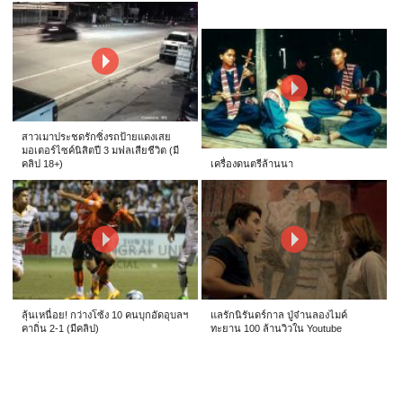
สาวเมาประชดรักซิ่งรถป้ายแดงเสย
มอเตอร์ไซค์นิสิตปี 3 มฟลเสียชีวิต (มี
คลิป 18+)
เครื่องดนตรีล้านนา
ลุ้นเหนื่อย! กว่างโซ้ง 10 คนบุกอัดอุบลฯ
แลรักนิรันดร์กาล ปู่จ๋านลองไมค์
คาถิ่น 2-1 (มีคลิป)
ทะยาน 100 ล้านวิวใน Youtube