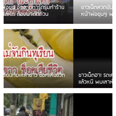
ชาวเน็ตสวดยับ! พบพม่าเร่ขายพวงมาลัย
หน้าพ่อขุนฯ พอไม่ซื้อเดินตาม
ชาวเน็ตฮา! รถเครื่องแม่สายชนป้ายร้านโลงศพ
แล้วหนี พบเสาหัก เบรคหัก หวิดได้ใช้บริการ