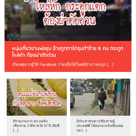
หนุ่มเที่ยวงานพ่อขุน อ้างถูกการ์ดรุมทำร้าย 6 คน กระดูก
ไหล่หัก ต้องผ่าตัดด่วน
เกิดเหตุจากผู้ใช้ Facebook รายหนึ่งได้โพสต์อ้างว่าตนถูก […]
มีรายงานจาก สภ.แม่จัน
มีประชาชนชาวเชียงรายผู้
เชียงราย ว่ามีชายวัย 57 ปี เสียชี
ประสงค์ดี ได้ออกมาแจ้งเตือนพ่อ
[…]
แม […]