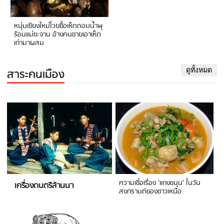
หนุ่มเชียงใหม่โวยซื้อเห็ดถอบน้ำพุ
ร้อนแม่ขะจาน อ้างคนขายเอาเห็ด
เก่ามาผสม
สาระคนเมือง
ดูทั้งหมด
ความเชื่อเรื่อง ‘แกงขนุน’ ในวัน
เครื่องดนตรีล้านนา
สงกรานต์ของชาวเหนือ