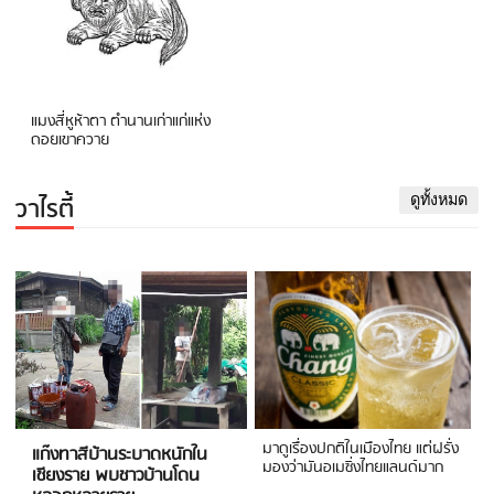
แมงสี่หูห้าตา ตำนานเก่าแก่แห่ง
ดอยเขาควาย
วาไรตี้
ดูทั้งหมด
มาดูเรื่องปกติในเมืองไทย แต่ฝรั่ง
แก๊งทาสีบ้านระบาดหนักใน
มองว่ามันอเมซิ่งไทยแลนด์มาก
เชียงราย พบชาวบ้านโดน