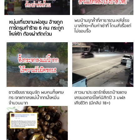
พบบ้านรุกล้ำที่สาธารณะหลังโรง
หนุ่มเที่ยวงานพ่อขุน อ้างถูก
บาลไทย+เก็บค่าเช่าที่ โดนสั่งรื้อแต่
การ์ดรุมทำร้าย 6 คน กระดูก
ไม่ยอมรื้อ
ไหล่หัก ต้องผ่าตัดด่วน
ชาวเชียงรายฉุนจัด พบคนทิ้งเศษ
สาวเมาประชดรักซิ่งรถป้ายแดง
กระจกแตกลงแม่น้ำกกฝั่งหมิ่น
เสยมอเตอร์ไซค์นิสิตปี 3 มฟล
จำนวนมาก
เสียชีวิต (มีคลิป 18+)