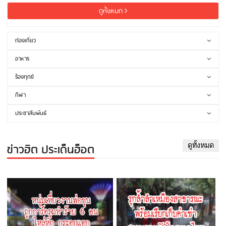
ดูทั้งหมด
ท่องเที่ยว
อาหาร
ร้องทุกข์
กีฬา
ประชาสัมพันธ์
ข่าวฮิต ประเด็นฮ็อต
ดูทั้งหมด