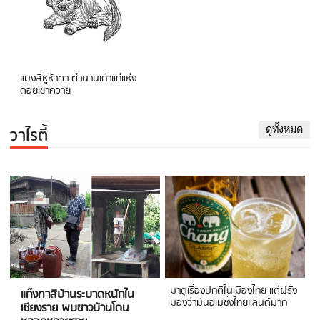
แมงสี่หูห้าตา ตำนานเก่าแก่แห่ง
ดอยเขาควาย
วาไรตี้
ดูทั้งหมด
มาดูเรื่องปกติในเมืองไทย แต่ฝรั่ง
แก๊งทาสีบ้านระบาดหนักใน
มองว่ามันอเมซิ่งไทยแลนด์มาก
เชียงราย พบชาวบ้านโดน