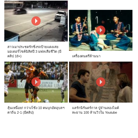
สาวเมาประชดรักซิ่งรถป้ายแดงเสย
มอเตอร์ไซค์นิสิตปี 3 มฟลเสียชีวิต (มี
คลิป 18+)
เครื่องดนตรีล้านนา
ลุ้นเหนื่อย! กว่างโซ้ง 10 คนบุกอัดอุบลฯ
แลรักนิรันดร์กาล ปู่จ๋านลองไมค์
คาถิ่น 2-1 (มีคลิป)
ทะยาน 100 ล้านวิวใน Youtube