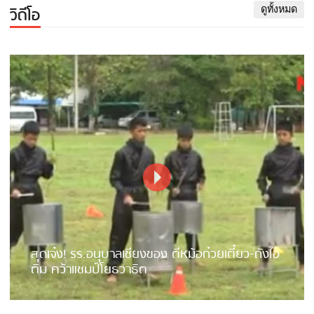
วิดีโอ
ดูทั้งหมด
สุดเจ๋ง! รร.อนุบาลเชียงของ ตีหม้อก๋วยเตี๋ยว-ถังไอ
ติม คว้าแชมป์โยธวาธิต