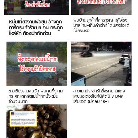
พบบ้านรุกล้ำที่สาธารณะหลังโรง
หนุ่มเที่ยวงานพ่อขุน อ้างถูก
บาลไทย+เก็บค่าเช่าที่ โดนสั่งรื้อแต่
การ์ดรุมทำร้าย 6 คน กระดูก
ไม่ยอมรื้อ
ไหล่หัก ต้องผ่าตัดด่วน
ชาวเชียงรายฉุนจัด พบคนทิ้งเศษ
สาวเมาประชดรักซิ่งรถป้ายแดง
กระจกแตกลงแม่น้ำกกฝั่งหมิ่น
เสยมอเตอร์ไซค์นิสิตปี 3 มฟล
จำนวนมาก
เสียชีวิต (มีคลิป 18+)