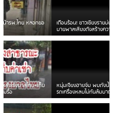
เดือนร้อน! ชาวเชียงรายบ่นรถ Isuzu สีขาวซิ่ง
บายพาสเสียงดังสร้างความรำคาญ
หนุ่มเจียงฮายจ่ม พบถังน้ำดื่มตกกลางถนน
รถเครื่องหลบไม่ทันล้มบาดเจ็บ