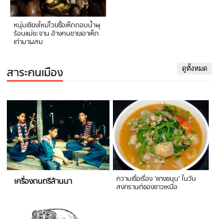
หนุ่มเชียงใหม่โวยซื้อเห็ดถอบน้ำพุ
ร้อนแม่ขะจาน อ้างคนขายเอาเห็ด
เก่ามาผสม
สาระคนเมือง
ดูทั้งหมด
ความเชื่อเรื่อง ‘แกงขนุน’ ในวัน
เครื่องดนตรีล้านนา
สงกรานต์ของชาวเหนือ