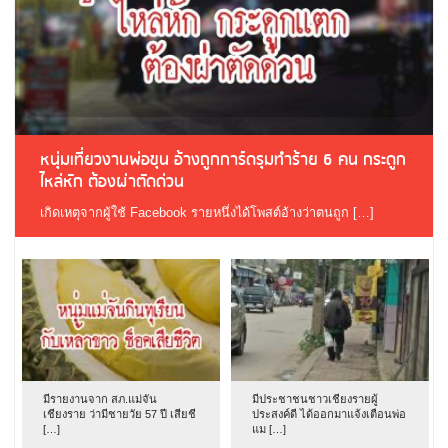
หนุ่มเที่ยวงานพ่อขุน อ้างถูกการ์ดรุมทำร้าย 6 คน กระดูก
ไหล่หัก ต้องผ่าตัดด่วน
เกิดเหตุจากผู้ใช้ Facebook รายหนึ่งได้โพสต์อ้างว่าตนถูก […]
มีรายงานจาก สภ.แม่จัน
มีประชาชนชาวเชียงรายผู้
เชียงราย ว่ามีชายวัย 57 ปี เสียชี
ประสงค์ดี ได้ออกมาแจ้งเตือนพ่อ
[…]
แม […]