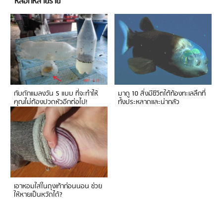
หลอกหลายราย
กับดักแมลงวัน 5 แบบ ที่จะทำให้
มาดู 10 สิ่งมีชีวิตใต้ท้องทะเลลึกที่
คุณไม่ต้องปวดหัวอีกต่อไป!
ทั้งประหลาดและน่ากลัว
เอาหอมใส่ในถุงเท้าก่อนนอน ช่วย
ให้หายเป็นหวัดได้?