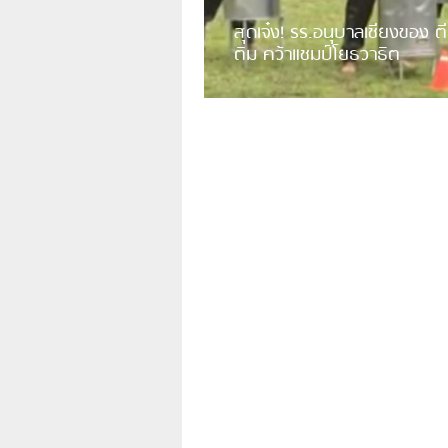
สุดเจ๋ง! รร.อนุบาลเชียงของ ตี
ติม คว้าแชมป์โยธวาธิต
มีการเปิดเผยคลิปวิดีโอของวงโยธวาธิต