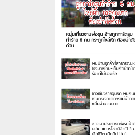
หนุ่มเที่ยวงานพ่อขุน อ้างถูกการ์ดรุม
ทำร้าย 6 คน กระดูกไหล่หัก ต้องผ่าตั
ด่วน
พบบ้านรุกล้ำที่สาธารณะห
โรงบาลไทย+เก็บค่าเช่าที่ โ
รื้อแต่ไม่ยอมรื้อ
ชาวเชียงรายฉุนจัด พบคนท
เศษกระจกแตกลงแม่น้ำกกฝ
หมิ่นจำนวนมาก
สาวเมาประชดรักซิ่งรถป้า
เสยมอเตอร์ไซค์นิสิตปี 3
เสียชีวิต (มีคลิป 18+)