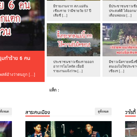
มีรายงานจาก สภ.แม่จัน
มีประชาชนชาวเชีย
เชียงราย ว่ามีชายวัย 57 ปี
ประสงค์ดี ได้ออกม
เสียชี […]
เตือนพ่อแม […]
ดรุมทำร้าย 6 คน
ประชาชนชาวเชียงรายออก
มีชาวเน็ตรายหนึ่งซึ
อาการโมโหจัด เมื่อมี
ตนเองไม่ใช่ประช
รายงานแจ้งว่าพ […]
เชียงร […]
โพสต์อ้างว่าตนถูก […]
แท็ก :
สาระคนเมือง
วาไรตี้
ูทั้งหมด
ดูทั้งหมด