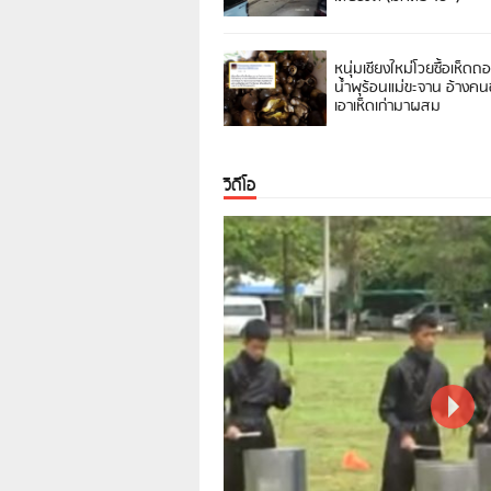
หนุ่มเชียงใหม่โวยซื้อเห็ดถ
น้ำพุร้อนแม่ขะจาน อ้างค
เอาเห็ดเก่ามาผสม
วิดีโอ