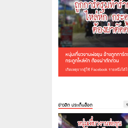
หนุ่มเที่ยวงานพ่อขุน อ้างถูกการ์
กระดูกไหล่หัก ต้องผ่าตัดด่วน
เกิดเหตุจากผู้ใช้ Facebook รายหนึ่งได้
ข่าวฮิต ประเด็นฮ็อต
ด