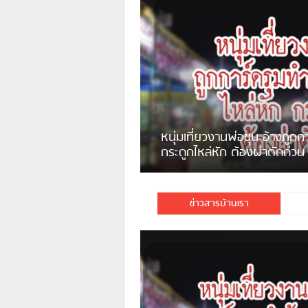
แจ้งเตือน ระวังคนเร่ร่อนหน้า
รพ.ไทย หลอกขอเงินแต่เอาไปกิน
เหล้า
ชาวเน็ตสวดยับ! พบพม่าเร่
ชาวเชียงรายฉุนจัด พบคนทิ้งเศษ
พอไม่ซื้อเดินตาม
กระจกแตกลงแม่น้ำกกฝั่งหมิ่น
จำนวนมาก
ข่าวสารบ้านเรา
มีชาวเน็ตรายหนึ่งซึ่งแจ้งว่าตนเองไม