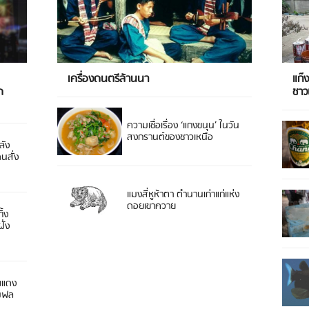
เครื่องดนตรีล้านนา
แก๊
ด
ชา
ความเชื่อเรื่อง ‘แกงขนุน’ ในวัน
สงกรานต์ของชาวเหนือ
ลัง
ดนสั่ง
แมงสี่หูห้าตา ตำนานเก่าแก่แห่ง
ดอยเขาควาย
ิ้ง
ั่ง
ยแดง
 มฟล