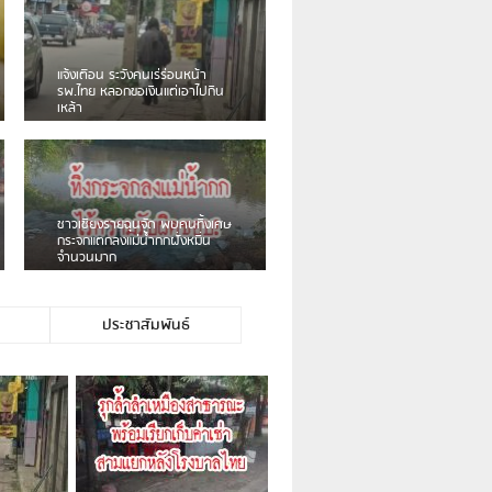
เดือนร้อน! ชาวเชียงรายบ่นรถ
Isuzu สีขาวซิ่งบายพาสเสียงดัง
สร้างความรำคาญ
ชาวผาลั้ง โวย ไร้หน่วยงานดูแล
ดินสไลด์ ต้องจัดการกันเอง
ประชาสัมพันธ์