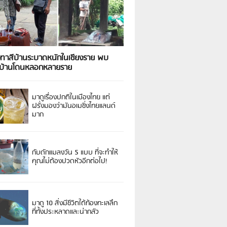
งทาสีบ้านระบาดหนักในเชียงราย พบ
วบ้านโดนหลอกหลายราย
มาดูเรื่องปกติในเมืองไทย แต่
ฝรั่งมองว่ามันอเมซิ่งไทยแลนด์
มาก
กับดักแมลงวัน 5 แบบ ที่จะทำให้
คุณไม่ต้องปวดหัวอีกต่อไป!
มาดู 10 สิ่งมีชีวิตใต้ท้องทะเลลึก
ที่ทั้งประหลาดและน่ากลัว