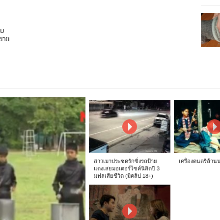
อบ
นขาย
สาวเมาประชดรักซิ่งรถป้าย
เครื่องดนตรีล้าน
แดงเสยมอเตอร์ไซค์นิสิตปี 3
มฟลเสียชีวิต (มีคลิป 18+)