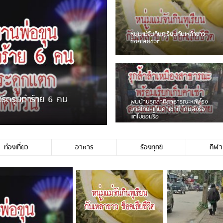
ชาวเน็ตฮา! รถเครื่องแม่สายชน
ป้ายร้านโลงศพแล้วหนี พบเสาหัก
เบรคหัก หวิดได้ใช้บริการ
ขายพวงมาลัยหน้าพ่อขุนฯ
หนุ่มเจียงฮายจ่ม พบถังน้ำดื่มตก
กลางถนน รถเครื่องหลบไม่ทันล้ม
บาดเจ็บ
ท่องเที่ยว
อาหาร
ร้องทุกข์
กีฬา
่ใช่ประชาชนชาวเชียงร […]