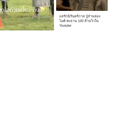
หม้อก๋วยเตี๋ยว-ถังไอ
แลรักนิรันดร์กาล ปู่จ๋านลอง
ไมค์ ทะยาน 100 ล้านวิวใน
Youtube
 รร.อนุบาลเชียง […]