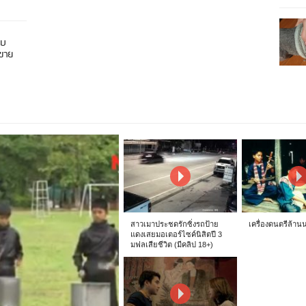
อบ
นขาย
สาวเมาประชดรักซิ่งรถป้าย
เครื่องดนตรีล้าน
แดงเสยมอเตอร์ไซค์นิสิตปี 3
มฟลเสียชีวิต (มีคลิป 18+)