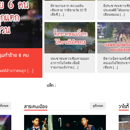
มีรายงานจาก สภ.แม่จัน
มีประชาชนชาวเชีย
เชียงราย ว่ามีชายวัย 57 ปี
ประสงค์ดี ได้ออกม
เสียชี […]
เตือนพ่อแม […]
ดรุมทำร้าย 6 คน
ประชาชนชาวเชียงรายออก
มีชาวเน็ตรายหนึ่งซึ
อาการโมโหจัด เมื่อมี
ตนเองไม่ใช่ประช
รายงานแจ้งว่าพ […]
เชียงร […]
โพสต์อ้างว่าตนถูก […]
แท็ก :
สาระคนเมือง
วาไรตี้
ูทั้งหมด
ดูทั้งหมด