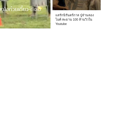
หม้อก๋วยเตี๋ยว-ถังไอ
แลรักนิรันดร์กาล ปู่จ๋านลอง
ไมค์ ทะยาน 100 ล้านวิวใน
Youtube
 รร.อนุบาลเชียง […]