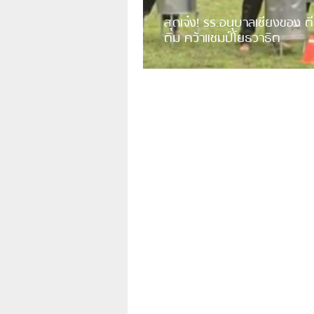
สุดเจ๋ง! รร.อนุบาลเชียงของ ตี
ติม คว้าแชมป์โยธวาธิต
มีการเปิดเผยคลิปวิดีโอของวงโยธวาธิต