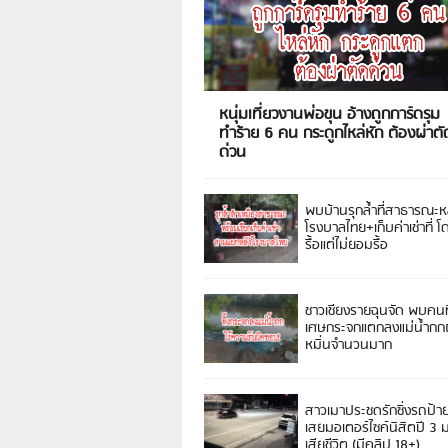
หนุ่มเที่ยวงานพ่อขุน อ้างถูกการ์ดรุม
ทำร้าย 6 คน กระดูกไหล่หัก ต้องผ่าตั
ด่วน
พบบ้านรุกล้ำที่สาธารณะห
โรงบาลไทย+เก็บค่าเช่าที่ โ
รื้อแต่ไม่ยอมรื้อ
ชาวเชียงรายฉุนจัด พบคนท
เศษกระจกแตกลงแม่น้ำกกฝ
หมิ่นจำนวนมาก
สาวเมาประชดรักซิ่งรถป้า
เสยมอเตอร์ไซค์นิสิตปี 3
เสียชีวิต (มีคลิป 18+)