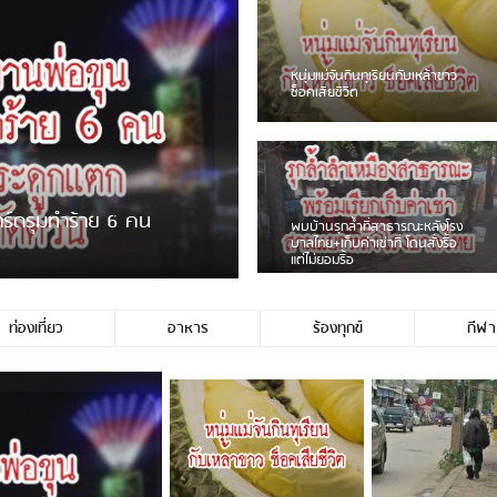
ชาวเน็ตฮา! รถเครื่องแม่สายชน
ป้ายร้านโลงศพแล้วหนี พบเสาหัก
เบรคหัก หวิดได้ใช้บริการ
ายพวงมาลัยหน้าพ่อขุนฯ
หนุ่มเจียงฮายจ่ม พบถังน้ำดื่มตก
กลางถนน รถเครื่องหลบไม่ทันล้ม
บาดเจ็บ
ท่องเที่ยว
อาหาร
ร้องทุกข์
กีฬา
่ประชาชนชาวเชียงร […]