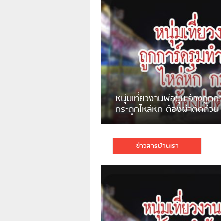
ชาวเน็ตสวดยับ! พบพม่าเร่ข
พอไม่ซื้อเดินตาม
ข่าวสารบ้านเรา
มีชาวเน็ตรายหนึ่งซึ่งแจ้งว่าตนเองไม่ใช