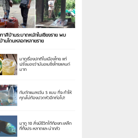
งทาสีบ้านระบาดหนักในเชียงราย พบ
วบ้านโดนหลอกหลายราย
มาดูเรื่องปกติในเมืองไทย แต่
ฝรั่งมองว่ามันอเมซิ่งไทยแลนด์
มาก
กับดักแมลงวัน 5 แบบ ที่จะทำให้
คุณไม่ต้องปวดหัวอีกต่อไป!
มาดู 10 สิ่งมีชีวิตใต้ท้องทะเลลึก
ที่ทั้งประหลาดและน่ากลัว