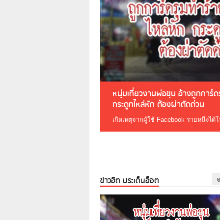
หนุ่มเที่ยวงานพ่อขุน อ้างถูกการ์
กระดูกไหล่หัก ต้องผ่าตัดด่วน
เกิดเหตุจากผู้ใช้ Facebook รายหนึ่งได้
ข่าวฮิต ประเด็นฮ็อต
ด