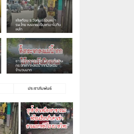
เดือนร้อน! ชาวเชียงรายบ่นรถ
Isuzu สีขาวซิ่งบายพาสเสียงดัง
สร้างความรำคาญ
ชาวผาลั้ง โวย ไร้หน่วยงานดูแล
ดินสไลด์ ต้องจัดการกันเอง
ประชาสัมพันธ์