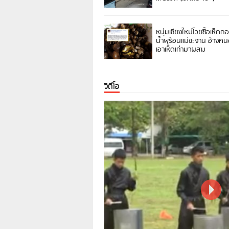
หนุ่มเชียงใหม่โวยซื้อเห็ดถ
น้ำพุร้อนแม่ขะจาน อ้างค
เอาเห็ดเก่ามาผสม
วิดีโอ