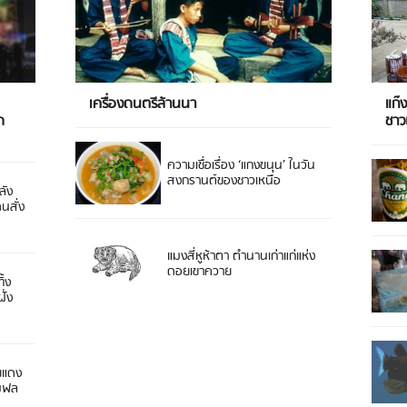
เครื่องดนตรีล้านนา
แก๊
ด
ชา
ความเชื่อเรื่อง ‘แกงขนุน’ ในวัน
สงกรานต์ของชาวเหนือ
ลัง
ดนสั่ง
แมงสี่หูห้าตา ตำนานเก่าแก่แห่ง
ดอยเขาควาย
ิ้ง
ั่ง
ยแดง
 มฟล