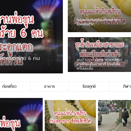
ชาวเน็ตฮา! รถเครื่องแม่สายชน
ป้ายร้านโลงศพแล้วหนี พบเสาหัก
เบรคหัก หวิดได้ใช้บริการ
่ขายพวงมาลัยหน้าพ่อขุนฯ
หนุ่มเจียงฮายจ่ม พบถังน้ำดื่มตก
กลางถนน รถเครื่องหลบไม่ทันล้ม
บาดเจ็บ
ท่องเที่ยว
อาหาร
ร้องทุกข์
กีฬา
ไม่ใช่ประชาชนชาวเชียงร […]