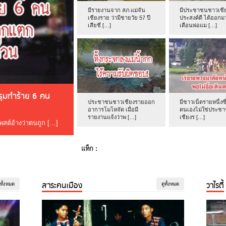
มีรายงานจาก สภ.แม่จัน
มีประชาชนชาวเชีย
เชียงราย ว่ามีชายวัย 57 ปี
ประสงค์ดี ได้ออกม
เสียชี […]
เตือนพ่อแม […]
ดรุมทำร้าย 6 คน
ประชาชนชาวเชียงรายออก
มีชาวเน็ตรายหนึ่งซึ
อาการโมโหจัด เมื่อมี
ตนเองไม่ใช่ประช
รายงานแจ้งว่าพ […]
เชียงร […]
โพสต์อ้างว่าตนถูก […]
แท็ก :
สาระคนเมือง
วาไรตี้
ูทั้งหมด
ดูทั้งหมด