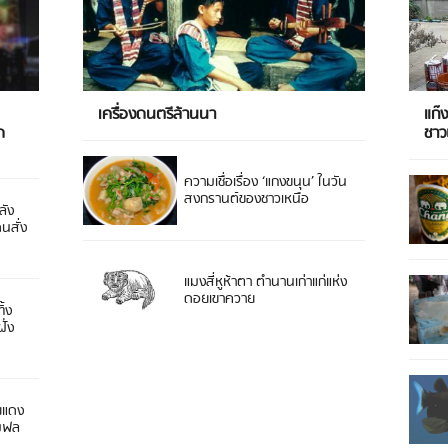
เครื่องดนตรีล้านนา
แก๊
ด
ชา
ความเชื่อเรื่อง ‘แกงขนุน’ ในวัน
สงกรานต์ของชาวเหนือ
ลัง
ดนสั่ง
แมงสี่หูห้าตา ตำนานเก่าแก่แห่ง
ดอยเขาควาย
ิ้ง
ั่ง
ยแดง
 มฟล