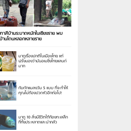
งทาสีบ้านระบาดหนักในเชียงราย พบ
วบ้านโดนหลอกหลายราย
มาดูเรื่องปกติในเมืองไทย แต่
ฝรั่งมองว่ามันอเมซิ่งไทยแลนด์
มาก
กับดักแมลงวัน 5 แบบ ที่จะทำให้
คุณไม่ต้องปวดหัวอีกต่อไป!
มาดู 10 สิ่งมีชีวิตใต้ท้องทะเลลึก
ที่ทั้งประหลาดและน่ากลัว