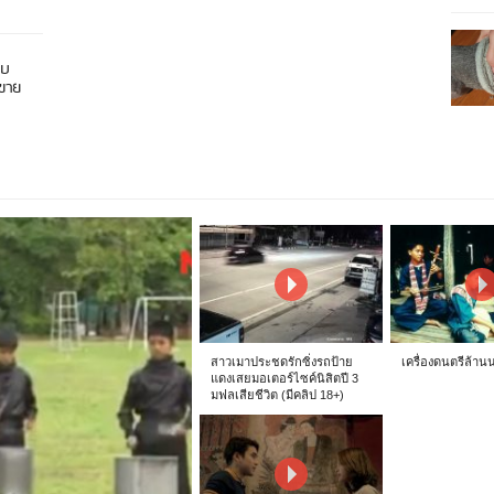
อบ
นขาย
สาวเมาประชดรักซิ่งรถป้าย
เครื่องดนตรีล้าน
แดงเสยมอเตอร์ไซค์นิสิตปี 3
มฟลเสียชีวิต (มีคลิป 18+)