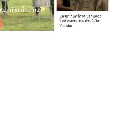
หม้อก๋วยเตี๋ยว-ถังไอ
แลรักนิรันดร์กาล ปู่จ๋านลอง
ไมค์ ทะยาน 100 ล้านวิวใน
Youtube
 รร.อนุบาลเชียง […]