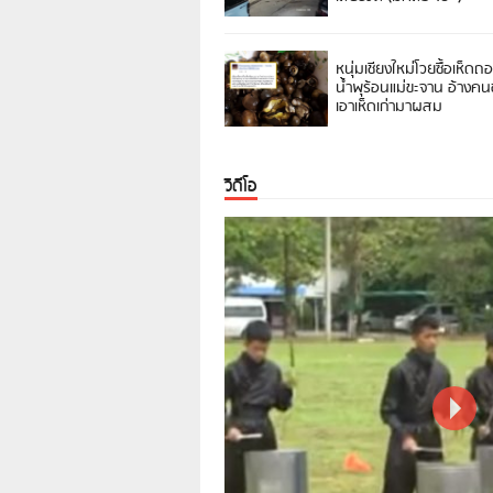
หนุ่มเชียงใหม่โวยซื้อเห็ดถ
น้ำพุร้อนแม่ขะจาน อ้างค
เอาเห็ดเก่ามาผสม
วิดีโอ