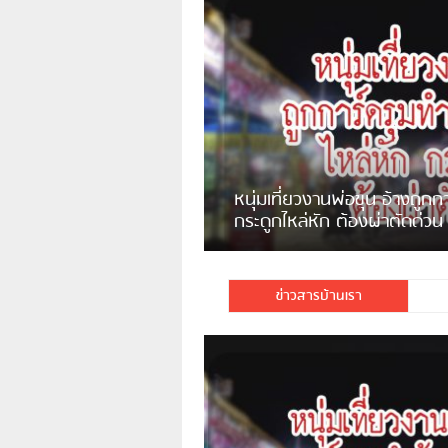
แจ้งเตือน ระวังคนเร่ร่อนหน้า
รพ.ไทย หลอกขอเงินแต่เอาไปกิน
เหล้า
ชาวเน็ตสวดยับ! พบพม่าเร
ชาวเชียงรายฉุนจัด พบคนทิ้งเศษ
พอไม่ซื้อเดินตาม
กระจกแตกลงแม่น้ำกกฝั่งหมิ่น
จำนวนมาก
ข่าวสารบ้านเรา
มีชาวเน็ตรายหนึ่งซึ่งแจ้งว่าตนเอง