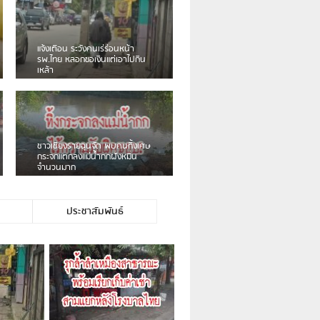
เดือนร้อน! ชาวเชียงรายบ่นรถ
Isuzu สีขาวซิ่งบายพาสเสียงดัง
สร้างความรำคาญ
ชาวผาลั้ง โวย ไร้หน่วยงานดูแล
ดินสไลด์ ต้องจัดการกันเอง
ประชาสัมพันธ์