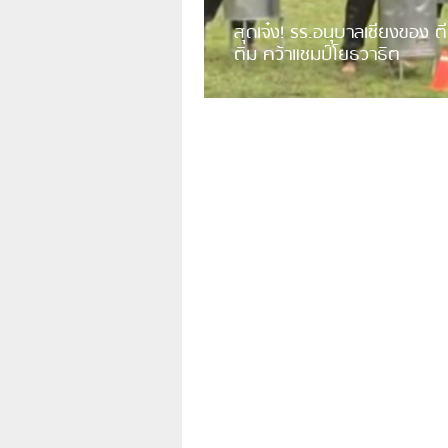
สุดเจ๋ง! รร.อนุบาลเชียงของ ตี
ติม คว้าแชมป์โยธวาธิต
มีการเปิดเผยคลิปวิดีโอของวงโยธวาธิต