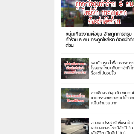
หนุ่มเที่ยวงานพ่อขุน อ้างถูกการ์ดรุม
ทำร้าย 6 คน กระดูกไหล่หัก ต้องผ่าตั
ด่วน
พบบ้านรุกล้ำที่สาธารณะห
โรงบาลไทย+เก็บค่าเช่าที่ โ
รื้อแต่ไม่ยอมรื้อ
ชาวเชียงรายฉุนจัด พบคนท
เศษกระจกแตกลงแม่น้ำกกฝ
หมิ่นจำนวนมาก
สาวเมาประชดรักซิ่งรถป้า
เสยมอเตอร์ไซค์นิสิตปี 3
เสียชีวิต (มีคลิป 18+)