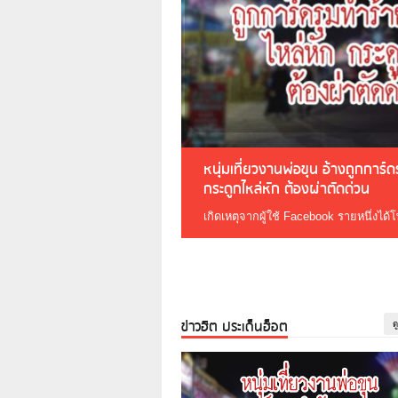
หนุ่มเที่ยวงานพ่อขุน อ้างถูกการ์
กระดูกไหล่หัก ต้องผ่าตัดด่วน
เกิดเหตุจากผู้ใช้ Facebook รายหนึ่งได้
ข่าวฮิต ประเด็นฮ็อต
ด