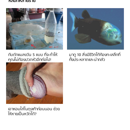
หลอกหลายราย
กับดักแมลงวัน 5 แบบ ที่จะทำให้
มาดู 10 สิ่งมีชีวิตใต้ท้องทะเลลึกที่
คุณไม่ต้องปวดหัวอีกต่อไป!
ทั้งประหลาดและน่ากลัว
เอาหอมใส่ในถุงเท้าก่อนนอน ช่วย
ให้หายเป็นหวัดได้?