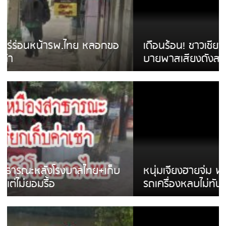
เดือนร้อน! ชาวเชียงรายบ่นรถ Isuzu สีขาวซิ่ง
บายพาสเสียงดังสร้างความรำคาญ
หนุ่มเจียงฮายจ่ม พบถังน้ำดื่มตกกลางถนน
รถเครื่องหลบไม่ทันล้มบาดเจ็บ