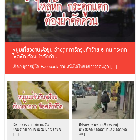
หนุ่มเที่ยวงานพ่อขุน อ้างถูกการ์ดรุมทำร้าย 6 คน กระดูก
ไหล่หัก ต้องผ่าตัดด่วน
เกิดเหตุจากผู้ใช้ Facebook รายหนึ่งได้โพสต์อ้างว่าตนถูก […]
มีรายงานจาก สภ.แม่จัน
มีประชาชนชาวเชียงรายผู้
เชียงราย ว่ามีชายวัย 57 ปี เสียชี
ประสงค์ดี ได้ออกมาแจ้งเตือนพ่อ
[…]
แม […]