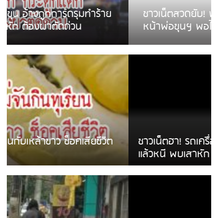
ชาวเน็ตสวดยับ! พบพม่าเร่ขายพวงมาลัย
หน้าพ่อขุนฯ พอไม่ซื้อเดินตาม
ชาวเน็ตฮา! รถเครื่องแม่สายชนป้ายร้านโลงศพ
แล้วหนี พบเสาหัก เบรคหัก หวิดได้ใช้บริการ