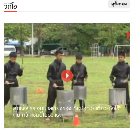
วิดีโอ
ดูทั้งหมด
สุดเจ๋ง! รร.อนุบาลเชียงของ ตีหม้อก๋วยเตี๋ยว-ถังไอ
ติม คว้าแชมป์โยธวาธิต