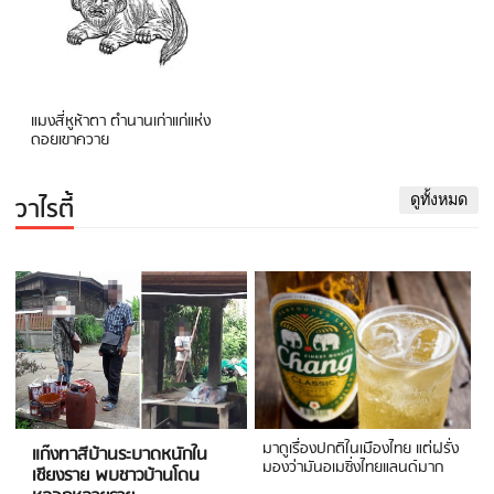
แมงสี่หูห้าตา ตำนานเก่าแก่แห่ง
ดอยเขาควาย
วาไรตี้
ดูทั้งหมด
มาดูเรื่องปกติในเมืองไทย แต่ฝรั่ง
แก๊งทาสีบ้านระบาดหนักใน
มองว่ามันอเมซิ่งไทยแลนด์มาก
เชียงราย พบชาวบ้านโดน