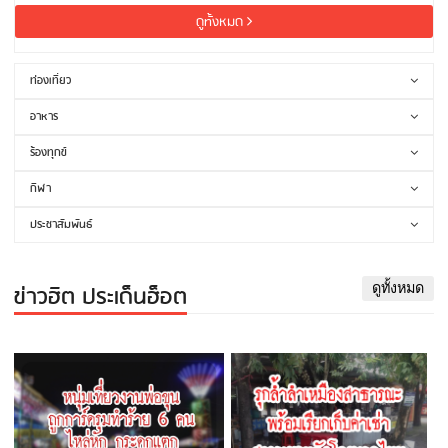
ดูทั้งหมด
ท่องเที่ยว
อาหาร
ร้องทุกข์
กีฬา
ประชาสัมพันธ์
ข่าวฮิต ประเด็นฮ็อต
ดูทั้งหมด