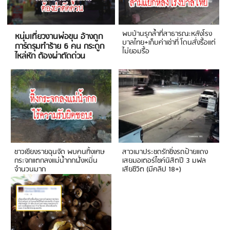
พบบ้านรุกล้ำที่สาธารณะหลังโรง
หนุ่มเที่ยวงานพ่อขุน อ้างถูก
บาลไทย+เก็บค่าเช่าที่ โดนสั่งรื้อแต่
การ์ดรุมทำร้าย 6 คน กระดูก
ไม่ยอมรื้อ
ไหล่หัก ต้องผ่าตัดด่วน
ชาวเชียงรายฉุนจัด พบคนทิ้งเศษ
สาวเมาประชดรักซิ่งรถป้ายแดง
กระจกแตกลงแม่น้ำกกฝั่งหมิ่น
เสยมอเตอร์ไซค์นิสิตปี 3 มฟล
จำนวนมาก
เสียชีวิต (มีคลิป 18+)