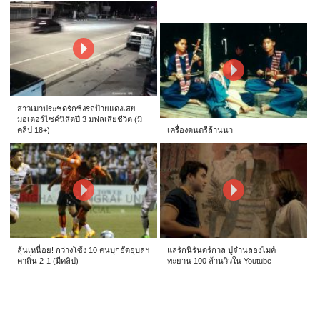
สาวเมาประชดรักซิ่งรถป้ายแดงเสย
มอเตอร์ไซค์นิสิตปี 3 มฟลเสียชีวิต (มี
คลิป 18+)
เครื่องดนตรีล้านนา
ลุ้นเหนื่อย! กว่างโซ้ง 10 คนบุกอัดอุบลฯ
แลรักนิรันดร์กาล ปู่จ๋านลองไมค์
คาถิ่น 2-1 (มีคลิป)
ทะยาน 100 ล้านวิวใน Youtube