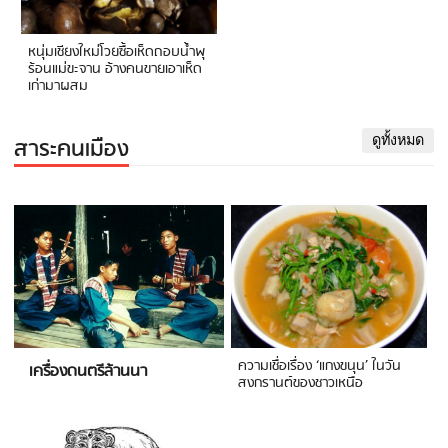
หนุ่มเชียงใหม่โวยซื้อเห็ดถอบน้ำพุ
ร้อนแม่ขะจาน อ้างคนขายเอาเห็ด
เก่ามาผสม
สาระคนเมือง
ดูทั้งหมด
ความเชื่อเรื่อง ‘แกงขนุน’ ในวัน
เครื่องดนตรีล้านนา
สงกรานต์ของชาวเหนือ