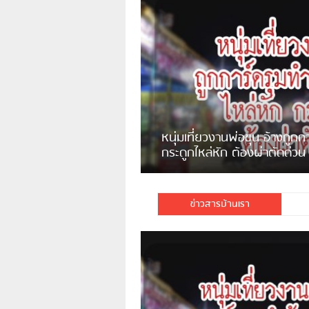
แจ้งเตือน ระวังคนเร่ร่อนหน้า
รพ.ไทย หลอกขอเงินแต่เอาไปกิน
เหล้า
ชาวเน็ตสวดยับ! พบพม่าเร่
ชาวเชียงรายฉุนจัด พบคนทิ้งเศษ
พอไม่ซื้อเดินตาม
กระจกแตกลงแม่น้ำกกฝั่งหมิ่น
จำนวนมาก
ข่าวสารบ้านเรา
มีชาวเน็ตรายหนึ่งซึ่งแจ้งว่าตนเองไม