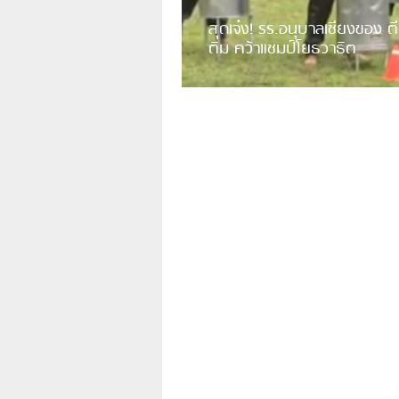
สุดเจ๋ง! รร.อนุบาลเชียงของ ตี
ติม คว้าแชมป์โยธวาธิต
มีการเปิดเผยคลิปวิดีโอของวงโยธวาธิต