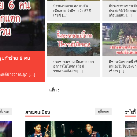
มีรายงานจาก สภ.แม่จัน
มีประชาชนชาวเชีย
เชียงราย ว่ามีชายวัย 57 ปี
ประสงค์ดี ได้ออกม
เสียชี […]
เตือนพ่อแม […]
ดรุมทำร้าย 6 คน
ประชาชนชาวเชียงรายออก
มีชาวเน็ตรายหนึ่งซึ
อาการโมโหจัด เมื่อมี
ตนเองไม่ใช่ประช
รายงานแจ้งว่าพ […]
เชียงร […]
โพสต์อ้างว่าตนถูก […]
แท็ก :
สาระคนเมือง
วาไรตี้
ูทั้งหมด
ดูทั้งหมด