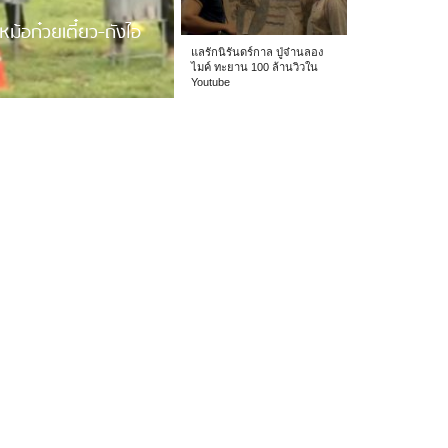
หม้อก๋วยเตี๋ยว-ถังไอ
แลรักนิรันดร์กาล ปู่จ๋านลอง
ไมค์ ทะยาน 100 ล้านวิวใน
Youtube
 รร.อนุบาลเชียง […]