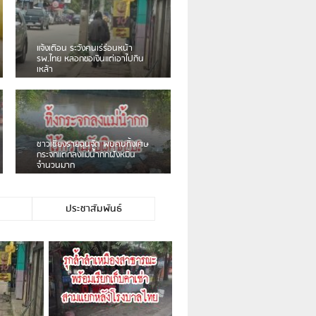
เดือนร้อน! ชาวเชียงรายบ่นรถ
Isuzu สีขาวซิ่งบายพาสเสียงดัง
สร้างความรำคาญ
ชาวผาลั้ง โวย ไร้หน่วยงานดูแล
ดินสไลด์ ต้องจัดการกันเอง
ประชาสัมพันธ์