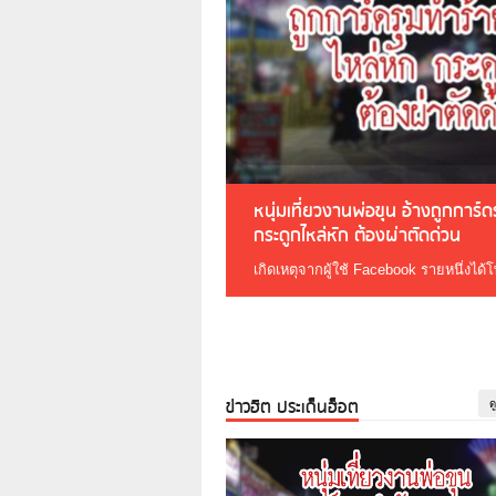
หนุ่มเที่ยวงานพ่อขุน อ้างถูกการ์
กระดูกไหล่หัก ต้องผ่าตัดด่วน
เกิดเหตุจากผู้ใช้ Facebook รายหนึ่งได้
ข่าวฮิต ประเด็นฮ็อต
ด