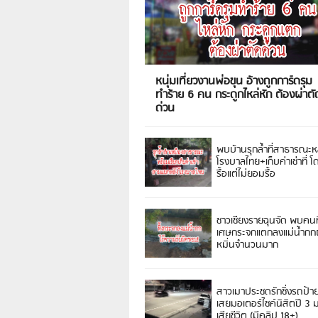
หนุ่มเที่ยวงานพ่อขุน อ้างถูกการ์ดรุม
ทำร้าย 6 คน กระดูกไหล่หัก ต้องผ่าตั
ด่วน
พบบ้านรุกล้ำที่สาธารณะห
โรงบาลไทย+เก็บค่าเช่าที่ โ
รื้อแต่ไม่ยอมรื้อ
ชาวเชียงรายฉุนจัด พบคนท
เศษกระจกแตกลงแม่น้ำกกฝ
หมิ่นจำนวนมาก
สาวเมาประชดรักซิ่งรถป้า
เสยมอเตอร์ไซค์นิสิตปี 3
เสียชีวิต (มีคลิป 18+)