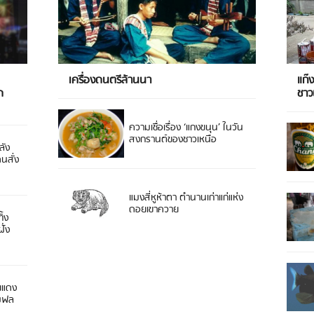
เครื่องดนตรีล้านนา
แก๊
ด
ชา
ความเชื่อเรื่อง ‘แกงขนุน’ ในวัน
สงกรานต์ของชาวเหนือ
ลัง
ดนสั่ง
แมงสี่หูห้าตา ตำนานเก่าแก่แห่ง
ดอยเขาควาย
ิ้ง
ั่ง
ยแดง
 มฟล