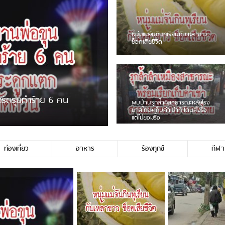
ชาวเน็ตฮา! รถเครื่องแม่สายชน
ป้ายร้านโลงศพแล้วหนี พบเสาหัก
เบรคหัก หวิดได้ใช้บริการ
ขายพวงมาลัยหน้าพ่อขุนฯ
หนุ่มเจียงฮายจ่ม พบถังน้ำดื่มตก
กลางถนน รถเครื่องหลบไม่ทันล้ม
บาดเจ็บ
ท่องเที่ยว
อาหาร
ร้องทุกข์
กีฬา
่ใช่ประชาชนชาวเชียงร […]