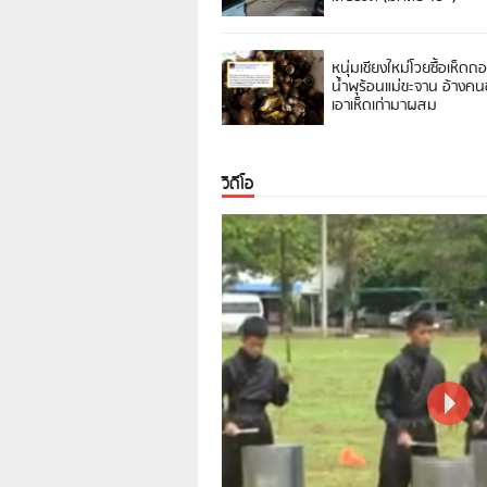
หนุ่มเชียงใหม่โวยซื้อเห็ดถ
น้ำพุร้อนแม่ขะจาน อ้างค
เอาเห็ดเก่ามาผสม
วิดีโอ