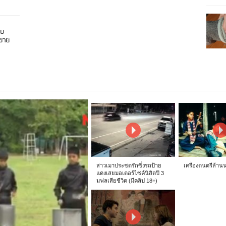
อบ
นขาย
สาวเมาประชดรักซิ่งรถป้าย
เครื่องดนตรีล้าน
แดงเสยมอเตอร์ไซค์นิสิตปี 3
มฟลเสียชีวิต (มีคลิป 18+)