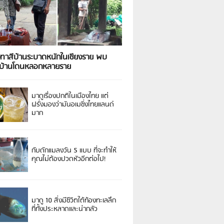
งทาสีบ้านระบาดหนักในเชียงราย พบ
วบ้านโดนหลอกหลายราย
มาดูเรื่องปกติในเมืองไทย แต่
ฝรั่งมองว่ามันอเมซิ่งไทยแลนด์
มาก
กับดักแมลงวัน 5 แบบ ที่จะทำให้
คุณไม่ต้องปวดหัวอีกต่อไป!
มาดู 10 สิ่งมีชีวิตใต้ท้องทะเลลึก
ที่ทั้งประหลาดและน่ากลัว