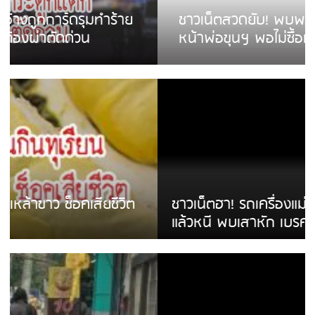
ชาวเน็ตสวดยับ! พบพม่าเร่ขายพวงมาลัย
หน้าพ่อขุนฯ พอไม่ซื้อเดินตาม
ชาวเน็ตฮา! รถเครื่องแม่สายชนป้ายร้านโลงศพ
แล้วหนี พบเสาหัก เบรคหัก หวิดได้ใช้บริการ