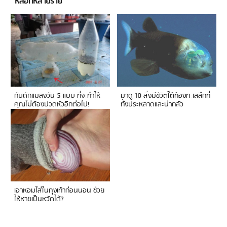
หลอกหลายราย
กับดักแมลงวัน 5 แบบ ที่จะทำให้
มาดู 10 สิ่งมีชีวิตใต้ท้องทะเลลึกที่
คุณไม่ต้องปวดหัวอีกต่อไป!
ทั้งประหลาดและน่ากลัว
เอาหอมใส่ในถุงเท้าก่อนนอน ช่วย
ให้หายเป็นหวัดได้?