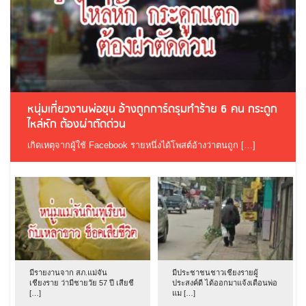
หนุ่มเที่ยวงานพ่อขุน อ้างถูกการ์ดรุมทำร้าย 6 คน กระดูก
ไหล่หัก ต้องผ่าตัดด่วน
เกิดเหตุจากผู้ใช้ Facebook รายหนึ่งได้โพสต์อ้างว่าตนถูก […]
มีรายงานจาก สภ.แม่จัน
มีประชาชนชาวเชียงรายผู้
เชียงราย ว่ามีชายวัย 57 ปี เสียชี
ประสงค์ดี ได้ออกมาแจ้งเตือนพ่อ
[…]
แม […]