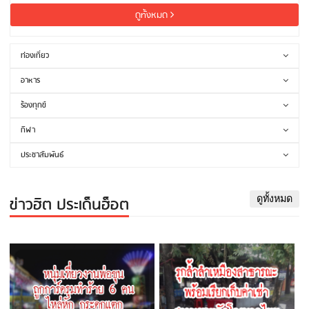
ดูทั้งหมด
ท่องเที่ยว
อาหาร
ร้องทุกข์
กีฬา
ประชาสัมพันธ์
ข่าวฮิต ประเด็นฮ็อต
ดูทั้งหมด