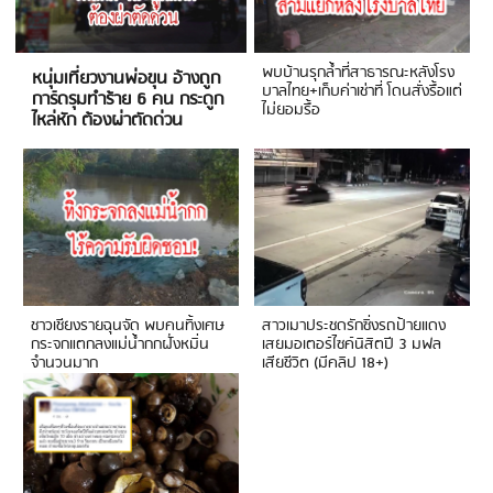
พบบ้านรุกล้ำที่สาธารณะหลังโรง
หนุ่มเที่ยวงานพ่อขุน อ้างถูก
บาลไทย+เก็บค่าเช่าที่ โดนสั่งรื้อแต่
การ์ดรุมทำร้าย 6 คน กระดูก
ไม่ยอมรื้อ
ไหล่หัก ต้องผ่าตัดด่วน
ชาวเชียงรายฉุนจัด พบคนทิ้งเศษ
สาวเมาประชดรักซิ่งรถป้ายแดง
กระจกแตกลงแม่น้ำกกฝั่งหมิ่น
เสยมอเตอร์ไซค์นิสิตปี 3 มฟล
จำนวนมาก
เสียชีวิต (มีคลิป 18+)