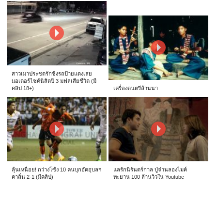
สาวเมาประชดรักซิ่งรถป้ายแดงเสย
มอเตอร์ไซค์นิสิตปี 3 มฟลเสียชีวิต (มี
คลิป 18+)
เครื่องดนตรีล้านนา
ลุ้นเหนื่อย! กว่างโซ้ง 10 คนบุกอัดอุบลฯ
แลรักนิรันดร์กาล ปู่จ๋านลองไมค์
คาถิ่น 2-1 (มีคลิป)
ทะยาน 100 ล้านวิวใน Youtube