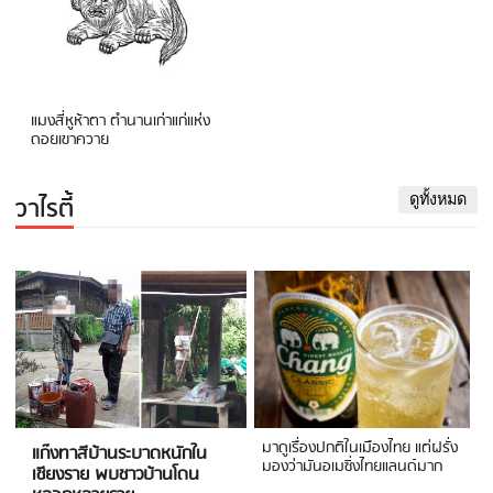
แมงสี่หูห้าตา ตำนานเก่าแก่แห่ง
ดอยเขาควาย
วาไรตี้
ดูทั้งหมด
มาดูเรื่องปกติในเมืองไทย แต่ฝรั่ง
แก๊งทาสีบ้านระบาดหนักใน
มองว่ามันอเมซิ่งไทยแลนด์มาก
เชียงราย พบชาวบ้านโดน