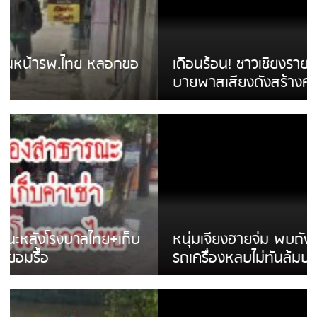
เดือนร้อน! ชาวเชียงรายบ่นรถ Isuzu สีขาวซิ่ง
บายพาสเสียงดังสร้างความรำคาญ
หนุ่มเจียงฮายจ่ม พบถังน้ำดื่มตกกลางถนน
รถเครื่องหลบไม่ทันล้มบาดเจ็บ