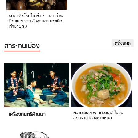
หนุ่มเชียงใหม่โวยซื้อเห็ดถอบน้ำพุ
ร้อนแม่ขะจาน อ้างคนขายเอาเห็ด
เก่ามาผสม
สาระคนเมือง
ดูทั้งหมด
ความเชื่อเรื่อง ‘แกงขนุน’ ในวัน
เครื่องดนตรีล้านนา
สงกรานต์ของชาวเหนือ