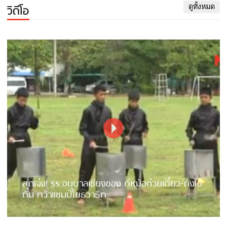
วิดีโอ
ดูทั้งหมด
สุดเจ๋ง! รร.อนุบาลเชียงของ ตีหม้อก๋วยเตี๋ยว-ถังไอ
ติม คว้าแชมป์โยธวาธิต