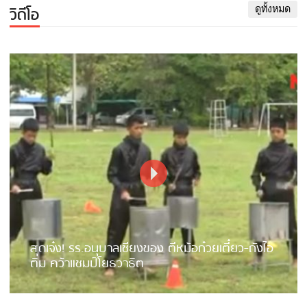
วิดีโอ
ดูทั้งหมด
สุดเจ๋ง! รร.อนุบาลเชียงของ ตีหม้อก๋วยเตี๋ยว-ถังไอ
ติม คว้าแชมป์โยธวาธิต