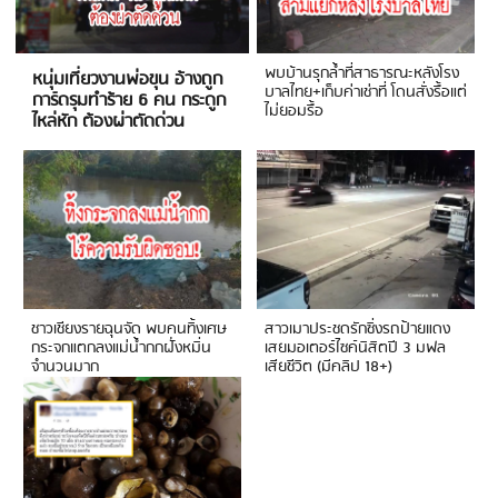
พบบ้านรุกล้ำที่สาธารณะหลังโรง
หนุ่มเที่ยวงานพ่อขุน อ้างถูก
บาลไทย+เก็บค่าเช่าที่ โดนสั่งรื้อแต่
การ์ดรุมทำร้าย 6 คน กระดูก
ไม่ยอมรื้อ
ไหล่หัก ต้องผ่าตัดด่วน
ชาวเชียงรายฉุนจัด พบคนทิ้งเศษ
สาวเมาประชดรักซิ่งรถป้ายแดง
กระจกแตกลงแม่น้ำกกฝั่งหมิ่น
เสยมอเตอร์ไซค์นิสิตปี 3 มฟล
จำนวนมาก
เสียชีวิต (มีคลิป 18+)