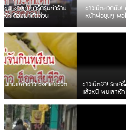
ชาวเน็ตสวดยับ! พบพม่าเร่ขายพวงมาลัย
หน้าพ่อขุนฯ พอไม่ซื้อเดินตาม
ชาวเน็ตฮา! รถเครื่องแม่สายชนป้ายร้านโลงศพ
แล้วหนี พบเสาหัก เบรคหัก หวิดได้ใช้บริการ