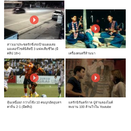
สาวเมาประชดรักซิ่งรถป้ายแดงเสย
มอเตอร์ไซค์นิสิตปี 3 มฟลเสียชีวิต (มี
คลิป 18+)
เครื่องดนตรีล้านนา
ลุ้นเหนื่อย! กว่างโซ้ง 10 คนบุกอัดอุบลฯ
แลรักนิรันดร์กาล ปู่จ๋านลองไมค์
คาถิ่น 2-1 (มีคลิป)
ทะยาน 100 ล้านวิวใน Youtube