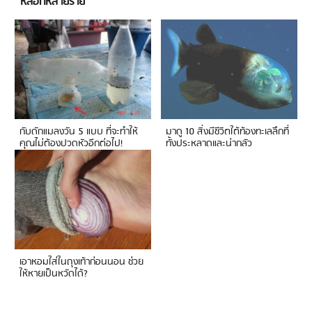
หลอกหลายราย
กับดักแมลงวัน 5 แบบ ที่จะทำให้
มาดู 10 สิ่งมีชีวิตใต้ท้องทะเลลึกที่
คุณไม่ต้องปวดหัวอีกต่อไป!
ทั้งประหลาดและน่ากลัว
เอาหอมใส่ในถุงเท้าก่อนนอน ช่วย
ให้หายเป็นหวัดได้?