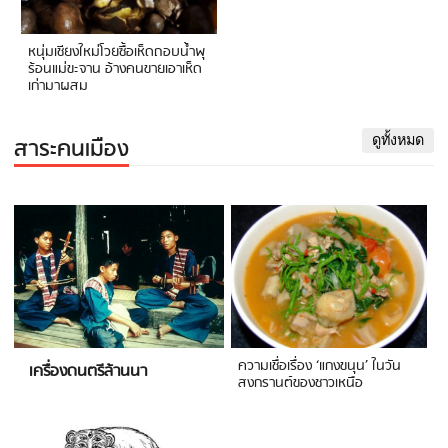
หนุ่มเชียงใหม่โวยซื้อเห็ดถอบน้ำพุ
ร้อนแม่ขะจาน อ้างคนขายเอาเห็ด
เก่ามาผสม
สาระคนเมือง
ดูทั้งหมด
ความเชื่อเรื่อง ‘แกงขนุน’ ในวัน
เครื่องดนตรีล้านนา
สงกรานต์ของชาวเหนือ