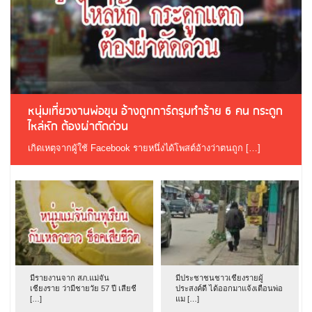
หนุ่มเที่ยวงานพ่อขุน อ้างถูกการ์ดรุมทำร้าย 6 คน กระดูก
ไหล่หัก ต้องผ่าตัดด่วน
เกิดเหตุจากผู้ใช้ Facebook รายหนึ่งได้โพสต์อ้างว่าตนถูก […]
มีรายงานจาก สภ.แม่จัน
มีประชาชนชาวเชียงรายผู้
เชียงราย ว่ามีชายวัย 57 ปี เสียชี
ประสงค์ดี ได้ออกมาแจ้งเตือนพ่อ
[…]
แม […]