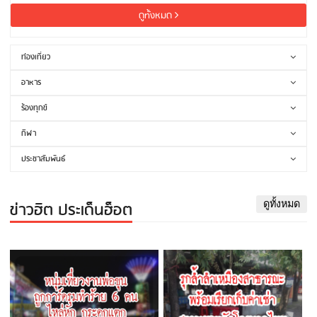
ดูทั้งหมด
ท่องเที่ยว
อาหาร
ร้องทุกข์
กีฬา
ประชาสัมพันธ์
ข่าวฮิต ประเด็นฮ็อต
ดูทั้งหมด