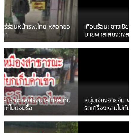
เดือนร้อน! ชาวเชียงรายบ่นรถ Isuzu สีขาวซิ่ง
บายพาสเสียงดังสร้างความรำคาญ
หนุ่มเจียงฮายจ่ม พบถังน้ำดื่มตกกลางถนน
รถเครื่องหลบไม่ทันล้มบาดเจ็บ