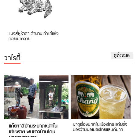
แมงสี่หูห้าตา ตำนานเก่าแก่แห่ง
ดอยเขาควาย
วาไรตี้
ดูทั้งหมด
มาดูเรื่องปกติในเมืองไทย แต่ฝรั่ง
แก๊งทาสีบ้านระบาดหนักใน
มองว่ามันอเมซิ่งไทยแลนด์มาก
เชียงราย พบชาวบ้านโดน