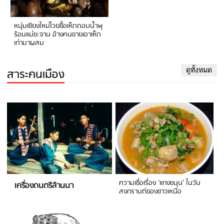
หนุ่มเชียงใหม่โวยซื้อเห็ดถอบน้ำพุ
ร้อนแม่ขะจาน อ้างคนขายเอาเห็ด
เก่ามาผสม
สาระคนเมือง
ดูทั้งหมด
ความเชื่อเรื่อง ‘แกงขนุน’ ในวัน
เครื่องดนตรีล้านนา
สงกรานต์ของชาวเหนือ