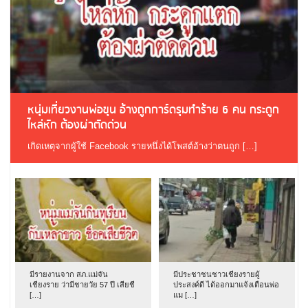
หนุ่มเที่ยวงานพ่อขุน อ้างถูกการ์ดรุมทำร้าย 6 คน กระดูก
ไหล่หัก ต้องผ่าตัดด่วน
เกิดเหตุจากผู้ใช้ Facebook รายหนึ่งได้โพสต์อ้างว่าตนถูก […]
มีรายงานจาก สภ.แม่จัน
มีประชาชนชาวเชียงรายผู้
เชียงราย ว่ามีชายวัย 57 ปี เสียชี
ประสงค์ดี ได้ออกมาแจ้งเตือนพ่อ
[…]
แม […]