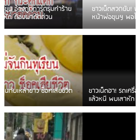
ชาวเน็ตสวดยับ! พบพม่าเร่ขายพวงมาลัย
หน้าพ่อขุนฯ พอไม่ซื้อเดินตาม
ชาวเน็ตฮา! รถเครื่องแม่สายชนป้ายร้านโลงศพ
แล้วหนี พบเสาหัก เบรคหัก หวิดได้ใช้บริการ