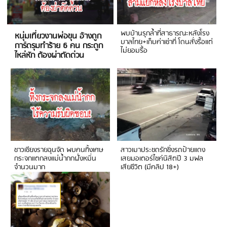
พบบ้านรุกล้ำที่สาธารณะหลังโรง
หนุ่มเที่ยวงานพ่อขุน อ้างถูก
บาลไทย+เก็บค่าเช่าที่ โดนสั่งรื้อแต่
การ์ดรุมทำร้าย 6 คน กระดูก
ไม่ยอมรื้อ
ไหล่หัก ต้องผ่าตัดด่วน
ชาวเชียงรายฉุนจัด พบคนทิ้งเศษ
สาวเมาประชดรักซิ่งรถป้ายแดง
กระจกแตกลงแม่น้ำกกฝั่งหมิ่น
เสยมอเตอร์ไซค์นิสิตปี 3 มฟล
จำนวนมาก
เสียชีวิต (มีคลิป 18+)