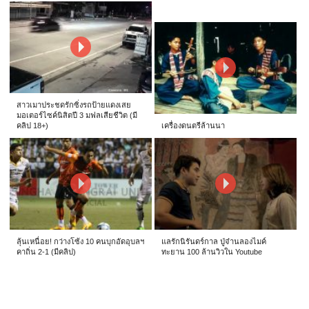
สาวเมาประชดรักซิ่งรถป้ายแดงเสย
มอเตอร์ไซค์นิสิตปี 3 มฟลเสียชีวิต (มี
คลิป 18+)
เครื่องดนตรีล้านนา
ลุ้นเหนื่อย! กว่างโซ้ง 10 คนบุกอัดอุบลฯ
แลรักนิรันดร์กาล ปู่จ๋านลองไมค์
คาถิ่น 2-1 (มีคลิป)
ทะยาน 100 ล้านวิวใน Youtube