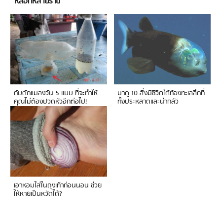
หลอกหลายราย
กับดักแมลงวัน 5 แบบ ที่จะทำให้
มาดู 10 สิ่งมีชีวิตใต้ท้องทะเลลึกที่
คุณไม่ต้องปวดหัวอีกต่อไป!
ทั้งประหลาดและน่ากลัว
เอาหอมใส่ในถุงเท้าก่อนนอน ช่วย
ให้หายเป็นหวัดได้?