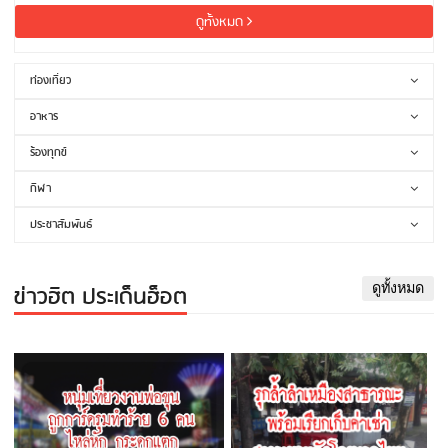
ดูทั้งหมด
ท่องเที่ยว
อาหาร
ร้องทุกข์
กีฬา
ประชาสัมพันธ์
ข่าวฮิต ประเด็นฮ็อต
ดูทั้งหมด