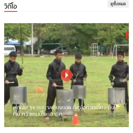
วิดีโอ
ดูทั้งหมด
สุดเจ๋ง! รร.อนุบาลเชียงของ ตีหม้อก๋วยเตี๋ยว-ถังไอ
ติม คว้าแชมป์โยธวาธิต