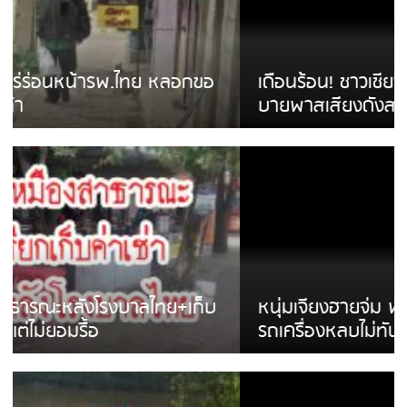
เดือนร้อน! ชาวเชียงรายบ่นรถ Isuzu สีขาวซิ่ง
บายพาสเสียงดังสร้างความรำคาญ
หนุ่มเจียงฮายจ่ม พบถังน้ำดื่มตกกลางถนน
รถเครื่องหลบไม่ทันล้มบาดเจ็บ