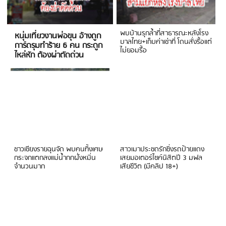
พบบ้านรุกล้ำที่สาธารณะหลังโรง
หนุ่มเที่ยวงานพ่อขุน อ้างถูก
บาลไทย+เก็บค่าเช่าที่ โดนสั่งรื้อแต่
การ์ดรุมทำร้าย 6 คน กระดูก
ไม่ยอมรื้อ
ไหล่หัก ต้องผ่าตัดด่วน
ชาวเชียงรายฉุนจัด พบคนทิ้งเศษ
สาวเมาประชดรักซิ่งรถป้ายแดง
กระจกแตกลงแม่น้ำกกฝั่งหมิ่น
เสยมอเตอร์ไซค์นิสิตปี 3 มฟล
จำนวนมาก
เสียชีวิต (มีคลิป 18+)