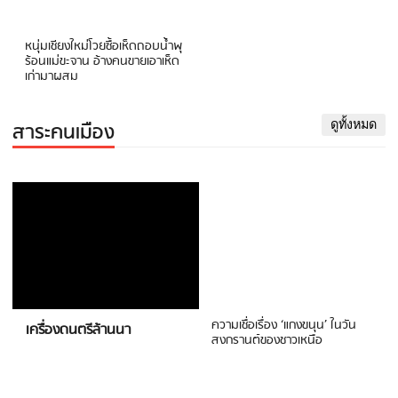
หนุ่มเชียงใหม่โวยซื้อเห็ดถอบน้ำพุ
ร้อนแม่ขะจาน อ้างคนขายเอาเห็ด
เก่ามาผสม
สาระคนเมือง
ดูทั้งหมด
ความเชื่อเรื่อง ‘แกงขนุน’ ในวัน
เครื่องดนตรีล้านนา
สงกรานต์ของชาวเหนือ