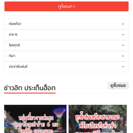
ดูทั้งหมด
ท่องเที่ยว
อาหาร
ร้องทุกข์
กีฬา
ประชาสัมพันธ์
ข่าวฮิต ประเด็นฮ็อต
ดูทั้งหมด