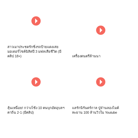
สาวเมาประชดรักซิ่งรถป้ายแดงเสย
มอเตอร์ไซค์นิสิตปี 3 มฟลเสียชีวิต (มี
คลิป 18+)
เครื่องดนตรีล้านนา
ลุ้นเหนื่อย! กว่างโซ้ง 10 คนบุกอัดอุบลฯ
แลรักนิรันดร์กาล ปู่จ๋านลองไมค์
คาถิ่น 2-1 (มีคลิป)
ทะยาน 100 ล้านวิวใน Youtube