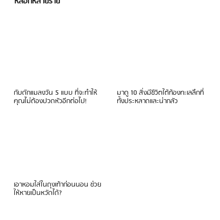
หลอกหลายราย
กับดักแมลงวัน 5 แบบ ที่จะทำให้
มาดู 10 สิ่งมีชีวิตใต้ท้องทะเลลึกที่
คุณไม่ต้องปวดหัวอีกต่อไป!
ทั้งประหลาดและน่ากลัว
เอาหอมใส่ในถุงเท้าก่อนนอน ช่วย
ให้หายเป็นหวัดได้?