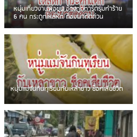
หนุ่มเที่ยวงานพ่อขุน อ้างถูกการ์ดรุมทำร้าย
6 คน กระดูกไหล่หัก ต้องผ่าตัดด่วน
หนุ่มแม่จันกินทุเรียนกับเหล้าขาว ช็อคเสียชีวิต