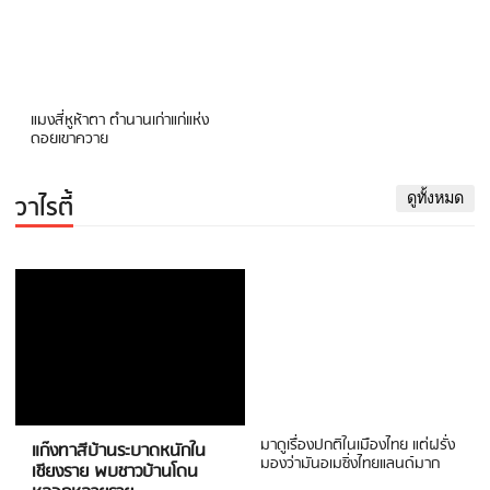
แมงสี่หูห้าตา ตำนานเก่าแก่แห่ง
ดอยเขาควาย
วาไรตี้
ดูทั้งหมด
มาดูเรื่องปกติในเมืองไทย แต่ฝรั่ง
แก๊งทาสีบ้านระบาดหนักใน
มองว่ามันอเมซิ่งไทยแลนด์มาก
เชียงราย พบชาวบ้านโดน