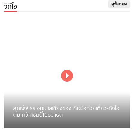
วิดีโอ
ดูทั้งหมด
สุดเจ๋ง! รร.อนุบาลเชียงของ ตีหม้อก๋วยเตี๋ยว-ถังไอ
ติม คว้าแชมป์โยธวาธิต