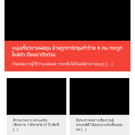
หนุ่มเที่ยวงานพ่อขุน อ้างถูกการ์ดรุมทำร้าย 6 คน กระดูก
ไหล่หัก ต้องผ่าตัดด่วน
เกิดเหตุจากผู้ใช้ Facebook รายหนึ่งได้โพสต์อ้างว่าตนถูก […]
มีรายงานจาก สภ.แม่จัน
มีประชาชนชาวเชียงรายผู้
เชียงราย ว่ามีชายวัย 57 ปี เสียชี
ประสงค์ดี ได้ออกมาแจ้งเตือนพ่อ
[…]
แม […]