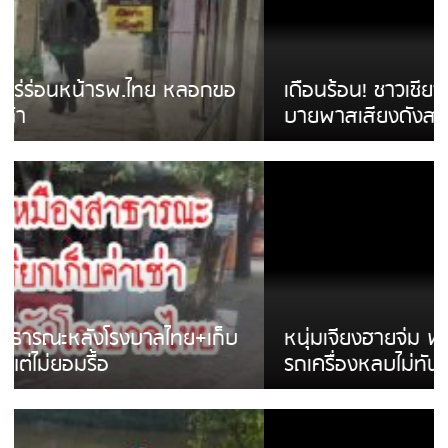
เดือนร้อน! ชาวเชียงรายบ่นรถ Isuzu สีขาวซิ่ง
บายพาสเสียงดังสร้างความรำคาญ
หนุ่มเจียงฮายจ่ม พบถังน้ำดื่มตกกลางถนน
รถเครื่องหลบไม่ทันล้มบาดเจ็บ