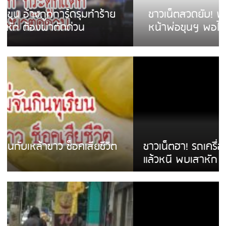
ชาวเน็ตสวดยับ! พบพม่าเร่ขายพวงมาลัย
หน้าพ่อขุนฯ พอไม่ซื้อเดินตาม
ชาวเน็ตฮา! รถเครื่องแม่สายชนป้ายร้านโลงศพ
แล้วหนี พบเสาหัก เบรคหัก หวิดได้ใช้บริการ