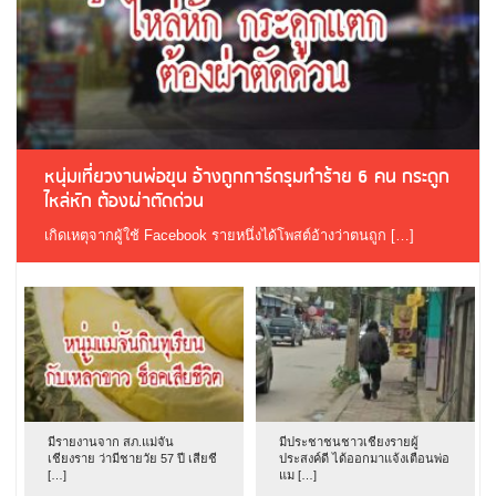
หนุ่มเที่ยวงานพ่อขุน อ้างถูกการ์ดรุมทำร้าย 6 คน กระดูก
ไหล่หัก ต้องผ่าตัดด่วน
เกิดเหตุจากผู้ใช้ Facebook รายหนึ่งได้โพสต์อ้างว่าตนถูก […]
มีรายงานจาก สภ.แม่จัน
มีประชาชนชาวเชียงรายผู้
เชียงราย ว่ามีชายวัย 57 ปี เสียชี
ประสงค์ดี ได้ออกมาแจ้งเตือนพ่อ
[…]
แม […]