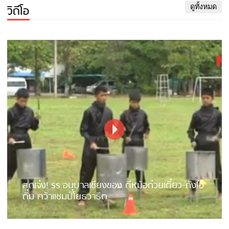
วิดีโอ
ดูทั้งหมด
สุดเจ๋ง! รร.อนุบาลเชียงของ ตีหม้อก๋วยเตี๋ยว-ถังไอ
ติม คว้าแชมป์โยธวาธิต