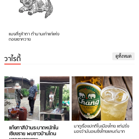
แมงสี่หูห้าตา ตำนานเก่าแก่แห่ง
ดอยเขาควาย
วาไรตี้
ดูทั้งหมด
มาดูเรื่องปกติในเมืองไทย แต่ฝรั่ง
แก๊งทาสีบ้านระบาดหนักใน
มองว่ามันอเมซิ่งไทยแลนด์มาก
เชียงราย พบชาวบ้านโดน