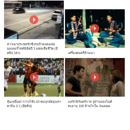
สาวเมาประชดรักซิ่งรถป้ายแดงเสย
มอเตอร์ไซค์นิสิตปี 3 มฟลเสียชีวิต (มี
คลิป 18+)
เครื่องดนตรีล้านนา
ลุ้นเหนื่อย! กว่างโซ้ง 10 คนบุกอัดอุบลฯ
แลรักนิรันดร์กาล ปู่จ๋านลองไมค์
คาถิ่น 2-1 (มีคลิป)
ทะยาน 100 ล้านวิวใน Youtube