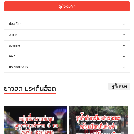
ดูทั้งหมด
ท่องเที่ยว
อาหาร
ร้องทุกข์
กีฬา
ประชาสัมพันธ์
ข่าวฮิต ประเด็นฮ็อต
ดูทั้งหมด