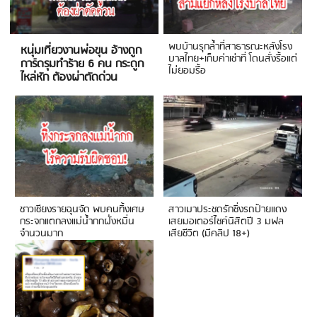
พบบ้านรุกล้ำที่สาธารณะหลังโรง
หนุ่มเที่ยวงานพ่อขุน อ้างถูก
บาลไทย+เก็บค่าเช่าที่ โดนสั่งรื้อแต่
การ์ดรุมทำร้าย 6 คน กระดูก
ไม่ยอมรื้อ
ไหล่หัก ต้องผ่าตัดด่วน
ชาวเชียงรายฉุนจัด พบคนทิ้งเศษ
สาวเมาประชดรักซิ่งรถป้ายแดง
กระจกแตกลงแม่น้ำกกฝั่งหมิ่น
เสยมอเตอร์ไซค์นิสิตปี 3 มฟล
จำนวนมาก
เสียชีวิต (มีคลิป 18+)