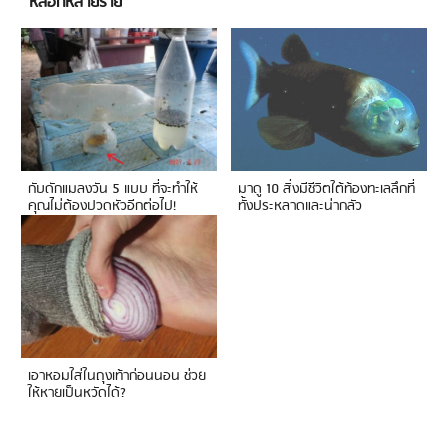
หลอกหลายราย
กับดักแมลงวัน 5 แบบ ที่จะทำให้
มาดู 10 สิ่งมีชีวิตใต้ท้องทะเลลึกที่
คุณไม่ต้องปวดหัวอีกต่อไป!
ทั้งประหลาดและน่ากลัว
เอาหอมใส่ในถุงเท้าก่อนนอน ช่วย
ให้หายเป็นหวัดได้?