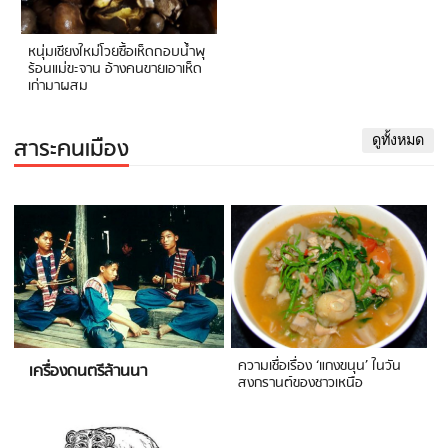
หนุ่มเชียงใหม่โวยซื้อเห็ดถอบน้ำพุ
ร้อนแม่ขะจาน อ้างคนขายเอาเห็ด
เก่ามาผสม
สาระคนเมือง
ดูทั้งหมด
ความเชื่อเรื่อง ‘แกงขนุน’ ในวัน
เครื่องดนตรีล้านนา
สงกรานต์ของชาวเหนือ