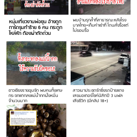
พบบ้านรุกล้ำที่สาธารณะหลังโรง
หนุ่มเที่ยวงานพ่อขุน อ้างถูก
บาลไทย+เก็บค่าเช่าที่ โดนสั่งรื้อแต่
การ์ดรุมทำร้าย 6 คน กระดูก
ไม่ยอมรื้อ
ไหล่หัก ต้องผ่าตัดด่วน
ชาวเชียงรายฉุนจัด พบคนทิ้งเศษ
สาวเมาประชดรักซิ่งรถป้ายแดง
กระจกแตกลงแม่น้ำกกฝั่งหมิ่น
เสยมอเตอร์ไซค์นิสิตปี 3 มฟล
จำนวนมาก
เสียชีวิต (มีคลิป 18+)