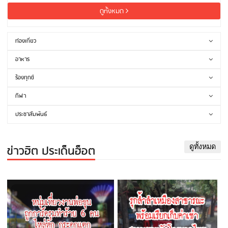
ดูทั้งหมด
ท่องเที่ยว
อาหาร
ร้องทุกข์
กีฬา
ประชาสัมพันธ์
ข่าวฮิต ประเด็นฮ็อต
ดูทั้งหมด