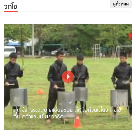
วิดีโอ
ดูทั้งหมด
สุดเจ๋ง! รร.อนุบาลเชียงของ ตีหม้อก๋วยเตี๋ยว-ถังไอ
ติม คว้าแชมป์โยธวาธิต