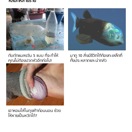
หลอกหลายราย
กับดักแมลงวัน 5 แบบ ที่จะทำให้
มาดู 10 สิ่งมีชีวิตใต้ท้องทะเลลึกที่
คุณไม่ต้องปวดหัวอีกต่อไป!
ทั้งประหลาดและน่ากลัว
เอาหอมใส่ในถุงเท้าก่อนนอน ช่วย
ให้หายเป็นหวัดได้?