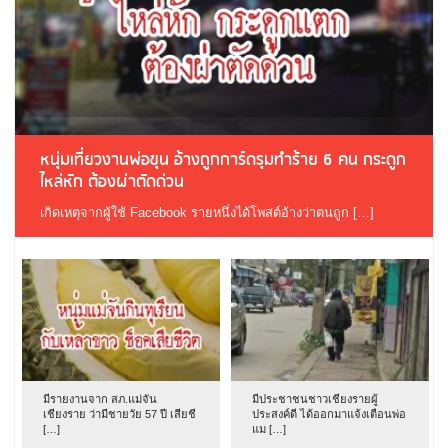
หนุ่มเที่ยวงานพ่อขุน อ้างถูกการ์ดรุมทำร้าย 6 คน กระดูก
ไหล่หัก ต้องผ่าตัดด่วน
เกิดเหตุจากผู้ใช้ Facebook รายหนึ่งได้โพสต์อ้างว่าตนถูก […]
มีรายงานจาก สภ.แม่จัน
มีประชาชนชาวเชียงรายผู้
เชียงราย ว่ามีชายวัย 57 ปี เสียชี
ประสงค์ดี ได้ออกมาแจ้งเตือนพ่อ
[…]
แม […]