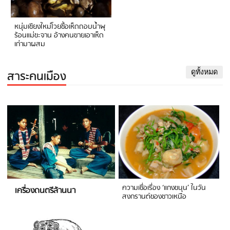
หนุ่มเชียงใหม่โวยซื้อเห็ดถอบน้ำพุ
ร้อนแม่ขะจาน อ้างคนขายเอาเห็ด
เก่ามาผสม
สาระคนเมือง
ดูทั้งหมด
ความเชื่อเรื่อง ‘แกงขนุน’ ในวัน
เครื่องดนตรีล้านนา
สงกรานต์ของชาวเหนือ