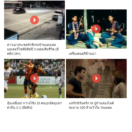
สาวเมาประชดรักซิ่งรถป้ายแดงเสย
มอเตอร์ไซค์นิสิตปี 3 มฟลเสียชีวิต (มี
คลิป 18+)
เครื่องดนตรีล้านนา
ลุ้นเหนื่อย! กว่างโซ้ง 10 คนบุกอัดอุบลฯ
แลรักนิรันดร์กาล ปู่จ๋านลองไมค์
คาถิ่น 2-1 (มีคลิป)
ทะยาน 100 ล้านวิวใน Youtube