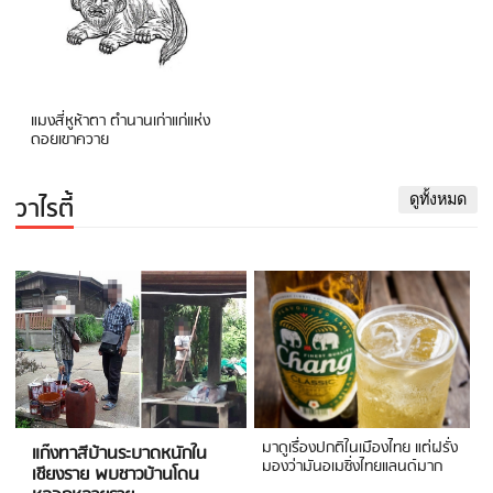
แมงสี่หูห้าตา ตำนานเก่าแก่แห่ง
ดอยเขาควาย
วาไรตี้
ดูทั้งหมด
มาดูเรื่องปกติในเมืองไทย แต่ฝรั่ง
แก๊งทาสีบ้านระบาดหนักใน
มองว่ามันอเมซิ่งไทยแลนด์มาก
เชียงราย พบชาวบ้านโดน