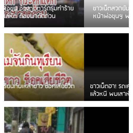
ชาวเน็ตสวดยับ! พบพม่าเร่ขายพวงมาลัย
หน้าพ่อขุนฯ พอไม่ซื้อเดินตาม
ชาวเน็ตฮา! รถเครื่องแม่สายชนป้ายร้านโลงศพ
แล้วหนี พบเสาหัก เบรคหัก หวิดได้ใช้บริการ