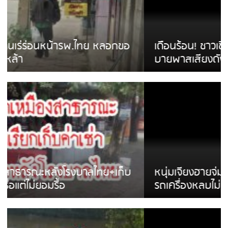
เดือนร้อน! ชาวเชียงรายบ่นรถ Isuzu สีขาวซิ่ง
บายพาสเสียงดังสร้างความรำคาญ
หนุ่มเจียงฮายจ่ม พบถังน้ำดื่มตกกลางถนน
รถเครื่องหลบไม่ทันล้มบาดเจ็บ