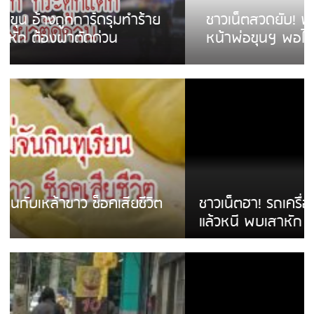
ชาวเน็ตสวดยับ! พบพม่าเร่ขายพวงมาลัย
หน้าพ่อขุนฯ พอไม่ซื้อเดินตาม
ชาวเน็ตฮา! รถเครื่องแม่สายชนป้ายร้านโลงศพ
แล้วหนี พบเสาหัก เบรคหัก หวิดได้ใช้บริการ