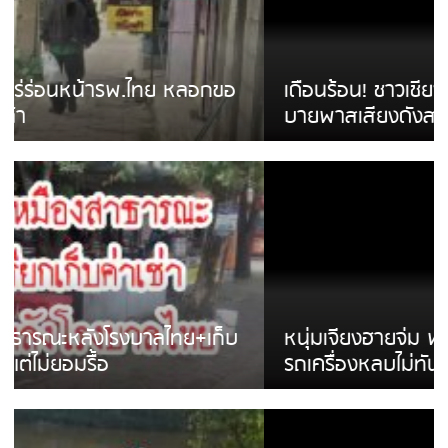
เดือนร้อน! ชาวเชียงรายบ่นรถ Isuzu สีขาวซิ่ง
บายพาสเสียงดังสร้างความรำคาญ
หนุ่มเจียงฮายจ่ม พบถังน้ำดื่มตกกลางถนน
รถเครื่องหลบไม่ทันล้มบาดเจ็บ