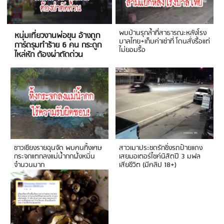
พบบ้านรุกล้ำที่สาธารณะหลังโรง
หนุ่มเที่ยวงานพ่อขุน อ้างถูก
บาลไทย+เก็บค่าเช่าที่ โดนสั่งรื้อแต่
การ์ดรุมทำร้าย 6 คน กระดูก
ไม่ยอมรื้อ
ไหล่หัก ต้องผ่าตัดด่วน
ชาวเชียงรายฉุนจัด พบคนทิ้งเศษ
สาวเมาประชดรักซิ่งรถป้ายแดง
กระจกแตกลงแม่น้ำกกฝั่งหมิ่น
เสยมอเตอร์ไซค์นิสิตปี 3 มฟล
จำนวนมาก
เสียชีวิต (มีคลิป 18+)