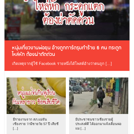
หนุ่มเที่ยวงานพ่อขุน อ้างถูกการ์ดรุมทำร้าย 6 คน กระดูก
ไหล่หัก ต้องผ่าตัดด่วน
เกิดเหตุจากผู้ใช้ Facebook รายหนึ่งได้โพสต์อ้างว่าตนถูก […]
มีรายงานจาก สภ.แม่จัน
มีประชาชนชาวเชียงรายผู้
เชียงราย ว่ามีชายวัย 57 ปี เสียชี
ประสงค์ดี ได้ออกมาแจ้งเตือนพ่อ
[…]
แม […]