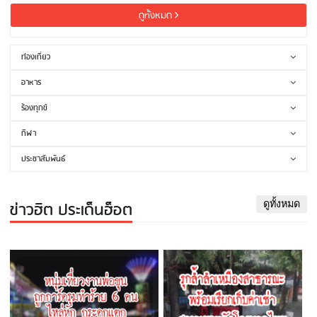
ดูทั้งหมด
ท่องเที่ยว
อาหาร
ร้องทุกข์
กีฬา
ประชาสัมพันธ์
ข่าวฮิต ประเด็นฮ็อต
ดูทั้งหมด