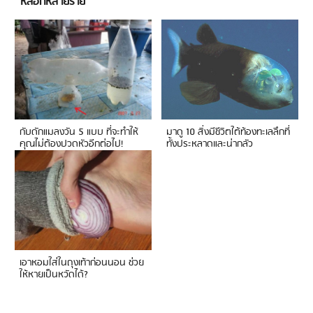
หลอกหลายราย
กับดักแมลงวัน 5 แบบ ที่จะทำให้
มาดู 10 สิ่งมีชีวิตใต้ท้องทะเลลึกที่
คุณไม่ต้องปวดหัวอีกต่อไป!
ทั้งประหลาดและน่ากลัว
เอาหอมใส่ในถุงเท้าก่อนนอน ช่วย
ให้หายเป็นหวัดได้?