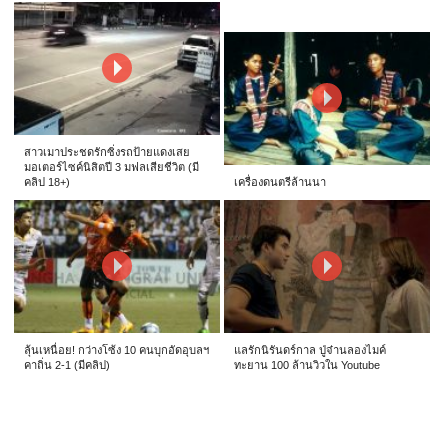
สาวเมาประชดรักซิ่งรถป้ายแดงเสย
มอเตอร์ไซค์นิสิตปี 3 มฟลเสียชีวิต (มี
คลิป 18+)
เครื่องดนตรีล้านนา
ลุ้นเหนื่อย! กว่างโซ้ง 10 คนบุกอัดอุบลฯ
แลรักนิรันดร์กาล ปู่จ๋านลองไมค์
คาถิ่น 2-1 (มีคลิป)
ทะยาน 100 ล้านวิวใน Youtube