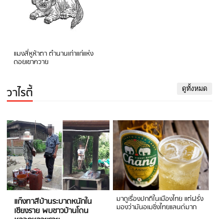
แมงสี่หูห้าตา ตำนานเก่าแก่แห่ง
ดอยเขาควาย
วาไรตี้
ดูทั้งหมด
มาดูเรื่องปกติในเมืองไทย แต่ฝรั่ง
แก๊งทาสีบ้านระบาดหนักใน
มองว่ามันอเมซิ่งไทยแลนด์มาก
เชียงราย พบชาวบ้านโดน