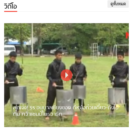
วิดีโอ
ดูทั้งหมด
สุดเจ๋ง! รร.อนุบาลเชียงของ ตีหม้อก๋วยเตี๋ยว-ถังไอ
ติม คว้าแชมป์โยธวาธิต