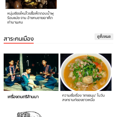
หนุ่มเชียงใหม่โวยซื้อเห็ดถอบน้ำพุ
ร้อนแม่ขะจาน อ้างคนขายเอาเห็ด
เก่ามาผสม
สาระคนเมือง
ดูทั้งหมด
ความเชื่อเรื่อง ‘แกงขนุน’ ในวัน
เครื่องดนตรีล้านนา
สงกรานต์ของชาวเหนือ